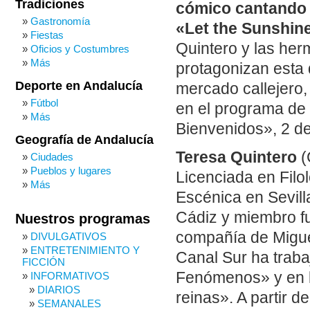
Tradiciones
cómico cantando 
Gastronomía
«Let the Sunshine
Fiestas
Quintero y las he
Oficios y Costumbres
Más
protagonizan esta
Deporte en Andalucía
mercado callejero,
Fútbol
en el programa de
Más
Bienvenidos», 2 de
Geografía de Andalucía
Teresa Quintero
(
Ciudades
Pueblos y lugares
Licenciada en Filo
Más
Escénica en Sevill
Cádiz y miembro fu
Nuestros programas
compañía de Miguel
DIVULGATIVOS
ENTRETENIMIENTO Y
Canal Sur ha traba
FICCIÓN
Fenómenos» y en l
INFORMATIVOS
DIARIOS
reinas». A partir 
SEMANALES