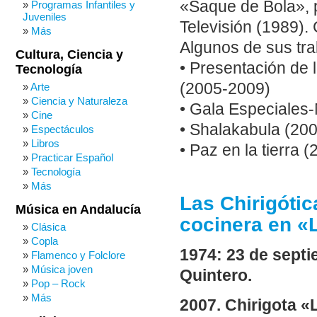
«Saque de Bola», 
Programas Infantiles y
Juveniles
Televisión (1989).
Más
Algunos de sus tra
Cultura, Ciencia y
• Presentación de 
Tecnología
(2005-2009)
Arte
Ciencia y Naturaleza
• Gala Especiale
Cine
• Shalakabula (20
Espectáculos
Libros
• Paz en la tierra 
Practicar Español
Tecnología
Más
Las Chirigótic
Música en Andalucía
cocinera en «
Clásica
Copla
1974: 23 de septi
Flamenco y Folclore
Música joven
Quintero.
Pop – Rock
Más
2007. Chirigota «L