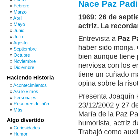
Nace Paz Padi
Febrero
Marzo
1969: 26 de septi
Abril
Mayo
actriz. La recor
Junio
Julio
Entrevista a
Paz Pa
Agosto
haber sido monja. 
Septiembre
Octubre
bien aunque tiene
Noviembre
nerviosa con los 
Diciembre
tiene un cuñado ma
Haciendo Historia
opina sobre la riso
Acontecimientos
Así lo vimos
Presenta Joaquín 
Personajes
Resumen del año…
23/12/2002 y 27 de
Más
María de la Paz Pa
Algo divertido
humorista, actriz d
Curiosidades
Trabajó como auxil
Humor