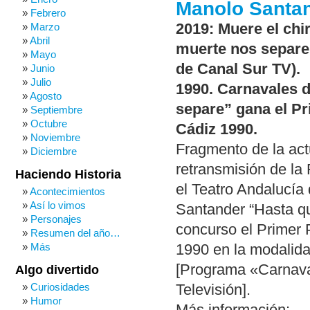
Manolo Santan
Febrero
Marzo
2019: Muere el chi
Abril
muerte nos separe”
Mayo
de Canal Sur TV).
Junio
Julio
1990. Carnavales d
Agosto
separe” gana el P
Septiembre
Octubre
Cádiz 1990.
Noviembre
Fragmento de la act
Diciembre
retransmisión de la
Haciendo Historia
el Teatro Andalucía 
Acontecimientos
Así lo vimos
Santander “Hasta qu
Personajes
concurso el Primer 
Resumen del año…
Más
1990 en la modalida
[Programa «Carnaval
Algo divertido
Curiosidades
Televisión].
Humor