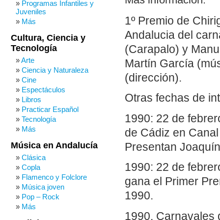
Más información:
Programas Infantiles y
Juveniles
1º Premio de Chiri
Más
Andalucia del car
Cultura, Ciencia y
(Carapalo) y Manu
Tecnología
Arte
Martín García (mús
Ciencia y Naturaleza
(dirección).
Cine
Espectáculos
Otras fechas de in
Libros
Practicar Español
1990: 22 de febrer
Tecnología
Más
de Cádiz en Canal 
Música en Andalucía
Presentan Joaquín
Clásica
1990: 22 de febrer
Copla
Flamenco y Folclore
gana el Primer Pr
Música joven
1990.
Pop – Rock
Más
1990. Carnavales d