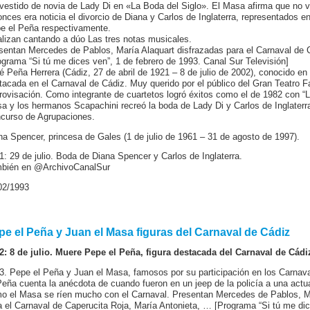
 vestido de novia de Lady Di en «La Boda del Siglo». El Masa afirma que no v
onces era noticia el divorcio de Diana y Carlos de Inglaterra, representados 
e el Peña respectivamente.
alizan cantando a dúo Las tres notas musicales.
sentan Mercedes de Pablos, María Alaquart disfrazadas para el Carnaval de C
ograma “Si tú me dices ven”, 1 de febrero de 1993. Canal Sur Televisión]
é Peña Herrera (Cádiz, 27 de abril de 1921 – 8 de julio de 2002), conocido e
tacada en el Carnaval de Cádiz. Muy querido por el público del Gran Teatro Fa
rovisación. Como integrante de cuartetos logró éxitos como el de 1982 con “L
a y los hermanos Scapachini recreó la boda de Lady Di y Carlos de Inglaterra;
curso de Agrupaciones.
na Spencer, princesa de Gales (1 de julio de 1961 – 31 de agosto de 1997).
1: 29 de julio. Boda de Diana Spencer y Carlos de Inglaterra.
bién en @ArchivoCanalSur
02/1993
pe el Peña y Juan el Masa figuras del Carnaval de Cádiz
2: 8 de julio. Muere Pepe el Peña, figura destacada del Carnaval de Cá
3. Pepe el Peña y Juan el Masa, famosos por su participación en los Carnava
Peña cuenta la anécdota de cuando fueron en un jeep de la policía a una actua
o el Masa se ríen mucho con el Carnaval. Presentan Mercedes de Pablos, Ma
a el Carnaval de Caperucita Roja, María Antonieta, … [Programa “Si tú me dic