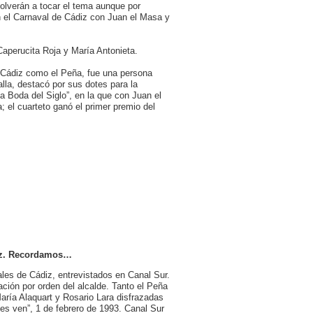
olverán a tocar el tema aunque por
en el Carnaval de Cádiz con Juan el Masa y
aperucita Roja y María Antonieta.
n Cádiz como el Peña, fue una persona
lla, destacó por sus dotes para la
a Boda del Siglo”, en la que con Juan el
 el cuarteto ganó el primer premio del
diz. Recordamos…
les de Cádiz, entrevistados en Canal Sur.
ción por orden del alcalde. Tanto el Peña
ría Alaquart y Rosario Lara disfrazadas
es ven”, 1 de febrero de 1993. Canal Sur