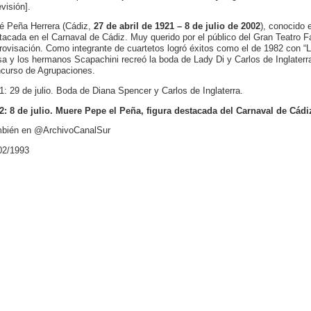
visión].
é Peña Herrera (Cádiz,
27 de abril de 1921 – 8 de julio de 2002
), conocido 
tacada en el Carnaval de Cádiz. Muy querido por el público del Gran Teatro Fa
rovisación. Como integrante de cuartetos logró éxitos como el de 1982 con “L
a y los hermanos Scapachini recreó la boda de Lady Di y Carlos de Inglaterra;
curso de Agrupaciones.
1: 29 de julio. Boda de Diana Spencer y Carlos de Inglaterra.
2: 8 de julio. Muere Pepe el Peña, figura destacada del Carnaval de Cádi
bién en @ArchivoCanalSur
02/1993