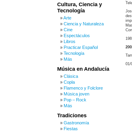
Tele
Cultura, Ciencia y
Tecnología
Jos
des
Arte
imp
Ciencia y Naturaleza
Mas
Cine
Con
Espectáculos
198
Libros
Practicar Español
200
Tecnología
Tam
Más
01/
Música en Andalucía
Clásica
Copla
Flamenco y Folclore
Música joven
Pop – Rock
Más
Tradiciones
Gastronomía
Fiestas