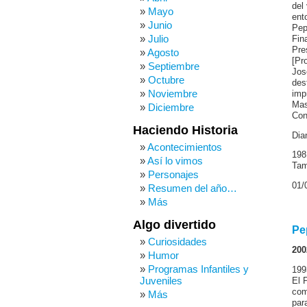
del
Mayo
ent
Junio
Pep
Julio
Fin
Pre
Agosto
[Pr
Septiembre
Jos
Octubre
des
Noviembre
imp
Mas
Diciembre
Con
Haciendo Historia
Dia
Acontecimientos
198
Así lo vimos
Tam
Personajes
01/
Resumen del año…
Más
Algo divertido
Pe
Curiosidades
200
Humor
Programas Infantiles y
199
Juveniles
El 
com
Más
par