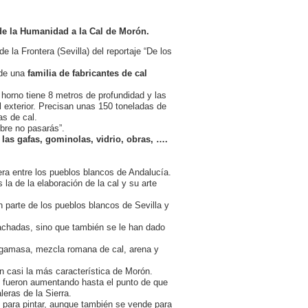
de la Humanidad a la Cal de Morón.
 la Frontera (Sevilla) del reportaje “De los
 de una
familia de fabricantes de cal
horno tiene 8 metros de profundidad y las
l exterior. Precisan unas 150 toneladas de
as de cal.
mbre no pasarás”.
e las gafas, gominolas, vidrio, obras, ….
era entre los pueblos blancos de Andalucía.
la de la elaboración de la cal y su arte
 parte de los pueblos blancos de Sevilla y
fachadas, sino que también se le han dado
argamasa, mezcla romana de cal, arena y
 en casi la más característica de Morón.
 fueron aumentando hasta el punto de que
eras de la Sierra.
e para pintar, aunque también se vende para