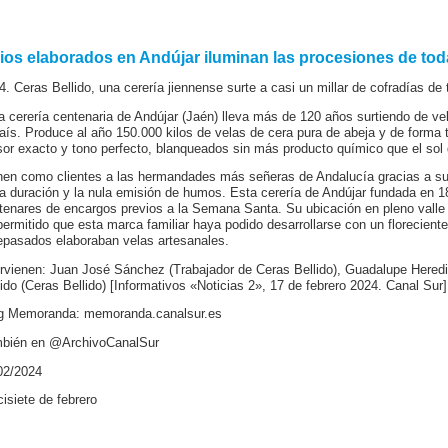
rios elaborados en Andújar iluminan las procesiones de to
4. Ceras Bellido, una cerería jiennense surte a casi un millar de cofradías de
a cerería centenaria de Andújar (Jaén) lleva más de 120 años surtiendo de v
país. Produce al año 150.000 kilos de velas de cera pura de abeja y de forma t
sor exacto y tono perfecto, blanqueados sin más producto químico que el sol 
nen como clientes a las hermandades más señeras de Andalucía gracias a su
ga duración y la nula emisión de humos. Esta cerería de Andújar fundada en 1
tenares de encargos previos a la Semana Santa. Su ubicación en pleno valle d
permitido que esta marca familiar haya podido desarrollarse con un floreciente
epasados elaboraban velas artesanales.
ervienen: Juan José Sánchez (Trabajador de Ceras Bellido), Guadalupe Heredia
lido (Ceras Bellido) [Informativos «Noticias 2», 17 de febrero 2024. Canal Sur]
g Memoranda: memoranda.canalsur.es
bién en @ArchivoCanalSur
02/2024
cisiete de febrero