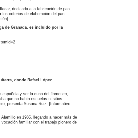
facar, dedicada a la fabricación de pan.
 los criterios de elaboración del pan.
sión]
ga de Granada, es incluido por la
Itemid=2
guitarra, donde Rafael López
ra española y ser la cuna del flamenco,
ba que no había escuelas ni sitios
ero, presenta Susana Ruiz. [Informativo
z Alamillo en 1985, llegando a hacer más de
 vocación familiar con el trabajo pionero de