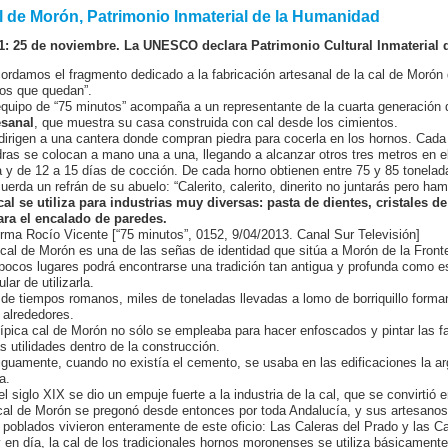
l de Morón, Patrimonio Inmaterial de la Humanidad
1: 25 de noviembre. La UNESCO declara Patrimonio Cultural Inmaterial 
ordamos el fragmento dedicado a la fabricación artesanal de la cal de Morón de
os que quedan”.
equipo de “75 minutos” acompaña a un representante de la cuarta generación
esanal
, que muestra su casa construida con cal desde los cimientos.
dirigen a una cantera donde compran piedra para cocerla en los hornos. Cada 
dras se colocan a mano una a una, llegando a alcanzar otros tres metros en e
a y de 12 a 15 días de cocción. De cada horno obtienen entre 75 y 85 tonelad
uerda un refrán de su abuelo: “Calerito, calerito, dinerito no juntarás pero ha
cal se utiliza para industrias muy diversas: pasta de dientes, cristales d
ara el encalado de paredes.
orma Rocío Vicente [“75 minutos”, 0152, 9/04/2013. Canal Sur Televisión]
 cal de Morón es una de las señas de identidad que sitúa a Morón de la Front
pocos lugares podrá encontrarse una tradición tan antigua y profunda como es 
lar de utilizarla.
de tiempos romanos, miles de toneladas llevadas a lomo de borriquillo forman
 alrededores.
típica cal de Morón no sólo se empleaba para hacer enfoscados y pintar las 
as utilidades dentro de la construcción.
iguamente, cuando no existía el cemento, se usaba en las edificaciones la 
a.
el siglo XIX se dio un empuje fuerte a la industria de la cal, que se convirtió
cal de Morón se pregonó desde entonces por toda Andalucía, y sus artesanos
 poblados vivieron enteramente de este oficio: Las Caleras del Prado y las Cal
 en día, la cal de los tradicionales hornos moronenses se utiliza básicament