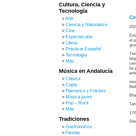
Cultura, Ciencia y
Tecnología
Ci
Arte
Ciencia y Naturaleza
202
Cine
Est
Espectáculos
el 
Libros
gro
Practicar Español
Tie
Tecnología
lar
Más
cen
ha 
Música en Andalucía
ant
Clásica
Int
Copla
Bel
Flamenco y Folclore
Blo
Música joven
Pop – Rock
Tam
Más
17/
Tradiciones
Die
Gastronomía
Fiestas