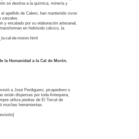
rón se destina a la química, minería y
 el apellido de Calero, han mantenido vivos
o zarzales.
ón y encalado por su elaboración artesanal,
transforman en hidróxido cálcico, la
_la-cal-de-moron.html
de la Humanidad a la Cal de Morón.
vistó a José Perdiguero, picapedrero o
as están dispersas por toda Antequera,
pre utiliza piedras de El Torcal de
edó muchas herramientas.
evisión]