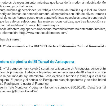
 morteros de revestimiento, mientras que la cal de la moderna industria de Mo
diciones, principalmente.
ante muchas generaciones, el trabajo artesanal de familias que incluso tienen
 antiguos hornos de herencia romana, alimentados con leña de olivos, ramas 
cal de estos hornos posee unas características especiales para la construcci
que los caleros seleccionan las mejores rocas calizas, que tras la cocción se 
ular cal andaluza”. Fuente: http://www.ayto-
ondelafrontera.org/opencms/opencms/morondelafrontera/content/turi/info/info
 información: http://www.museocaldemoron.com/
has de interés:
1: 25 de noviembre. La UNESCO declara Patrimonio Cultural Inmaterial 
ntero de piedra de El Torcal de Antequera
1. «Tal como somos» celebró su primer aniversario en Antequera, donde entre
tero de profesión. Trabajaba la piedra desde hacía más de 40 años y sus obr
o la columna del Ayuntamiento. José explica la técnica y afirma que casi siem
equera. El padre y el abuelo de Perdiguero eran picapedreros y de ellos her
osé Perdiguero le gusta el Flamenco.
senta Tate Montoya [Programa «Tal como somos», 28/11/1991. Canal Sur Tel
bién en @ArchivoCanalSur