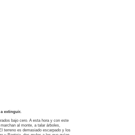
a extinguir.
rados bajo cero. A esta hora y con este
 marchan al monte, a talar árboles,
 El terreno es demasiado escarpado y los
ro y Pantoja, dos mulos a los que guían