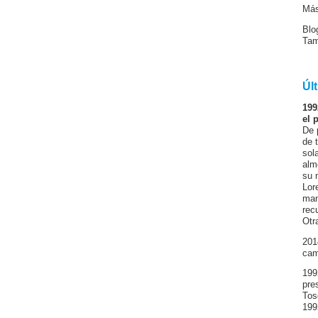
Más
Blo
Ta
Úl
199
el 
De 
de 
sol
alm
su 
Lor
man
rec
Otr
201
cam
199
pre
Tos
199