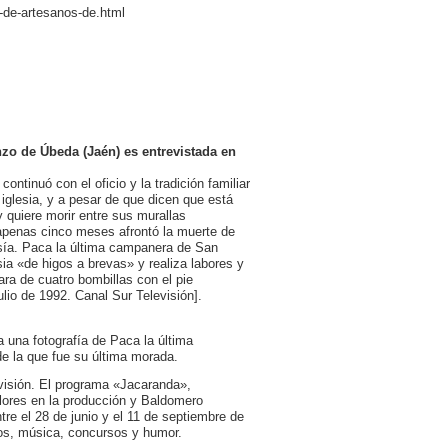
-de-artesanos-de.html
nzo de Úbeda (Jaén) es entrevistada en
inuó con el oficio y la tradición familiar
 iglesia, y a pesar de que dicen que está
 quiere morir entre sus murallas
 apenas cinco meses afrontó la muerte de
oesía. Paca la última campanera de San
ia «de higos a brevas» y realiza labores y
ra de cuatro bombillas con el pie
lio de 1992. Canal Sur Televisión].
a una fotografía de Paca la última
e la que fue su última morada.
visión. El programa «Jacaranda»,
lores en la producción y Baldomero
re el 28 de junio y el 11 de septiembre de
jos, música, concursos y humor.