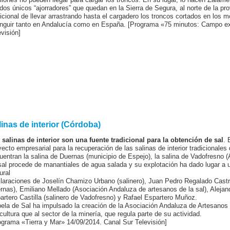
 dos únicos “ajorradores” que quedan en la Sierra de Segura, al norte de la pr
dicional de llevar arrastrando hasta el cargadero los troncos cortados en los m
inguir tanto en Andalucía como en España. [Programa «75 minutos: Campo ex
evisión]
linas de interior (Córdoba)
 salinas de interior son una fuente tradicional para la obtención de sal
. 
yecto empresarial para la recuperación de las salinas de interior tradicionales 
uentran la salina de Duernas (municipio de Espejo), la salina de Vadofresno (
sal procede de manantiales de agua salada y su explotación ha dado lugar a u
ural
laraciones de Joselín Chamizo Urbano (salinero), Juan Pedro Regalado Castro
rnas), Emiliano Mellado (Asociación Andaluza de artesanos de la sal), Alejan
artero Castilla (salinero de Vadofresno) y Rafael Espartero Muñoz.
ela de Sal ha impulsado la creación de la Asociación Andaluza de Artesanos 
icultura que al sector de la minería, que regula parte de su actividad.
ograma «Tierra y Mar» 14/09/2014. Canal Sur Televisión]