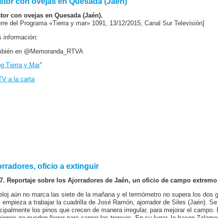
stor con ovejas en Quesada (Jaén)
tor con ovejas en Quesada (Jaén).
erre del Programa «Tierra y mar» 1091, 13/12/2015, Canal Sur Televisión]
 información:
mbién en @Memoranda_RTVA
g Tierra y Mar
”
V a la carta
rradores, oficio a extinguir
7. Reportaje sobre los Ajorradores de Jaén, un oficio de campo extremo 
reloj aún no marca las siete de la mañana y el termómetro no supera los dos g
o, empieza a trabajar la cuadrilla de José Ramón, ajorrador de Siles (Jaén). Se
ncipalmente los pinos que crecen de manera irregular, para mejorar el campo.
iones no pueden llegar para cargar los troncos. En su lugar, lo hacen Zalame