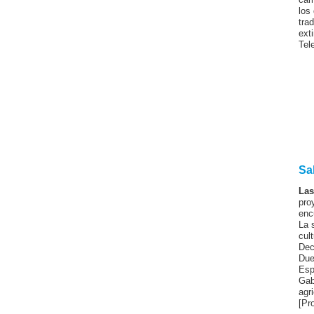
los
tra
ext
Tel
Sa
Las
pro
enc
La 
cult
Dec
Due
Esp
Gab
agr
[Pr