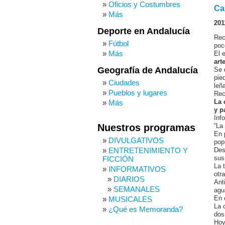
Oficios y Costumbres
Ca
Más
201
Deporte en Andalucía
Rec
Fútbol
poc
Más
El 
art
Geografía de Andalucía
Se 
pie
Ciudades
leñ
Pueblos y lugares
Rec
La 
Más
y p
Inf
Nuestros programas
“La
En 
DIVULGATIVOS
popu
ENTRETENIMIENTO Y
Des
sus
FICCIÓN
La 
INFORMATIVOS
otr
DIARIOS
Ant
SEMANALES
agu
En 
MUSICALES
La 
¿Qué es Memoranda?
dos
Hoy