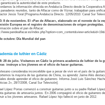
 garantizará la autenticidad de este producto.
ordamos la información ofrecida en Andalucía Directo desde la Cooperativa Al
 panaderos reunidos, tanto de Alfacar como de Viznar, trabajaban para unificar
actor Jesús Toral [Programa Andalucía Directo. 12/05/2010. Canal Sur Televi
3: 8 de noviembre. El «Pan de Alfacar», elaborado en el noreste de la ve
isión Europea en el registro de denominaciones de origen protegidas.
ormación sobre el pan de Alfacar:
p://www.pandealfacar.es/index.php?option=com_content&view=article&id=19&
de octubre: Día Mundial del pan
ademia de luthier en Cádiz
8: 28 de julio. Visitamos en Cádiz la primera academia de luthier de la 
ras instruye a los jóvenes en el oficio de hacer guitarras.
artesano consideraba inconcebible que a pesar de vivir en el país de la guitar
ortemos la mayoría de las guitarras de China, su aprendiz Jaime Alés destaca
ciales donde aprender el oficio de guitarrero. Informa José Luis Sánchez Hach
ticias 2», 28/7/2008, Canal Sur Televisión].
ael López Porras comenzó a construir guitarras junto a su padre Rafael Lópe
inta guitarras de artesanía juntos. En 2006 compaginó el oficio de guitarrero de
truir a los jóvenes artesanos. Rafael López hijo falleció en junio de 2012.