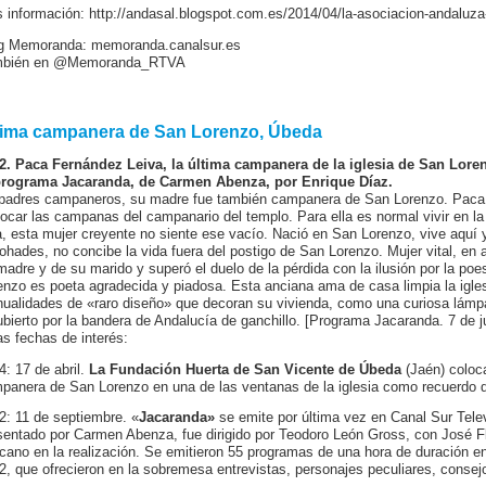
 información: http://andasal.blogspot.com.es/2014/04/la-asociacion-andaluza
g Memoranda: memoranda.canalsur.es
mbién en @Memoranda_RTVA
tima campanera de San Lorenzo, Úbeda
2. Paca Fernández Leiva, la última campanera de la iglesia de San Lore
programa Jacaranda, de Carmen Abenza, por Enrique Díaz.
padres campaneros, su madre fue también campanera de San Lorenzo. Paca cont
tocar las campanas del campanario del templo. Para ella es normal vivir en la
a, esta mujer creyente no siente ese vacío. Nació en San Lorenzo, vive aquí y
ohades, no concibe la vida fuera del postigo de San Lorenzo. Mujer vital, en
madre y de su marido y superó el duelo de la pérdida con la ilusión por la p
enzo es poeta agradecida y piadosa. Esta anciana ama de casa limpia la igles
ualidades de «raro diseño» que decoran su vivienda, como una curiosa lámpa
ubierto por la bandera de Andalucía de ganchillo. [Programa Jacaranda. 7 de ju
as fechas de interés:
4: 17 de abril.
La Fundación Huerta de San Vicente de Úbeda
(Jaén) coloc
panera de San Lorenzo en una de las ventanas de la iglesia como recuerdo d
2: 11 de septiembre. «
Jacaranda»
se emite por última vez en Canal Sur Tele
sentado por Carmen Abenza, fue dirigido por Teodoro León Gross, con José F
cano en la realización. Se emitieron 55 programas de una hora de duración ent
2, que ofrecieron en la sobremesa entrevistas, personajes peculiares, conse