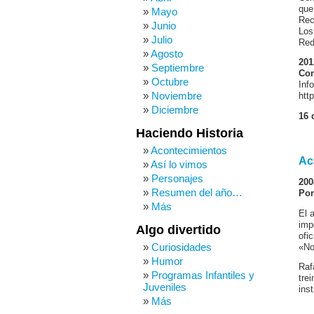
que
Mayo
Rec
Junio
Los
Julio
Red
Agosto
201
Septiembre
Com
Octubre
Inf
Noviembre
htt
Diciembre
16 
Haciendo Historia
Acontecimientos
Ac
Así lo vimos
Personajes
200
Resumen del año…
Por
Más
El 
imp
Algo divertido
ofi
Curiosidades
«No
Humor
Raf
Programas Infantiles y
tre
Juveniles
ins
Más