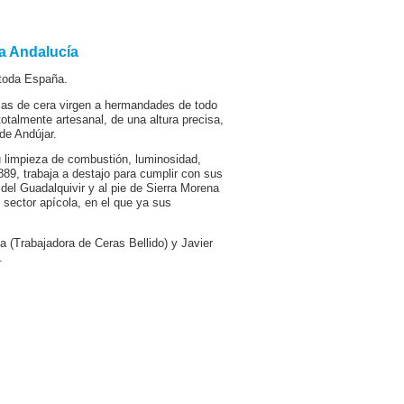
da Andalucía
 toda España.
elas de cera virgen a hermandades de todo
otalmente artesanal, de una altura precisa,
de Andújar.
 limpieza de combustión, luminosidad,
889, trabaja a destajo para cumplir con sus
el Guadalquivir y al pie de Sierra Morena
 sector apícola, en el que ya sus
 (Trabajadora de Ceras Bellido) y Javier
.