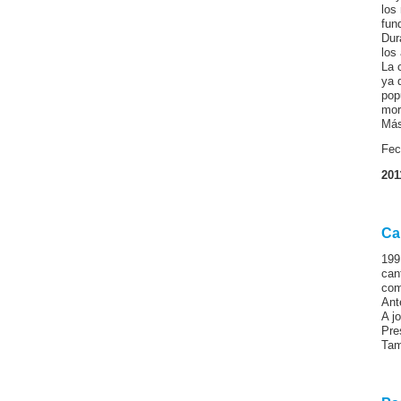
los
fun
Dur
los
La 
ya 
pop
mor
Más
Fec
201
Ca
199
can
com
Ant
A j
Pre
Tam