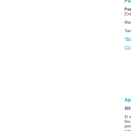
Pa
Pas
[Ci
Más
Ta
“
Blo
CST
Ajo
201
El 
frí
pri
cam