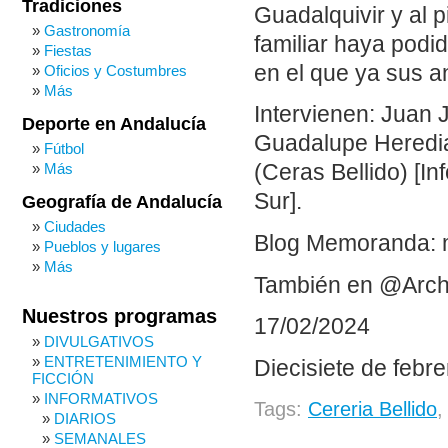
Tradiciones
Guadalquivir y al 
Gastronomía
familiar haya podid
Fiestas
en el que ya sus 
Oficios y Costumbres
Más
Intervienen: Juan 
Deporte en Andalucía
Guadalupe Heredia 
Fútbol
Más
(Ceras Bellido) [I
Sur].
Geografía de Andalucía
Ciudades
Blog Memoranda: 
Pueblos y lugares
Más
También en @Arch
Nuestros programas
17/02/2024
DIVULGATIVOS
ENTRETENIMIENTO Y
Diecisiete de febre
FICCIÓN
INFORMATIVOS
Tags:
Cereria Bellido
DIARIOS
SEMANALES