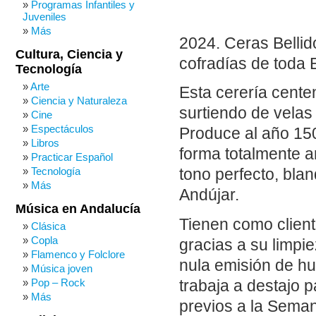
Programas Infantiles y
Juveniles
Más
2024. Ceras Bellido
Cultura, Ciencia y
cofradías de toda
Tecnología
Arte
Esta cerería cente
Ciencia y Naturaleza
surtiendo de velas
Cine
Espectáculos
Produce al año 150
Libros
forma totalmente a
Practicar Español
Tecnología
tono perfecto, bla
Más
Andújar.
Música en Andalucía
Tienen como clien
Clásica
Copla
gracias a su limpi
Flamenco y Folclore
nula emisión de hu
Música joven
Pop – Rock
trabaja a destajo 
Más
previos a la Seman