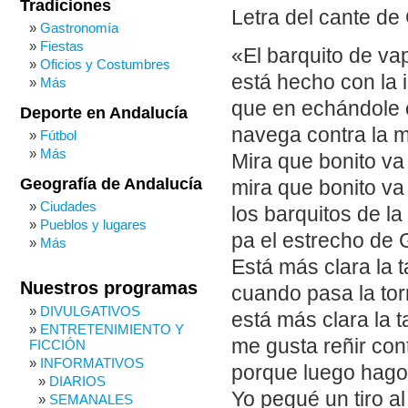
Tradiciones
Letra del cante d
Gastronomía
Fiestas
«El barquito de va
Oficios y Costumbres
está hecho con la 
Más
que en echándole
Deporte en Andalucía
navega contra la 
Fútbol
Más
Mira que bonito va
Geografía de Andalucía
mira que bonito va
Ciudades
los barquitos de la 
Pueblos y lugares
pa el estrecho de G
Más
Está más clara la 
Nuestros programas
cuando pasa la to
DIVULGATIVOS
está más clara la t
ENTRETENIMIENTO Y
me gusta reñir con
FICCIÓN
INFORMATIVOS
porque luego hago
DIARIOS
Yo pegué un tiro al
SEMANALES