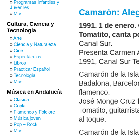
Programas Infantiles y
Juveniles
Camarón: Aleg
Más
Cultura, Ciencia y
1991. 1 de enero.
Tecnología
Tomatito, canta po
Arte
Canal Sur.
Ciencia y Naturaleza
Cine
Presenta Carmen A
Espectáculos
1991, Canal Sur Te
Libros
Practicar Español
Camarón de la Isla
Tecnología
Más
Badalona, Barcelon
flamenco.
Música en Andalucía
Clásica
José Monge Cruz f
Copla
Tomatito, guitarr
Flamenco y Folclore
Música joven
al toque.
Pop – Rock
Más
Camarón de la Isla,