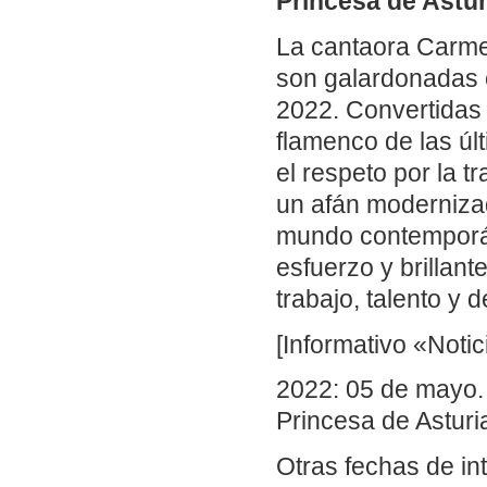
Princesa de Astur
La cantaora Carmen
son galardonadas c
2022. Convertidas 
flamenco de las ú
el respeto por la t
un afán modernizad
mundo contemporá
esfuerzo y brillan
trabajo, talento y 
[Informativo «Noti
2022: 05 de mayo.
Princesa de Asturia
Otras fechas de in