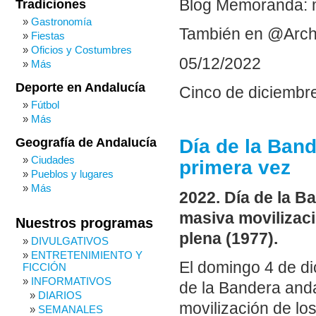
Blog Memoranda: 
Tradiciones
Gastronomía
También en @Arch
Fiestas
Oficios y Costumbres
05/12/2022
Más
Deporte en Andalucía
Cinco de diciembr
Fútbol
Más
Día de la Ban
Geografía de Andalucía
Ciudades
primera vez
Pueblos y lugares
Más
2022. Día de la 
masiva movilizac
Nuestros programas
plena (1977).
DIVULGATIVOS
ENTRETENIMIENTO Y
El domingo 4 de di
FICCIÓN
INFORMATIVOS
de la Bandera and
DIARIOS
movilización de lo
SEMANALES