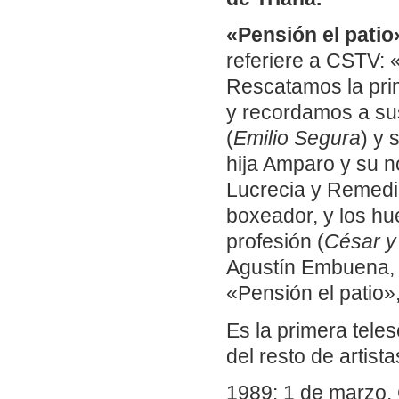
«Pensión el patio
referiere a CSTV: 
Rescatamos la prim
y recordamos a sus
(
Emilio Segura
) y 
hija Amparo y su n
Lucrecia y Remedio
boxeador, y los h
profesión (
César y
Agustín Embuena, 
«Pensión el patio»,
Es la primera tele
del resto de artist
1989: 1 de marzo.