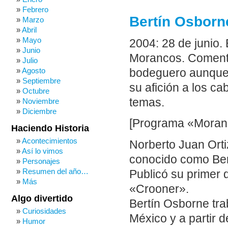
Febrero
Bertín Osborn
Marzo
Abril
Mayo
2004: 28 de junio. 
Junio
Morancos. Comenta
Julio
Agosto
bodeguero aunque c
Septiembre
su afición a los c
Octubre
temas.
Noviembre
Diciembre
[Programa «Moranq
Haciendo Historia
Acontecimientos
Norberto Juan Orti
Así lo vimos
conocido como Bert
Personajes
Resumen del año…
Publicó su primer
Más
«Crooner».
Algo divertido
Bertín Osborne tra
Curiosidades
México y a partir
Humor