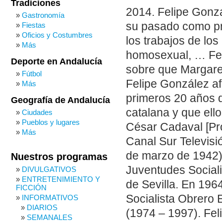
Tradiciones
2014. Felipe Gonza
Gastronomía
su pasado como pr
Fiestas
Oficios y Costumbres
los trabajos de lo
Más
homosexual, … Fel
Deporte en Andalucía
sobre que Margare
Fútbol
Felipe González af
Más
primeros 20 años 
Geografía de Andalucía
catalana y que ell
Ciudades
Pueblos y lugares
César Cadaval [Pr
Más
Canal Sur Televisi
de marzo de 1942), 
Nuestros programas
Juventudes Sociali
DIVULGATIVOS
ENTRETENIMIENTO Y
de Sevilla. En 196
FICCIÓN
Socialista Obrero 
INFORMATIVOS
DIARIOS
(1974 – 1997). Fel
SEMANALES