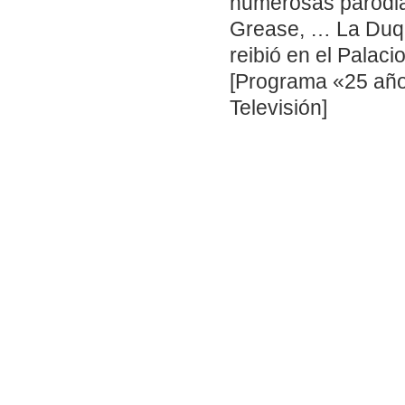
numerosas parodia
Grease, … La Duqu
reibió en el Palac
[Programa «25 año
Televisión]