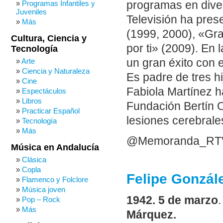
programas en dive
Programas Infantiles y
Juveniles
Televisión ha pre
Más
(1999, 2000), «Gra
Cultura, Ciencia y
por ti» (2009). En
Tecnología
un gran éxito con 
Arte
Ciencia y Naturaleza
Es padre de tres h
Cine
Fabiola Martínez h
Espectáculos
Libros
Fundación Bertín O
Practicar Español
lesiones cerebrale
Tecnología
Más
@Memoranda_RT
Música en Andalucía
Clásica
Copla
Felipe Gonzál
Flamenco y Folclore
Música joven
1942. 5 de marzo
.
Pop – Rock
Más
Márquez.