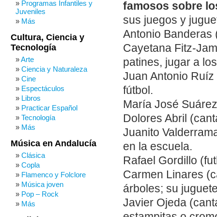
Programas Infantiles y
famosos sobre los
Juveniles
sus juegos y jugue
Más
Antonio Banderas (
Cultura, Ciencia y
Cayetana Fitz-Jam
Tecnología
Arte
patines, jugar a lo
Ciencia y Naturaleza
Juan Antonio Ruíz 
Cine
fútbol.
Espectáculos
Libros
María José Suárez
Practicar Español
Dolores Abril (canta
Tecnología
Más
Juanito Valderrama
Música en Andalucía
en la escuela.
Clásica
Rafael Gordillo (fut
Copla
Carmen Linares (ca
Flamenco y Folclore
Música joven
árboles; su juguet
Pop – Rock
Javier Ojeda (cant
Más
estampitas o crom