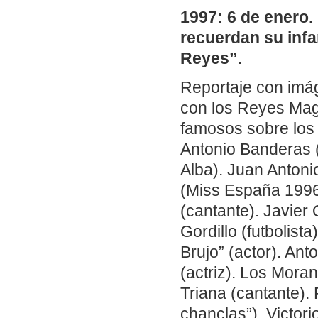
1997: 6 de enero
recuerdan su inf
Reyes”.
Reportaje con imá
con los Reyes Mago
famosos sobre los 
Antonio Banderas 
Alba). Juan Antoni
(Miss España 1996)
(cantante). Javier
Gordillo (futbolist
Brujo” (actor). Ant
(actriz). Los Moran
Triana (cantante).
chanclas”). Victor