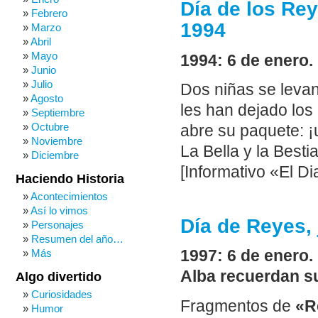
Día de los Re
Febrero
1994
Marzo
Abril
Mayo
1994: 6 de enero.
Junio
Julio
Dos niñas se levan
Agosto
les han dejado lo
Septiembre
Octubre
abre su paquete: 
Noviembre
La Bella y la Besti
Diciembre
[Informativo «El Di
Haciendo Historia
Acontecimientos
Así lo vimos
Día de Reyes,
Personajes
Resumen del año…
Más
1997: 6 de enero
Alba recuerdan s
Algo divertido
Curiosidades
Fragmentos de
«R
Humor