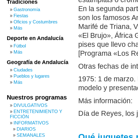
Tradiciones
En la segunda part
Gastronomía
Fiestas
son los famosos A
Oficios y Costumbres
Marifé de Triana, V
Más
«El Brujo», Áfric
Deporte en Andalucía
pises que llevo ch
Fútbol
Más
[Programa «Los Re
Geografía de Andalucía
Otras fechas de in
Ciudades
Pueblos y lugares
1975: 1 de marzo. 
Más
modelo y presenta
Nuestros programas
Más información:
DIVULGATIVOS
ENTRETENIMIENTO Y
Día de Reyes, los 
FICCIÓN
INFORMATIVOS
DIARIOS
Qué juguetes 
SEMANALES