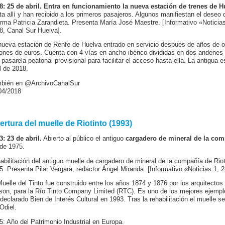
8: 25 de abril. Entra en funcionamiento la nueva estación de trenes de H
ta allí y han recibido a los primeros pasajeros. Algunos manifiestan el deseo d
orma Patricia Zarandieta. Presenta María José Maestre. [Informativo «Noticia
8, Canal Sur Huelva].
nueva estación de Renfe de Huelva entrado en servicio después de años de ob
lones de euros. Cuenta con 4 vías en ancho ibérico divididas en dos andenes y
 pasarela peatonal provisional para facilitar el acceso hasta ella. La antigua e
il de 2018.
bién en @ArchivoCanalSur
04/2018
ertura del muelle de Riotinto (1993)
3: 23 de abril.
Abierto al público el antiguo
cargadero de mineral de la com
de 1975.
abilitación del antiguo muelle de cargadero de mineral de la compañía de Ri
5. Presenta Pilar Vergara, redactor Ángel Miranda. [Informativo «Noticias 1, 2
Muelle del Tinto fue construido entre los años 1874 y 1876 por los arquitect
son, para la Río Tinto Company Limited (RTC). Es uno de los mejores ejemplo
 declarado Bien de Interés Cultural en 1993. Tras la rehabilitación el muelle se
Odiel.
5: Año del Patrimonio Industrial en Europa.