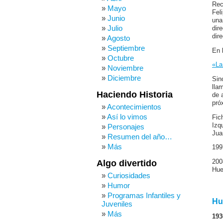
Rec
Mayo
Fel
Junio
una
Julio
dir
dir
Agosto
Septiembre
En 
Octubre
«La
Noviembre
Diciembre
Sin
lla
Haciendo Historia
de 
pró
Acontecimientos
Así lo vimos
Fic
Izq
Personajes
Jua
Resumen del año…
Más
199
200
Algo divertido
Hue
Curiosidades
Humor
Programas Infantiles y
Hue
Juveniles
Más
193