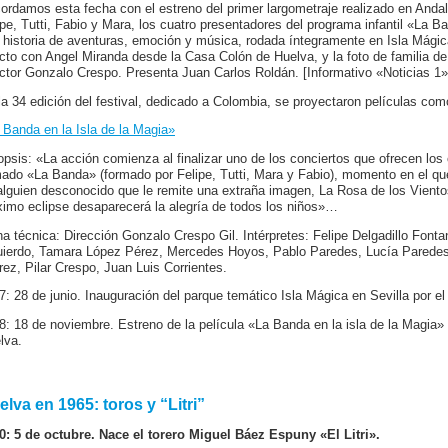
ordamos esta fecha con el estreno del primer largometraje realizado en Andalu
ipe, Tutti, Fabio y Mara, los cuatro presentadores del programa infantil «La 
 historia de aventuras, emoción y música, rodada íntegramente en Isla Mágic
ecto con Angel Miranda desde la Casa Colón de Huelva, y la foto de familia de
ector Gonzalo Crespo. Presenta Juan Carlos Roldán. [Informativo «Noticias 1»
la 34 edición del festival, dedicado a Colombia, se proyectaron películas co
 Banda en la Isla de la Magia»
opsis: «La acción comienza al finalizar uno de los conciertos que ofrecen lo
mado «La Banda» (formado por Felipe, Tutti, Mara y Fabio), momento en el que
alguien desconocido que le remite una extraña imagen, La Rosa de los Vientos,
ximo eclipse desaparecerá la alegría de todos los niños»…
ha técnica: Dirección Gonzalo Crespo Gil. Intérpretes: Felipe Delgadillo Font
uierdo, Tamara López Pérez, Mercedes Hoyos, Pablo Paredes, Lucía Paredes, 
rez, Pilar Crespo, Juan Luis Corrientes.
7: 28 de junio. Inauguración del parque temático Isla Mágica en Sevilla por el
8: 18 de noviembre. Estreno de la película «La Banda en la isla de la Magia»
lva.
lva en 1965: toros y “Litri”
0: 5 de octubre. Nace el torero Miguel Báez Espuny «El Litri».