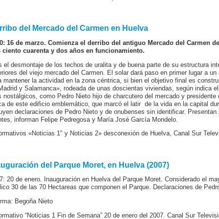
rribo del Mercado del Carmen en Huelva
0: 16 de marzo. Comienza el derribo del antiguo Mercado del Carmen de 
s ciento cuarenta y dos años en funcionamiento.
s el desmontaje de los techos de uralita y de buena parte de su estructura in
eriores del viejo mercado del Carmen. El solar dará paso en primer lugar a un
a mantener la actividad en la zona céntrica, si bien el objetivo final es constr
Madrid y Salamanca», rodeada de unas doscientas viviendas, según indica el
 nostálgicos, como Pedro Nieto hijo de charcutero del mercado y presidente 
ca de este edificio emblemático, que marcó el latir de la vida en la capital d
luyen declaraciones de Pedro Nieto y de onubenses sin identificar. Presenta
tes, informan Felipe Pedregosa y María José García Mondelo.
formativos «Noticias 1″ y Noticias 2» desconexión de Huelva, Canal Sur Televi
auguración del Parque Moret, en Huelva (2007)
7: 20 de enero. Inauguración en Huelva del Parque Moret. Considerado el may
lico 30 de las 70 Hectareas que componen el Parque. Declaraciones de Pedro
orma: Begoña Nieto
formativo “Noticias 1 Fin de Semana” 20 de enero del 2007. Canal Sur Televisi