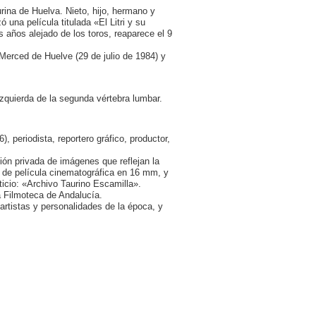
rina de Huelva. Nieto, hijo, hermano y
 una película titulada «El Litri y su
 años alejado de los toros, reaparece el 9
 Merced de Huelve (29 de julio de 1984) y
 izquierda de la segunda vértebra lumbar.
 periodista, reportero gráfico, productor,
ión privada de imágenes que reflejan la
o de película cinematográfica en 16 mm, y
icio: «Archivo Taurino Escamilla».
a Filmoteca de Andalucía.
rtistas y personalidades de la época, y