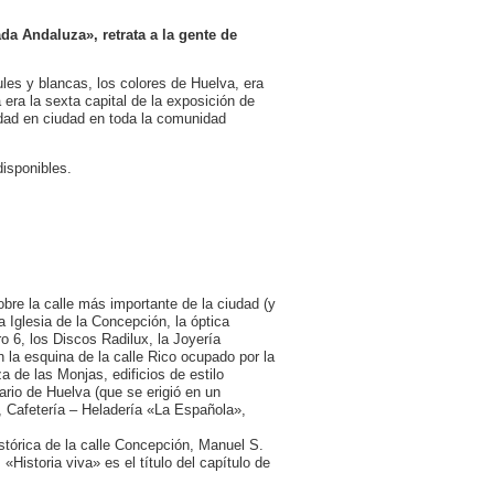
a Andaluza», retrata a la gente de
les y blancas, los colores de Huelva, era
 era la sexta capital de la exposición de
dad en ciudad en toda la comunidad
disponibles.
obre la calle más importante de la ciudad (y
 Iglesia de la Concepción, la óptica
 6, los Discos Radilux, la Joyería
n la esquina de la calle Rico ocupado por la
a de las Monjas, edificios de estilo
ario de Huelva (que se erigió en un
o, Cafetería – Heladería «La Española»,
istórica de la calle Concepción, Manuel S.
Historia viva» es el título del capítulo de