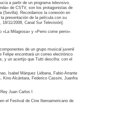
cía a partir de un programa televisivo.
Banda» de CSTV, son los protagonistas de
a (Sevilla). Recordamos la conexión en
 la presentación de la película con su
, 18/11/2008, Canal Sur Televisión].
mo «La Milagrosa» y «Perro come perro».
s componentes de un grupo musical juvenil
 Felipe encontrará un correo electrónico
 y un acertijo que Tutti descifra: con el
anao, Isabel Márquez Liébana, Fabio Arrante
Kino Alcántara, Federico Cassini, Juanfra
 Rey Juan Carlos I.
 en el Festival de Cine Iberoamericano de