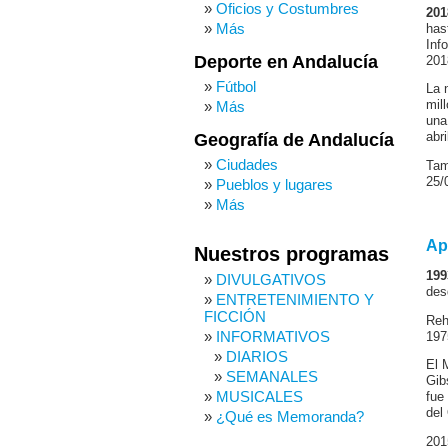
Oficios y Costumbres
201
Más
has
Inf
Deporte en Andalucía
201
Fútbol
La 
Más
mil
una
Geografía de Andalucía
abr
Ciudades
Tam
25/
Pueblos y lugares
Más
Ap
Nuestros programas
199
DIVULGATIVOS
des
ENTRETENIMIENTO Y
FICCIÓN
Reh
INFORMATIVOS
197
DIARIOS
El 
SEMANALES
Gib
MUSICALES
fue
del 
¿Qué es Memoranda?
201