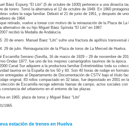
uel Báez Espuny “El Litri” (5 de octubre de 1930) pertenece a una dinastía tau
re de torero. Tomó la alternativa el 12 de octubre de 1949. En 1960 protagonizó
bra» sobre la saga familiar. Debutó el 21 de junio de 1951, y después de unos
febrero de 1964.
que retirado, vuelve a torear con motivo de la reinauración de la Plaza de La
la alternativo de su hijo Miguel Báez Spínola “El Litri” en 1987.
2007 recibió la Medalla de Andalucía.
5: 20 de enero. Manuel Baez “Litri” sufre una fractura de apófisis transversal
4: 29 de julio. Reinauguración de la Plaza de toros de La Merced de Huelva.
é Escamilla Serrano (Sevilla, 16 de marzo de 1929 – 29 de noviembre de 2016),
mio Ondas 1977, fue uno de los mejores camarógrafos taurinos de la época.
2000 Canal Sur adquiere a la productora familiar Entretinieblas toda su colecc
ividad taurina en la España de los 50 y 60. Son 40 horas de rodaje en format
ron entregadas al Departamento de Documentación de CSTV bajo el título fact
rodaje original, 83 rollos compactado en 32 latas, fue depositado en 2001 en l
colección de Escamilla recoge además faenas de campo, actos sociales con a
a constancia del urbanismo en el entorno de las plazas.
lva en 1965: plaza de toros y Miguel Báez “Litri”
01/1965
eva estación de trenes en Huelva