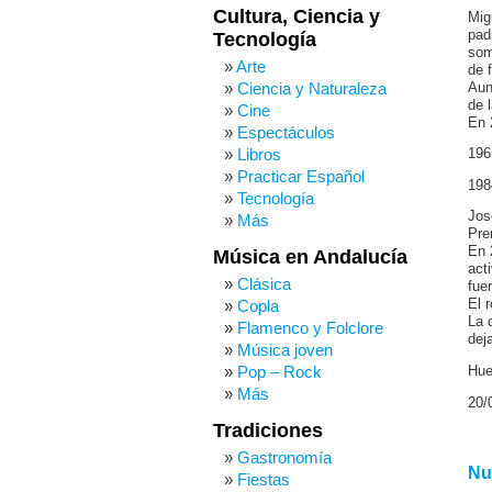
Cultura, Ciencia y
Mig
pad
Tecnología
som
Arte
de 
Ciencia y Naturaleza
Aun
de 
Cine
En 
Espectáculos
Libros
196
Practicar Español
198
Tecnología
Jos
Más
Pre
En 
Música en Andalucía
act
Clásica
fue
Copla
El 
La 
Flamenco y Folclore
dej
Música joven
Pop – Rock
Hue
Más
20/
Tradiciones
Gastronomía
Nu
Fiestas