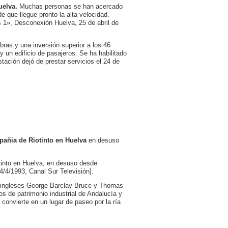
uelva.
Muchas personas se han acercado
e que llegue pronto la alta velocidad.
s 1», Desconexión Huelva, 25 de abril de
ras y una inversión superior a los 46
 un edificio de pasajeros. Se ha habilitado
stación dejó de prestar servicios el 24 de
pañia de Riotinto en Huelva
en desuso
otinto en Huelva, en desuso desde
4/4/1993, Canal Sur Televisión].
os ingleses George Barclay Bruce y Thomas
s de patrimonio industrial de Andalucía y
 convierte en un lugar de paseo por la ría