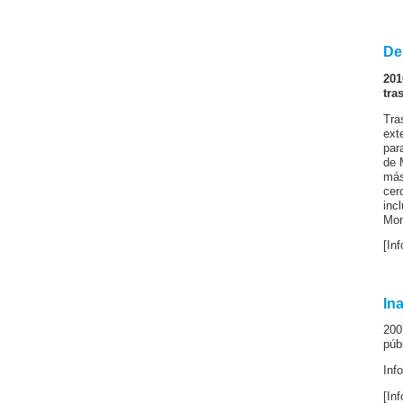
De
201
tra
Tra
ext
par
de 
más
cer
inc
Mon
[In
In
200
púb
Inf
[In