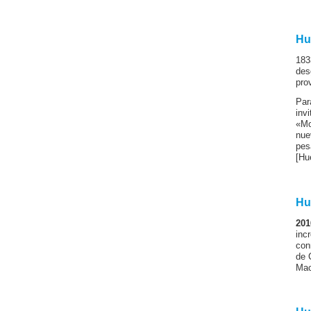
Hu
183
des
pro
Par
inv
«Mo
nue
pes
[Hu
Hu
201
inc
con
de 
Mac