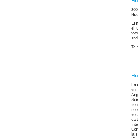
Hu
200
Hue
El 
el 
fot
and
Te 
Hu
La 
sus
Ang
Sei
tie
neo
ver
car
Int
Cor
la 