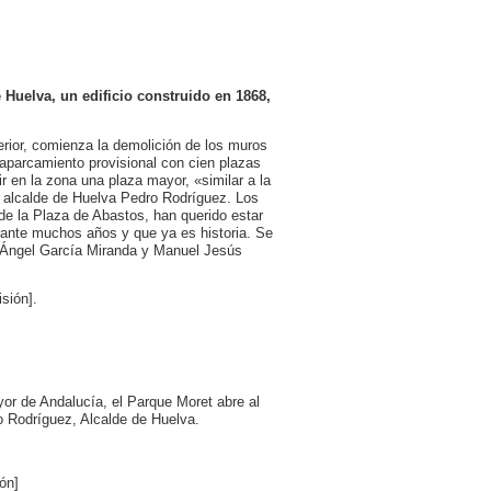
Huelva, un edificio construido en 1868,
terior, comienza la demolición de los muros
 aparcamiento provisional con cien plazas
uir en la zona una plaza mayor, «similar a la
 alcalde de Huelva Pedro Rodríguez. Los
de la Plaza de Abastos, han querido estar
urante muchos años y que ya es historia. Se
n Ángel García Miranda y Manuel Jesús
sión].
or de Andalucía, el Parque Moret abre al
 Rodríguez, Alcalde de Huelva.
ón]