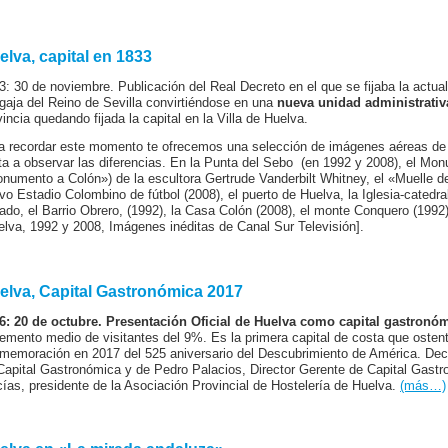
elva, capital en 1833
3: 30 de noviembre. Publicación del Real Decreto en el que se fijaba la actual
gaja del Reino de Sevilla convirtiéndose en una
nueva unidad administrativ
vincia quedando fijada la capital en la Villa de Huelva.
a recordar este momento te ofrecemos una selección de imágenes aéreas de 
ita a observar las diferencias. En la Punta del Sebo (en 1992 y 2008), el Mo
numento a Colón») de la escultora Gertrude Vanderbilt Whitney, el «Muelle del 
vo Estadio Colombino de fútbol (2008), el puerto de Huelva, la Iglesia-catedra
ado, el Barrio Obrero, (1992), la Casa Colón (2008), el monte Conquero (199
elva, 1992 y 2008, Imágenes inéditas de Canal Sur Televisión].
elva, Capital Gastronómica 2017
6: 20 de octubre. Presentación Oficial de Huelva como capital gastronó
remento medio de visitantes del 9%. Es la primera capital de costa que ostent
memoración en 2017 del 525 aniversario del Descubrimiento de América. Decl
Capital Gastronómica y de Pedro Palacios, Director Gerente de Capital Gast
ías, presidente de la Asociación Provincial de Hostelería de Huelva.
(más…)