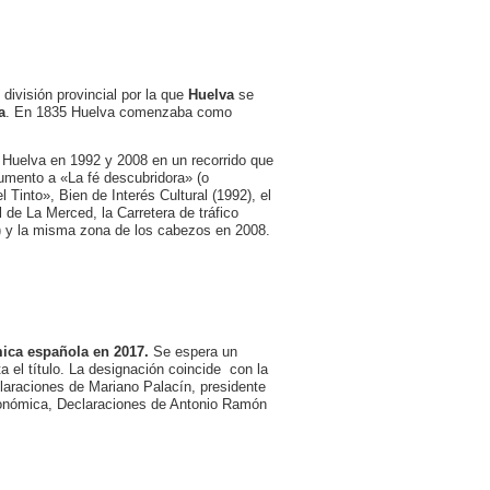
 división provincial por la que
Huelva
se
a
. En 1835 Huelva comenzaba como
Huelva en 1992 y 2008 en un recorrido que
numento a «La fé descubridora» (o
Tinto», Bien de Interés Cultural (1992), el
l de La Merced, la Carretera de tráfico
2) y la misma zona de los cabezos en 2008.
mica española en 2017.
Se espera un
a el título. La designación coincide con la
araciones de Mariano Palacín, presidente
ronómica, Declaraciones de Antonio Ramón