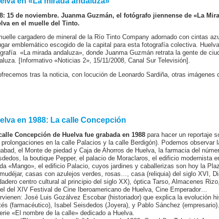
elva en «La mirada andaluza»
8: 15 de noviembre. Juanma Guzmán, el fotógrafo jiennense de «La Mirad
lva en el muelle del Tinto.
muelle cargadero de mineral de la Río Tinto Company adornado con cintas azu
lugar emblemático escogido de la capital para esta fotografía colectiva. Huelva
ografía «La mirada andaluza», donde Juanma Guzmán retrata la gente de ciu
aluza. [Informativo «Noticias 2», 15/11/2008, Canal Sur Televisión].
ofrecemos tras la noticia, con locución de Leonardo Sardiña, otras imágenes 
elva en 1988: La calle Concepción
calle Concepción de Huelva fue grabada en 1988
para hacer un reportaje s
 prolongaciones en la calle Palacios y la calle Berdigón). Podemos observar la
abad, el Monte de piedad y Caja de Ahorros de Huelva, la farmacia del número
sdedos, la boutique Pepper, el palacio de Moraclaros, el edificio modernista e
nda «Mango», el edificio Palacio, cuyos jardines y caballerizas son hoy la Plaz
mudéjar, casas con azulejos verdes, rosas…, casa (reliquia) del siglo XVI, Di
dadero centro cultural al principio del siglo XX), óptica Tarso, Almacenes Riz
tel del XIV Festival de Cine Iberoamericano de Huelva, Cine Emperador…
ervienen: José Luis Gozálvez Escobar (historiador) que explica la evolución h
tés (farmacéutico), Isabel Seisdedos (Joyera), y Pablo Sánchez (empresario). «
serie «El nombre de la calle» dedicado a Huelva.