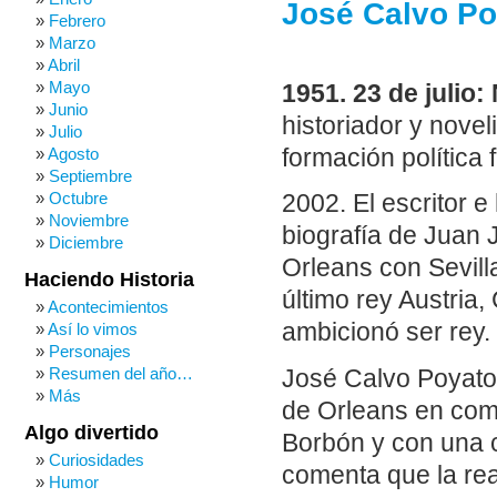
José Calvo Poy
Febrero
Marzo
Abril
Mayo
1951. 23 de julio
Junio
historiador y novel
Julio
formación política
Agosto
Septiembre
Octubre
2002. El escritor 
Noviembre
biografía de Juan J
Diciembre
Orleans con Sevill
Haciendo Historia
último rey Austria,
Acontecimientos
ambicionó ser rey.
Así lo vimos
Personajes
Resumen del año…
José Calvo Poyato 
Más
de Orleans en comp
Algo divertido
Borbón y con una co
Curiosidades
comenta que la rea
Humor