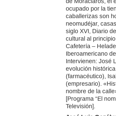
de Moraclaros, el e
ocupado por la tie
caballerizas son ho
neomudéjar, casas 
siglo XVI, Diario 
cultural al princip
Cafetería – Helade
Iberoamericano d
Intervienen: José 
evolución históric
(farmacéutico), Is
(empresario). «Histo
nombre de la calle
[Programa “El nomb
Televisión].