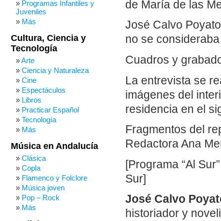
de María de las Me
Programas Infantiles y
Juveniles
Más
José Calvo Poyato 
Cultura, Ciencia y
no se consideraba 
Tecnología
Cuadros y grabado
Arte
Ciencia y Naturaleza
La entrevista se re
Cine
Espectáculos
imágenes del interi
Libros
residencia en el s
Practicar Español
Tecnología
Fragmentos del rep
Más
Redactora Ana Me
Música en Andalucía
Clásica
[Programa “Al Sur”
Copla
Sur]
Flamenco y Folclore
Música joven
José Calvo Poyat
Pop – Rock
Más
historiador y novel