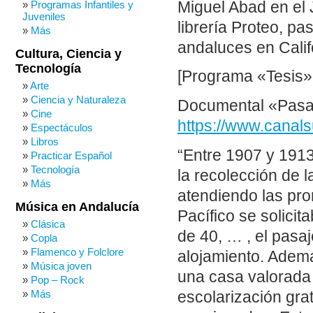
Miguel Abad en el 
Programas Infantiles y
Juveniles
librería Proteo, p
Más
andaluces en Calif
Cultura, Ciencia y
Tecnología
[Programa «Tesis»,
Arte
Ciencia y Naturaleza
Documental «Pasa
Cine
https://www.canal
Espectáculos
Libros
“Entre 1907 y 1913
Practicar Español
Tecnología
la recolección de 
Más
atendiendo las pr
Música en Andalucía
Pacífico se solici
Clásica
de 40, … , el pasaj
Copla
Flamenco y Folclore
alojamiento. Ademá
Música joven
una casa valorada 
Pop – Rock
Más
escolarización gra