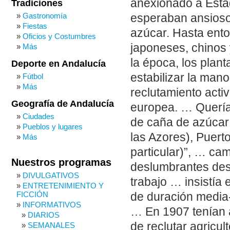
anexionado a Esta
Tradiciones
Gastronomía
esperaban ansiosos
Fiestas
azúcar. Hasta ento
Oficios y Costumbres
japoneses, chinos 
Más
la época, los plan
Deporte en Andalucía
estabilizar la mano
Fútbol
Más
reclutamiento acti
Geografía de Andalucía
europea. … Querían
Ciudades
de caña de azúcar; 
Pueblos y lugares
las Azores), Puert
Más
particular)”, … ca
Nuestros programas
deslumbrantes desc
DIVULGATIVOS
trabajo … insistía
ENTRETENIMIENTO Y
FICCIÓN
de duración media-
INFORMATIVOS
… En 1907 tenían 
DIARIOS
de reclutar agricu
SEMANALES