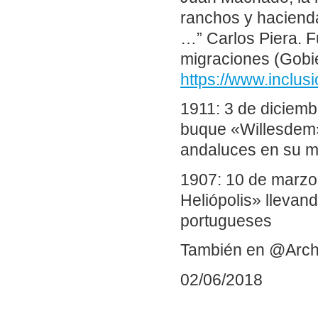
ranchos y hacienda
…” Carlos Piera. F
migraciones (Gobi
https://www.inclu
1911: 3 de diciemb
buque «Willesdem»
andaluces en su m
1907: 10 de marzo
Heliópolis» llevan
portugueses
También en @Arch
02/06/2018