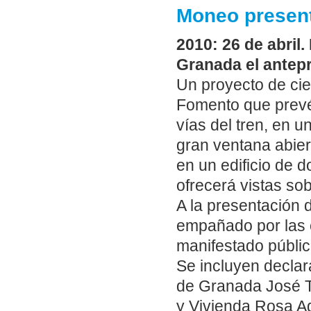
Moneo present
2010: 26 de abril
Granada el antepr
Un proyecto de cien
Fomento que prevé 
vías del tren, en 
gran ventana abiert
en un edificio de 
ofrecerá vistas so
A la presentación 
empañado por las c
manifestado públi
Se incluyen declar
de Granada José T
y Vivienda Rosa Ag