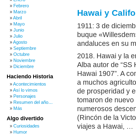
Febrero
Hawai y Califo
Marzo
Abril
Mayo
1911: 3 de diciemb
Junio
buque «Willesdem»
Julio
Agosto
andaluces en su m
Septiembre
Octubre
2018. Hawai y la 
Noviembre
Alba autor de “SS 
Diciembre
Hawai 1907”. A com
Haciendo Historia
a muchos agricult
Acontecimientos
Así lo vimos
de prosperidad y el
Personajes
tomaron de nuevo u
Resumen del año…
numerosos descen
Más
(Rincón de la Victo
Algo divertido
viajes a Hawai, …
Curiosidades
Humor