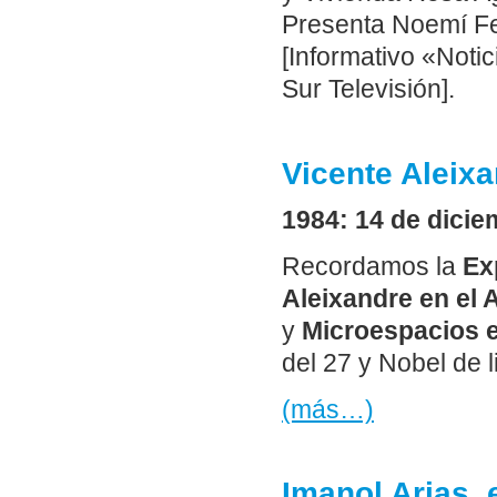
Presenta Noemí Fe
[Informativo «Noti
Sur Televisión].
Vicente Aleixa
1984: 14 de dicie
Recordamos la
Ex
Aleixandre en el 
y
Microespacios 
del 27 y Nobel de l
(más…)
Imanol Arias, 