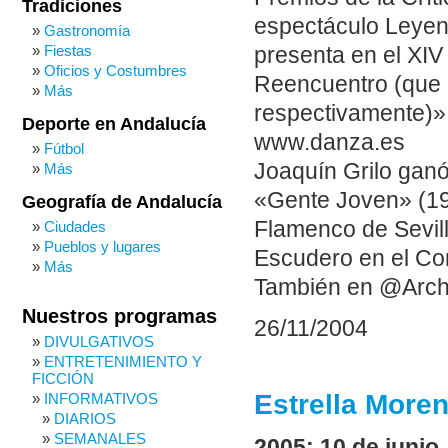
Tradiciones
espectáculo Leyend
Gastronomía
Fiestas
presenta en el XIV 
Oficios y Costumbres
Reencuentro (que r
Más
respectivamente)»
Deporte en Andalucía
www.danza.es
Fútbol
Joaquín Grilo ganó
Más
«Gente Joven» (198
Geografía de Andalucía
Flamenco de Sevill
Ciudades
Pueblos y lugares
Escudero en el Co
Más
También en @Arch
Nuestros programas
26/11/2004
DIVULGATIVOS
ENTRETENIMIENTO Y
FICCIÓN
Estrella Moren
INFORMATIVOS
DIARIOS
SEMANALES
2005: 10 de junio.