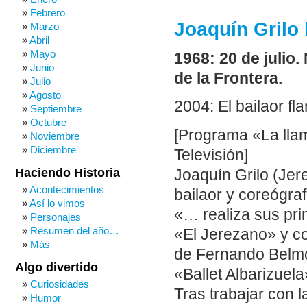
Febrero
Joaquín Grilo 
Marzo
Abril
Mayo
1968: 20 de julio.
Junio
de la Frontera.
Julio
Agosto
2004: El bailaor fl
Septiembre
Octubre
[Programa «La lla
Noviembre
Diciembre
Televisión]
Haciendo Historia
Joaquín Grilo (Jere
Acontecimientos
bailaor y coreógra
Así lo vimos
«… realiza sus pri
Personajes
Resumen del año…
«El Jerezano» y co
Más
de Fernando Belmon
Algo divertido
«Ballet Albarizuela
Curiosidades
Tras trabajar con l
Humor