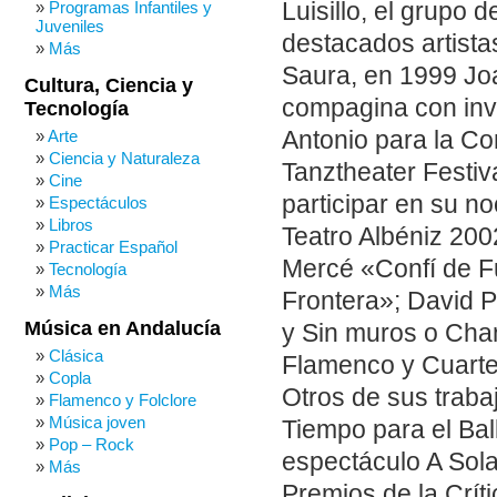
Luisillo, el grupo 
Programas Infantiles y
Juveniles
destacados artist
Más
Saura, en 1999 Jo
Cultura, Ciencia y
compagina con invi
Tecnología
Antonio para la C
Arte
Ciencia y Naturaleza
Tanztheater Festi
Cine
participar en su no
Espectáculos
Libros
Teatro Albéniz 200
Practicar Español
Mercé «Confí de F
Tecnología
Más
Frontera»; David P
Música en Andalucía
y Sin muros o Cha
Clásica
Flamenco y Cuarte
Copla
Otros de sus traba
Flamenco y Folclore
Música joven
Tiempo para el Bal
Pop – Rock
espectáculo A Sola
Más
Premios de la Críti