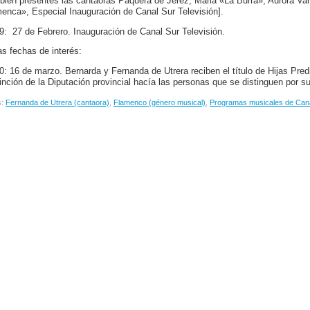
bién presentes las cantaoras Paquera de Jerez, Maria «La Burra», Aurora Va
menca», Especial Inauguración de Canal Sur Televisión].
9: 27 de Febrero. Inauguración de Canal Sur Televisión.
as fechas de interés:
0: 16 de marzo. Bernarda y Fernanda de Utrera reciben el título de Hijas Predi
tinción de la Diputación provincial hacía las personas que se distinguen por s
s:
Fernanda de Utrera (cantaora)
,
Flamenco (género musical)
,
Programas musicales de Can