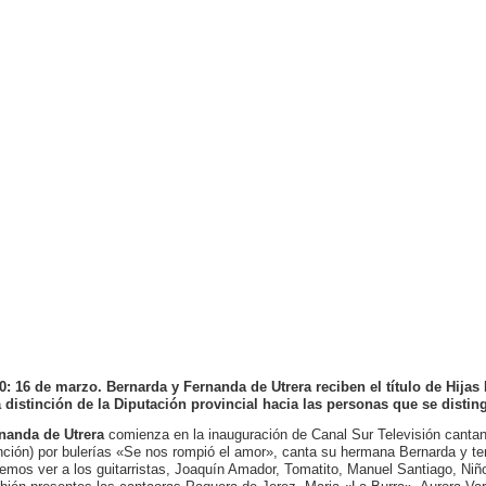
0: 16 de marzo. Bernarda y Fernanda de Utrera reciben el título de Hijas 
 distinción de la Diputación provincial hacia las personas que se distin
nanda de Utrera
comienza en la inauguración de Canal Sur Televisión cantand
nción) por bulerías «Se nos rompió el amor», canta su hermana Bernarda y t
emos ver a los guitarristas, Joaquín Amador, Tomatito, Manuel Santiago, Niñ