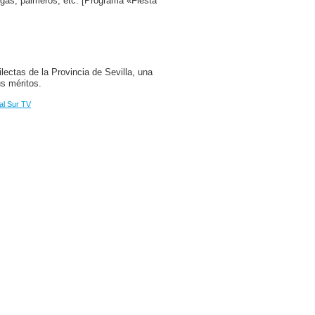
rgas, palmeros, etc. [Programa «Fiesta
lectas de la Provincia de Sevilla, una
us méritos.
al Sur TV