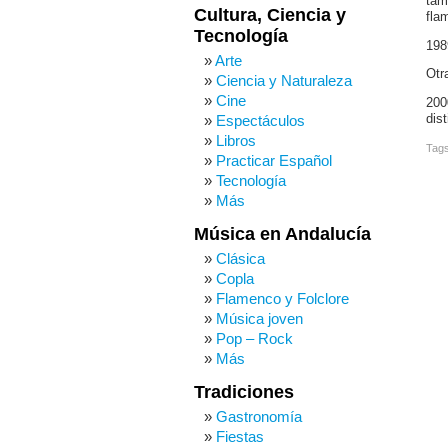
tam
Cultura, Ciencia y
fla
Tecnología
198
Arte
Otr
Ciencia y Naturaleza
Cine
200
dis
Espectáculos
Libros
Tag
Practicar Español
Tecnología
Más
Música en Andalucía
Clásica
Copla
Flamenco y Folclore
Música joven
Pop – Rock
Más
Tradiciones
Gastronomía
Fiestas