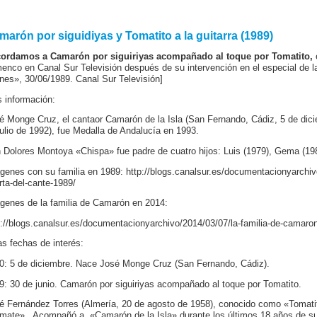
marón por siguidiyas y Tomatito a la guitarra (1989)
ordamos a Camarón por siguiriyas acompañado al toque por Tomatito,
e
menco en Canal Sur Televisión después de su intervención en el especial de l
rnes», 30/06/1989. Canal Sur Televisión]
 información:
é Monge Cruz, el cantaor Camarón de la Isla (San Fernando, Cádiz, 5 de di
julio de 1992), fue Medalla de Andalucía en 1993.
 Dolores Montoya «Chispa» fue padre de cuatro hijos: Luis (1979), Gema (198
genes con su familia en 1989: http://blogs.canalsur.es/documentacionyarchiv
rta-del-cante-1989/
genes de la familia de Camarón en 2014:
p://blogs.canalsur.es/documentacionyarchivo/2014/03/07/la-familia-de-camaro
as fechas de interés:
0: 5 de diciembre. Nace José Monge Cruz (San Fernando, Cádiz).
9: 30 de junio. Camarón por siguiriyas acompañado al toque por Tomatito.
é Fernández Torres (Almería, 20 de agosto de 1958), conocido como «Tomatito
mate». Acompañó a «Camarón de la Isla» durante los últimos 18 años de su