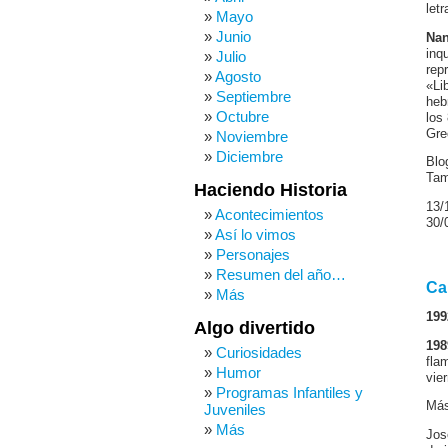
let
Mayo
Junio
Nan
inq
Julio
rep
Agosto
«Li
Septiembre
heb
Octubre
los
Gre
Noviembre
Diciembre
Blo
Tam
Haciendo Historia
13/
Acontecimientos
30/
Así lo vimos
Personajes
Resumen del año…
Ca
Más
199
Algo divertido
198
Curiosidades
fla
Humor
vie
Programas Infantiles y
Más
Juveniles
Más
Jos