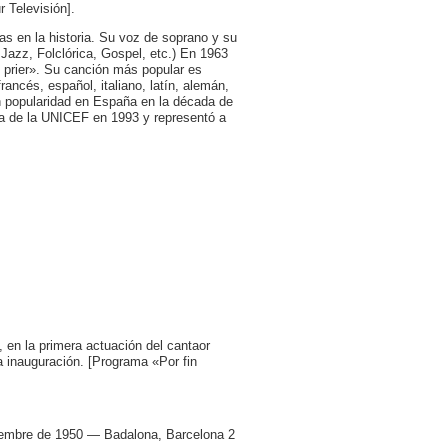
 Televisión].
s en la historia. Su voz de soprano y su
Jazz, Folclórica, Gospel, etc.) En 1963
 prier». Su canción más popular es
rancés, español, italiano, latín, alemán,
an popularidad en España en la década de
ra de la UNICEF en 1993 y representó a
, en la primera actuación del cantaor
a inauguración. [Programa «Por fin
ciembre de 1950 — Badalona, Barcelona 2