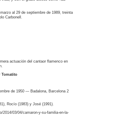
 marzo al 29 de septiembre de 1989, treinta
lo Carbonell.
rimera actuación del cantaor flamenco en
n.
r Tomatito
ciembre de 1950 — Badalona, Barcelona 2
1), Rocío (1983) y José (1991).
o/2014/03/04/camaron-y-su-familia-en-la-