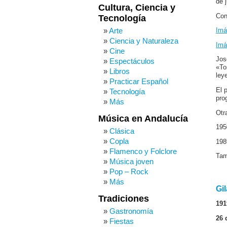
de 
Cultura, Ciencia y
Con
Tecnología
Arte
Imá
Ciencia y Naturaleza
Imá
Cine
Jos
Espectáculos
«To
Libros
ley
Practicar Español
El 
Tecnología
pro
Más
Otr
Música en Andalucía
195
Clásica
Copla
198
Flamenco y Folclore
Ta
Música joven
Pop – Rock
Más
Gi
Tradiciones
191
Gastronomía
26 
Fiestas