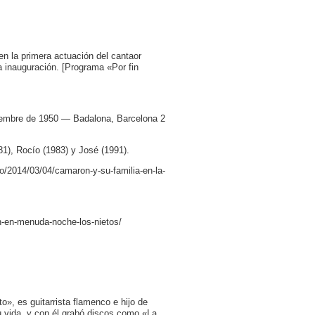
n la primera actuación del cantaor
a inauguración. [Programa «Por fin
ciembre de 1950 — Badalona, Barcelona 2
1), Rocío (1983) y José (1991).
o/2014/03/04/camaron-y-su-familia-en-la-
n-en-menuda-noche-los-nietos/
», es guitarrista flamenco e hijo de
 vida, y con él grabó discos como «La