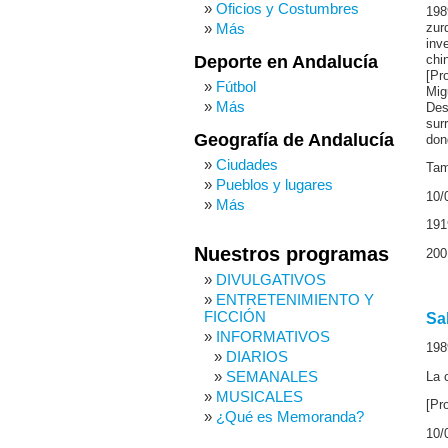
Oficios y Costumbres
198
Más
zur
inv
Deporte en Andalucía
chin
[Pr
Fútbol
Mig
Más
Des
sur
Geografía de Andalucía
don
Ciudades
Tam
Pueblos y lugares
10/
Más
191
Nuestros programas
200
DIVULGATIVOS
ENTRETENIMIENTO Y
FICCIÓN
Sa
INFORMATIVOS
198
DIARIOS
SEMANALES
La 
MUSICALES
[Pr
¿Qué es Memoranda?
10/