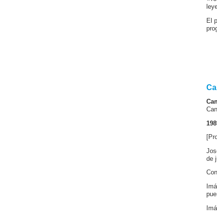
ley
El 
pro
Ca
Cam
Can
198
[Pr
Jos
de 
Con
Imá
pue
Imá