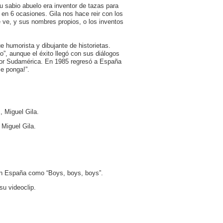
Su sabio abuelo era inventor de tazas para
 en 6 ocasiones. Gila nos hace reir con los
ue ve, y sus nombres propios, o los inventos
ue humorista y dibujante de historietas.
”, aunque el éxito llegó con sus diálogos
s por Sudamérica. En 1985 regresó a España
se ponga!”.
, Miguel Gila.
 Miguel Gila.
en España como “Boys, boys, boys”.
su videoclip.