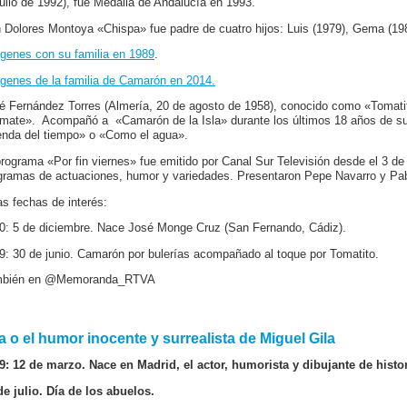
julio de 1992), fue Medalla de Andalucía en 1993.
 Dolores Montoya «Chispa» fue padre de cuatro hijos: Luis (1979), Gema (198
genes con su familia en 1989
.
genes de la familia de Camarón en 2014.
é Fernández Torres (Almería, 20 de agosto de 1958), conocido como «Tomatito
mate». Acompañó a «Camarón de la Isla» durante los últimos 18 años de su
enda del tiempo» o «Como el agua».
programa «Por fin viernes» fue emitido por Canal Sur Televisión desde el 3 de
gramas de actuaciones, humor y variedades. Presentaron Pepe Navarro y Pab
as fechas de interés:
0: 5 de diciembre. Nace José Monge Cruz (San Fernando, Cádiz).
9: 30 de junio. Camarón por bulerías acompañado al toque por Tomatito.
mbién en @Memoranda_RTVA
la o el humor inocente y surrealista de Miguel Gila
9: 12 de marzo. Nace en Madrid, el actor, humorista y dibujante de histor
de julio. Día de los abuelos.