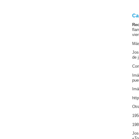
Ca
Rec
fla
vie
Más
Jos
de 
Con
Imá
pue
Imá
htt
Otr
195
198
Jos
«To