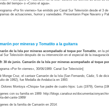
enda del tiempo» o «Como el agua».
programa «Por fin viernes» fue emitido por Canal Sur Televisión desde el 3 de
gramas de actuaciones, humor y variedades. Presentaron Pepe Navarro y Pab
marón por mineras y Tomatito a la guitarra
arón de la Isla por mineras acompañado al toque por Tomatito
, en la p
al Sur Televisión después de su intervención en el especial de la inauguració
9: 30 de junio. Camarón de la Isla por mineras acompañado al toque po
ograma «Por fin viernes», 30/06/1989. Canal Sur Televisión]
é Monge Cruz, el cantaor Camarón de la Isla (San Fernando, Cádiz, 5 de di
julio de 1992), fue Medalla de Andalucía en 1993.
 Dolores Montoya «Chispa» fue padre de cuatro hijos: Luis (1979), Gema (198
genes con su familia en 1989: http://blogs.canalsur.es/documentacionyarchiv
rta-del-cante-1989/
genes de la familia de Camarón en 2014: