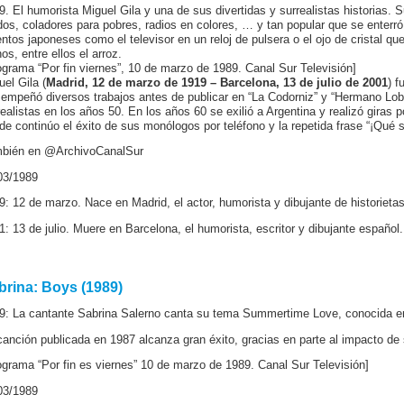
9. El humorista Miguel Gila y una de sus divertidas y surrealistas historias. 
dos, coladores para pobres, radios en colores, … y tan popular que se enterró
entos japoneses como el televisor en un reloj de pulsera o el ojo de cristal q
os, entre ellos el arroz.
ograma “Por fin viernes”, 10 de marzo de 1989. Canal Sur Televisión]
uel Gila (
Madrid, 12 de marzo de 1919 – Barcelona, 13 de julio de 2001
) f
empeñó diversos trabajos antes de publicar en “La Codorniz” y “Hermano Lobo
realistas en los años 50. En los años 60 se exilió a Argentina y realizó gira
de continúo el éxito de sus monólogos por teléfono y la repetida frase “¡Qué 
bién en @ArchivoCanalSur
03/1989
9: 12 de marzo. Nace en Madrid, el actor, humorista y dibujante de historietas
1: 13 de julio. Muere en Barcelona, el humorista, escritor y dibujante español.
brina: Boys (1989)
9: La cantante Sabrina Salerno canta su tema Summertime Love, conocida 
canción publicada en 1987 alcanza gran éxito, gracias en parte al impacto de 
ograma “Por fin es viernes” 10 de marzo de 1989. Canal Sur Televisión]
03/1989