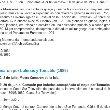
ra de J. M. Purón. [Programa «Por fin viernes», 30 de junio de 1989. Canal Sur
a Mouskouri
es una cantante griega y una de las solistas con mayores venta
uietud musical la llevan a experiencias con diversos géneros musicales (Pop, 
resentó a Luxemburgo en el Festival de la Canción de Eurovisión: «À force de
bertad» («Je chante avec toi Liberté») en 1981. Ha grabado en griego, inglés, f
reo, japonés, etc. Nana se convirtió en una celebridad mundial y alcanzó gr
 80. Mujer comprometida, desaprobó la dictadura militar griega, fue embajado
cia en el Parlamento Europeo en 1994.
g Memoranda: memoranda.canalsur.es
bién en @ArchivoCanalSur
10/1934
06/1989
marón por bulerías y Tomatito (1989)
2: 2 de julio. Muere Camarón de la Isla.
9: 30 de junio. Camarón por bulerías acompañado al toque por Tomatito
menco en Canal Sur Televisión después de su intervención en el especial de l
rnes», 30/06/1989. Canal Sur Televisión]
 información:
é Monge Cruz, el cantaor Camarón de la Isla (San Fernando, Cádiz, 5 de di