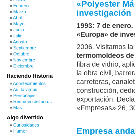
«Polyester Má
Febrero
investigación
Marzo
Abril
Mayo
1993: 7 de enero
Junio
«Europa» de inve
Julio
Agosto
2006.
Visitamos la
Septiembre
Octubre
termomoldeos de
Noviembre
fibra de vidrio, apl
Diciembre
la obra civil, bar
Haciendo Historia
carreteras, canalet
Acontecimientos
Así lo vimos
construcción, dedi
Personajes
exportación. Decl
Resumen del año…
«Empresas» 26, 30
Más
Algo divertido
Curiosidades
Empresa andal
Humor