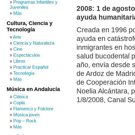
Programas Infantiles y
Juveniles
2008: 1 de agost
Más
ayuda humanitaria
Cultura, Ciencia y
Creada en 1996 po
Tecnología
Arte
ayuda en catástrof
Ciencia y Naturaleza
inmigrantes en hos
Cine
salud bucodental p
Espectáculos
Libros
año, envía desde s
Practicar Español
de Ardoz de Madrid
Tecnología
Más
de Cooperación Int
Música en Andalucía
Noelia Alcántara, 
Clásica
1/8/2008, Canal Sur
Copla
Flamenco y Folclore
Música joven
Pop – Rock
Más