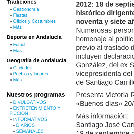
Tradiciones
2012: 18 de septi
Gastronomía
histórico dirigen
Fiestas
noventa y siete a
Oficios y Costumbres
Más
Numerosas persona
Deporte en Andalucía
homenaje al políti
Fútbol
previo al traslado 
Más
incluyen declaraci
Geografía de Andalucía
González, del ex S
Ciudades
vicepresidenta del
Pueblos y lugares
Más
de Santiago Carril
Presenta Victoria 
Nuestros programas
DIVULGATIVOS
«Buenos días» 20/0
ENTRETENIMIENTO Y
FICCIÓN
Más información:
INFORMATIVOS
Santiago José Carr
DIARIOS
SEMANALES
18 de septiembre 