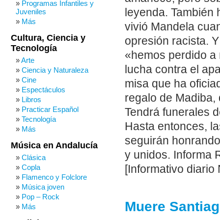
Programas Infantiles y
leyenda. También h
Juveniles
Más
vivió Mandela cuan
Cultura, Ciencia y
opresión racista. Y
Tecnología
«hemos perdido a 
Arte
lucha contra el ap
Ciencia y Naturaleza
Cine
misa que ha oficia
Espectáculos
regalo de Madiba, 
Libros
Practicar Español
Tendrá funerales d
Tecnología
Hasta entonces, la
Más
seguirán honrando
Música en Andalucía
y unidos. Informa 
Clásica
Copla
[Informativo diario
Flamenco y Folclore
Música joven
Pop – Rock
Muere Santiago
Más