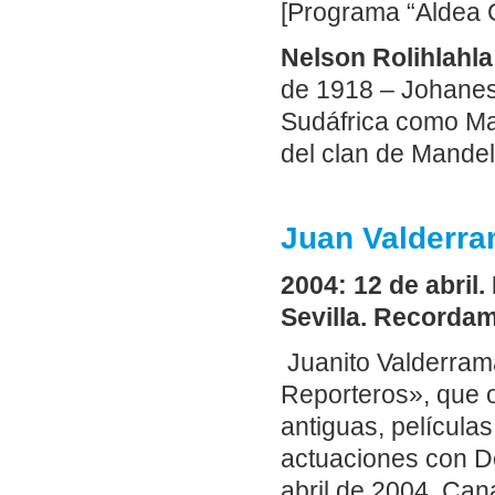
[Programa “Aldea G
Nelson Rolihlahl
de 1918 – Johane
Sudáfrica como Mad
del clan de Mandel
Juan Valderra
2004: 12 de abril
Sevilla. Record
Juanito Valderram
Reporteros», que o
antiguas, películas
actuaciones con Do
abril de 2004, Cana