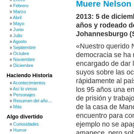
Muere Nelson
Febrero
Marzo
2013: 5 de diciem
Abril
Mayo
años y rodeado d
Junio
Johannesburgo (S
Julio
Agosto
«Nuestro querido 
Septiembre
Octubre
democracia se ha 
Noviembre
encargado de dar l
Diciembre
suyos sobre las o
Haciendo Historia
rápidamente al paí
Acontecimientos
los 95 años una e
Así lo vimos
Personajes
de prisión y traba
Resumen del año…
de la casa de Man
Más
encuentro para com
Algo divertido
ejemplo no se apa
Curiosidades
Humor
amanece, pero sobr