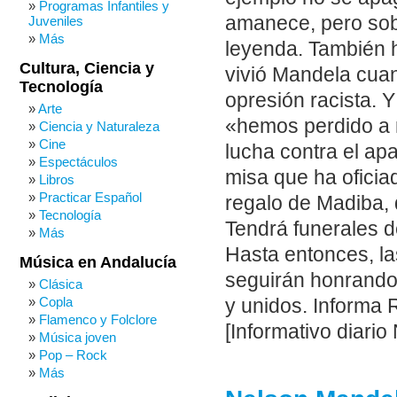
Programas Infantiles y
amanece, pero sobr
Juveniles
Más
leyenda. También h
Cultura, Ciencia y
vivió Mandela cuan
Tecnología
opresión racista. Y
Arte
«hemos perdido a 
Ciencia y Naturaleza
Cine
lucha contra el ap
Espectáculos
misa que ha oficia
Libros
Practicar Español
regalo de Madiba, 
Tecnología
Tendrá funerales d
Más
Hasta entonces, la
Música en Andalucía
seguirán honrando
Clásica
Copla
y unidos. Informa 
Flamenco y Folclore
[Informativo diario
Música joven
Pop – Rock
Más