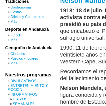
Nelson Mandela
Tradiciones
Gastronomía
1918: 18 de julio
Fiestas
activista contra e
Oficios y Costumbres
Más
presidió su país 
Deporte en Andalucía
que encabezó el Po
Fútbol
sufragio universal.
Más
1990: 11 de febrer
Geografía de Andalucía
Ciudades
veintisiete años en
Pueblos y lugares
Western Cape, Sud
Más
Recordamos el rep
Nuestros programas
del fallecimiento 
DIVULGATIVOS
ENTRETENIMIENTO Y
Nelson Mandela, e
FICCIÓN
figura conocida y
INFORMATIVOS
DIARIOS
hombre de Estado. 
SEMANALES