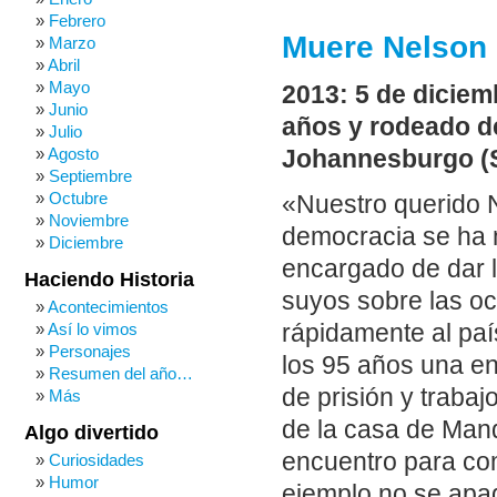
Febrero
Muere Nelson
Marzo
Abril
Mayo
2013: 5 de diciem
Junio
años y rodeado d
Julio
Agosto
Johannesburgo (S
Septiembre
Octubre
«Nuestro querido 
Noviembre
democracia se ha 
Diciembre
encargado de dar l
Haciendo Historia
suyos sobre las o
Acontecimientos
Así lo vimos
rápidamente al paí
Personajes
los 95 años una e
Resumen del año…
de prisión y traba
Más
de la casa de Man
Algo divertido
encuentro para com
Curiosidades
Humor
ejemplo no se apa