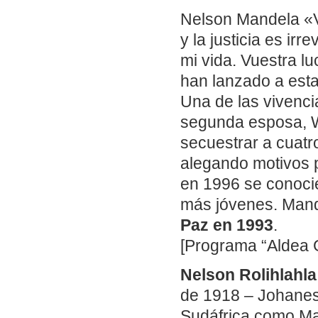
Nelson Mandela «V
y la justicia es ir
mi vida. Vuestra l
han lanzado a esta
Una de las vivenci
segunda esposa, W
secuestrar a cuatr
alegando motivos p
en 1996 se conoci
más jóvenes. Mande
Paz en 1993
.
[Programa “Aldea G
Nelson Rolihlahl
de 1918 – Johane
Sudáfrica como Mad