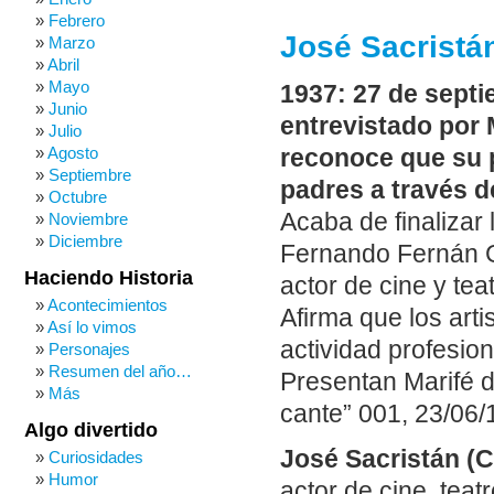
Febrero
José Sacristá
Marzo
Abril
Mayo
1937: 27 de septi
Junio
entrevistado por 
Julio
Agosto
reconoce que su p
Septiembre
padres a través d
Octubre
Acaba de finalizar l
Noviembre
Diciembre
Fernando Fernán G
Haciendo Historia
actor de cine y teat
Acontecimientos
Afirma que los arti
Así lo vimos
actividad profesion
Personajes
Resumen del año…
Presentan Marifé d
Más
cante” 001, 23/06/
Algo divertido
José Sacristán (C
Curiosidades
Humor
actor de cine, teat