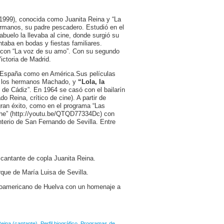
 1999), conocida como Juanita Reina y “La
hermanos, su padre pescadero. Estudió en el
buelo la llevaba al cine, donde surgió su
ntaba en bodas y fiestas familiares.
r con “La voz de su amo”. Con su segundo
ictoria de Madrid.
en España como en América.Sus películas
de los hermanos Machado, y
“Lola, la
 de Cádiz”. En 1964 se casó con el bailarín
o Reina, crítico de cine). A partir de
ran éxito, como en el programa “Las
che” (http://youtu.be/QTQD77334Dc) con
terio de San Fernando de Sevilla. Entre
a cantante de copla Juanita Reina.
rque de María Luisa de Sevilla.
eroamericano de Huelva con un homenaje a
Reina (cantante)
,
Perfil biográfico
,
Programas de