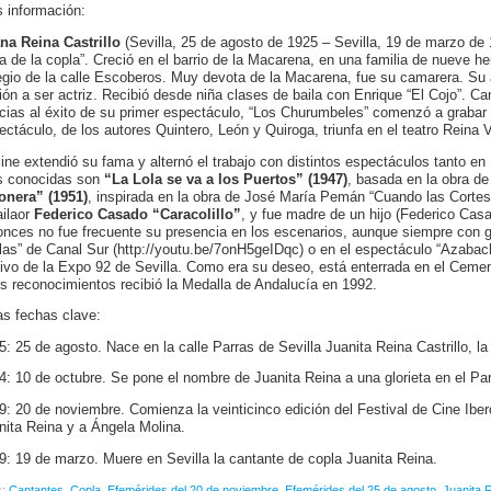
 información:
na Reina Castrillo
(Sevilla, 25 de agosto de 1925 – Sevilla, 19 de marzo de
na de la copla”. Creció en el barrio de la Macarena, en una familia de nueve 
egio de la calle Escoberos. Muy devota de la Macarena, fue su camarera. Su a
ción a ser actriz. Recibió desde niña clases de baila con Enrique “El Cojo”. Ca
cias al éxito de su primer espectáculo, “Los Churumbeles” comenzó a graba
ectáculo, de los autores Quintero, León y Quiroga, triunfa en el teatro Reina V
cine extendió su fama y alternó el trabajo con distintos espectáculos tanto 
 conocidas son
“La Lola se va a los Puertos” (1947)
, basada en la obra 
onera” (1951)
, inspirada en la obra de José María Pemán “Cuando las Cortes
ailaor
Federico Casado “Caracolillo”
, y fue madre de un hijo (Federico Casad
onces no fue frecuente su presencia en los escenarios, aunque siempre con g
las” de Canal Sur (http://youtu.be/7onH5geIDqc) o en el espectáculo “Azaba
ivo de la Expo 92 de Sevilla. Como era su deseo, está enterrada en el Cemen
os reconocimientos recibió la Medalla de Andalucía en 1992.
as fechas clave:
5: 25 de agosto. Nace en la calle Parras de Sevilla Juanita Reina Castrillo, l
4: 10 de octubre. Se pone el nombre de Juanita Reina a una glorieta en el Pa
9: 20 de noviembre. Comienza la veinticinco edición del Festival de Cine Ib
nita Reina y a Ángela Molina.
9: 19 de marzo. Muere en Sevilla la cantante de copla Juanita Reina.
s:
Cantantes
,
Copla
,
Efemérides del 20 de noviembre
,
Efemérides del 25 de agosto
,
Juanita 