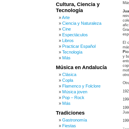
Más
Cultura, Ciencia y
Tecnología
Jua
rei
Arte
col
Ciencia y Naturaleza
afi
Cine
Gra
esp
Espectáculos
Libros
El 
Practicar Español
más
Tecnología
Pic
y b
Más
ent
cop
Música en Andalucía
mot
Clásica
otr
Copla
Otr
Flamenco y Folclore
192
Música joven
Pop – Rock
199
Más
199
Tradiciones
Jua
Gastronomía
199
Fiestas
Tag