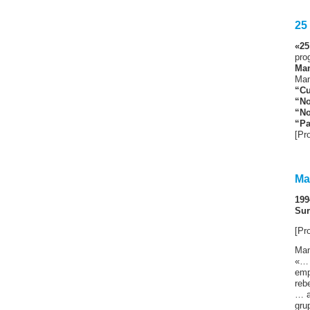
25
«25
pro
Ma
Man
“Cu
“No
“No
“Pa
[Pr
Ma
199
Sur
[Pr
Man
«… 
emp
reb
… a
gru