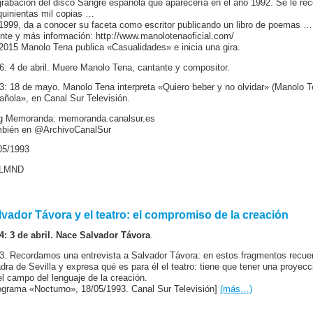
rabación del disco Sangre española que aparecería en el año 1992. Se le 
quinientas mil copias …
1999, da a conocer su faceta como escritor publicando un libro de poemas …
nte y más información: http://www.manolotenaoficial.com/
2015 Manolo Tena publica «Casualidades» e inicia una gira.
6: 4 de abril. Muere Manolo Tena, cantante y compositor.
3: 18 de mayo. Manolo Tena interpreta «Quiero beber y no olvidar» (Manolo 
añola», en Canal Sur Televisión.
g Memoranda: memoranda.canalsur.es
bién en @ArchivoCanalSur
05/1993
 LMND
lvador Távora y el teatro: el compromiso de la creación
4: 3 de abril. Nace Salvador Távora
.
3. Recordamos una entrevista a Salvador Távora: en estos fragmentos recuerd
dra de Sevilla y expresa qué es para él el teatro: tiene que tener una proyec
el campo del lenguaje de la creación.
ograma «Nocturno», 18/05/1993. Canal Sur Televisión]
(más…)