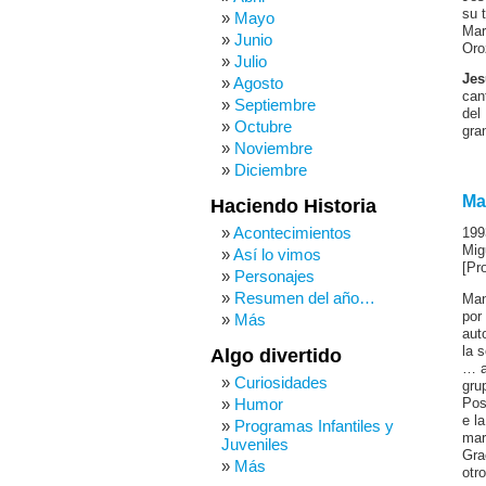
su 
Mayo
Mar
Junio
Oro
Julio
Jes
Agosto
can
Septiembre
del
Octubre
gra
Noviembre
Diciembre
Ma
Haciendo Historia
Acontecimientos
199
Mig
Así lo vimos
[Pr
Personajes
Resumen del año…
Man
por
Más
aut
la 
Algo divertido
… a
Curiosidades
gru
Humor
Pos
e l
Programas Infantiles y
mar
Juveniles
Gra
Más
otr