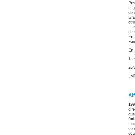
Pos
el 
don
Gra
otr
… g
de 
En 
Fue
En 
Tam
26/
LM
Al
199
dir
gue
úni
rec
con
ocu