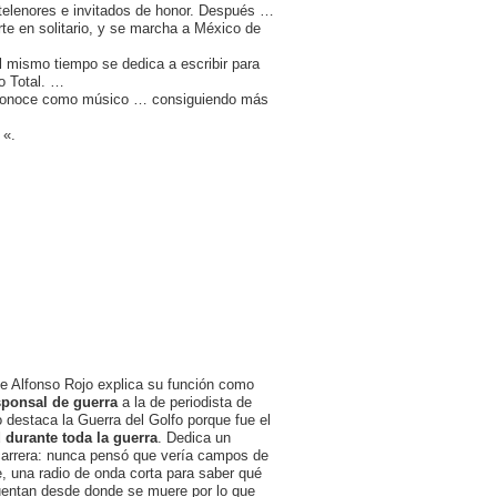
 telenores e invitados de honor. Después …
rte en solitario, y se marcha a México de
 mismo tiempo se dedica a escribir para
o Total. …
reconoce como músico … consiguiendo más
 «.
 Alfonso Rojo explica su función como
sponsal de guerra
a la de periodista de
 destaca la Guerra del Golfo porque fue el
 durante toda la guerra
. Dedica un
carrera: nunca pensó que vería campos de
, una radio de onda corta para saber qué
cuentan desde donde se muere por lo que