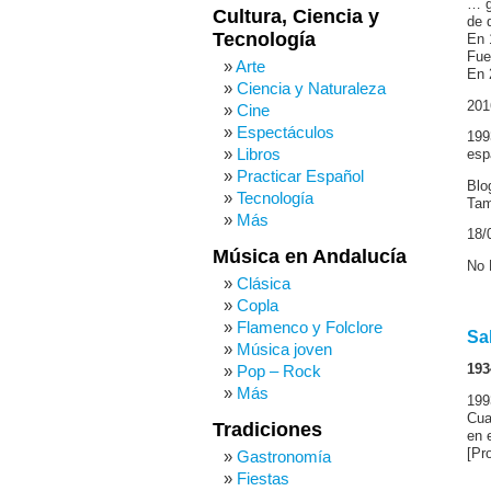
… g
Cultura, Ciencia y
de 
Tecnología
En 
Fue
Arte
En 
Ciencia y Naturaleza
201
Cine
Espectáculos
199
Libros
esp
Practicar Español
Blo
Tecnología
Tam
Más
18/
Música en Andalucía
No
Clásica
Copla
Flamenco y Folclore
Sa
Música joven
Pop – Rock
193
Más
199
Cua
Tradiciones
en 
[Pr
Gastronomía
Fiestas