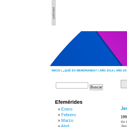
INICIO |
¿QUÉ ES MEMORANDA? |
AÑO 2014 |
AÑO 20
Efemérides
Je
Enero
Febrero
199
Marzo
su ú
Abril
Jes