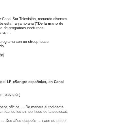
 Canal Sur Televisión, recuerda diversos
 esta franja horaria (
“De la mano de
os de programas nocturnos:
arra, …
programa con un streep tease.
do.
ón]
 del LP «Sangre española», en Canal
 Televisión]
rosos oficios … De manera autodidacta
ticando los sin sentidos de la sociedad,
te … Dos años después … nace su primer