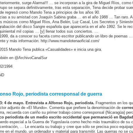
teriormente, surge Alarma!!! … se incorporan a la gira de Miguel Ríos, como
grupo se separa definitivamente, tras esta separación, Tena decide probar sue
de regresó como Manolo Tena a principios de los años 90.
cias a su amistad con Joaquín Sabina graba … en el año 1988 … Tan raro. Al
os músicos como Miguel Ríos, Ana Belén, Luz Casal, Los Secretos y Siniestr
rabación del disco Sangre española que aparecería en el año 1992. Se le 
quiniental mil copias … [y] llenar todos sus conciertos. …
1999, da a conocer su faceta como escritor publicando un libro de poemas …
nte y más información: http://www.manolotenaoficial.com/
2015 Manolo Tena publica «Casualidades» e inicia una gira.
bién en @ArchivoCanalSur
02/1994
ND
fonso Rojo, periodista corresponsal de guerra
3: 4 de mayo. Entrevista a Alfonso Rojo, periodista.
Fragmentos en los que
ector adjunto de «El Mundo». Comenta que prefiere la denominación de
corre
rra, recuerda con cariño su primer trabajo como corresponsal (Nicaragüa) pero
co periodista de un medio escrito occidental que permaneció en Bagdad
uerdo especial a la Guerra de Yugoslavia como hecho más traumático de su 
centración, … Le encanta su trabajo y cree que sólo se precisa poco equipaje
rre en el mundo, un ordenador y material para transmitir. Las guerras no se 