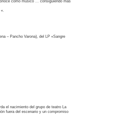
reconoce como músico … consiguiendo más
 «.
Tena – Pancho Varona), del LP «Sangre
a el nacimiento del grupo de teatro La
ción fuera del escenario y un compromiso