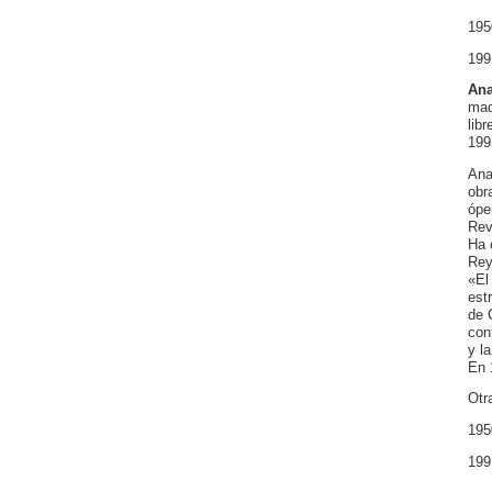
195
199
Ana
mad
lib
199
Ana
obr
ópe
Rev
Ha 
Rey
«El
est
de 
con
y l
En 
Otr
195
199