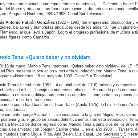
trayectoria profesional como representante de artistas, … Defiende a Isabel 
ía del Monte y otras artistas (por su actuación el día anterior cantando sevi
zco [Programa Nocturno, 28/04/1993, Canal Sur Televisión].
ús Antonio Pulpón González
(1922 – 1993) fue empresario, descubridor y re
taores, bailaores y humoristas andaluces desde los años 40. Fue un pionero e
 Flamenco, al que llevó a Japón. Logró el progreso profesional de muchos arti
ndes figuras como Camarón.
nolo Tena: «Quiero beber y no olvidar»
3: 18 de mayo. Manolo Tena interpreta «Quiero beber y no olvidar», del LP «
uel Ríos presenta la actuación y recuerda su relación con Manolo Tena, a qui
ograma «Nocturno», 18 de mayo de 1993. Canal Sur Televisión]
olo Tena (diciembre de 1951 – 4 de abril abril de 2016) músico y compositor
 el rock and roll …. Trabajó en numerosos oficios … Ahorrando pudo comprar
odidacta empieza a dibujar sus primeros acordes … componía sus propias can
sociedad, rebelde y transgresor. …
parece como hard bass en el disco Babel (Ariola 1975) de Luis Eduardo Au
po, Cucharada.
teriormente, surge Alarma!!! … se incorporan a la gira de Miguel Ríos, como 
a posterior gira, el grupo se separa definitivamente, tras esta separación, Tena
cha a México de donde regresó como Manolo Tena a principios de los años 9
cias a su amistad con Joaquín Sabina graba … en el año 1988 … Tan raro. Al
os músicos como Miguel Ríos, Ana Belén, Luz Casal, Los Secretos y Siniestr