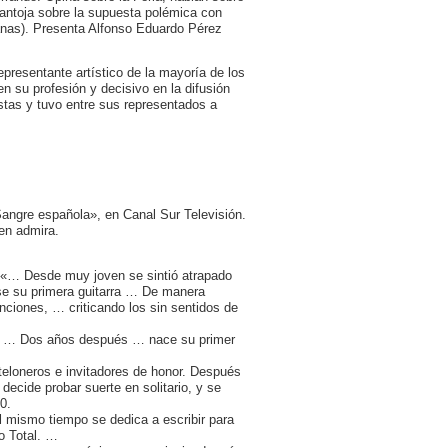
Pantoja sobre la supuesta polémica con
llanas). Presenta Alfonso Eduardo Pérez
presentante artístico de la mayoría de los
n su profesión y decisivo en la difusión
stas y tuvo entre sus representados a
Sangre española», en Canal Sur Televisión.
en admira.
. «… Desde muy joven se sintió atrapado
se su primera guitarra … De manera
ciones, … criticando los sin sentidos de
te … Dos años después … nace su primer
teloneros e invitadores de honor. Después
 decide probar suerte en solitario, y se
0.
 mismo tiempo se dedica a escribir para
o Total. …