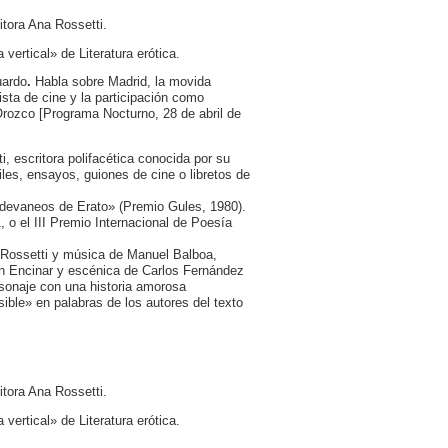
tora Ana Rossetti.
vertical» de Literatura erótica.
uardo
.
Habla sobre Madrid, la movida
ista de cine y la participación como
Orozco [Programa Nocturno, 28 de abril de
i, escritora polifacética conocida por su
iles, ensayos, guiones de cine o libretos de
s devaneos de Erato» (Premio Gules, 1980).
 o el III Premio Internacional de Poesía
 Rossetti y música de Manuel Balboa,
ón Encinar y escénica de Carlos Fernández
rsonaje con una historia amorosa
ble» en palabras de los autores del texto
tora Ana Rossetti.
vertical» de Literatura erótica.