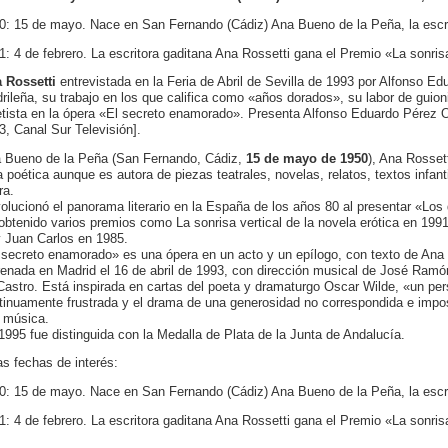
0: 15 de mayo. Nace en San Fernando (Cádiz) Ana Bueno de la Peña, la escri
1: 4 de febrero. La escritora gaditana Ana Rossetti gana el Premio «La sonrisa 
 Rossetti
entrevistada en la Feria de Abril de Sevilla de 1993 por Alfonso Ed
rileña, su trabajo en los que califica como «años dorados», su labor de guion
retista en la ópera «El secreto enamorado». Presenta Alfonso Eduardo Pérez 
3, Canal Sur Televisión].
 Bueno de la Peña (San Fernando, Cádiz,
15 de mayo de 1950
), Ana Rossett
a poética aunque es autora de piezas teatrales, novelas, relatos, textos infant
ra.
olucionó el panorama literario en la España de los años 80 al presentar «Lo
obtenido varios premios como La sonrisa vertical de la novela erótica en 1991,
 Juan Carlos en 1985.
 secreto enamorado» es una ópera en un acto y un epílogo, con texto de Ana
renada en Madrid el 16 de abril de 1993, con dirección musical de José Ram
Castro. Está inspirada en cartas del poeta y dramaturgo Oscar Wilde, «un pe
tinuamente frustrada y el drama de una generosidad no correspondida e imposi
a música.
1995 fue distinguida con la Medalla de Plata de la Junta de Andalucía.
as fechas de interés:
0: 15 de mayo. Nace en San Fernando (Cádiz) Ana Bueno de la Peña, la escri
1: 4 de febrero. La escritora gaditana Ana Rossetti gana el Premio «La sonrisa 