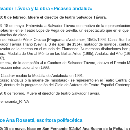
lvador Távora y la obra «Picasso andaluz»
9: 8 de febrero. Muere el director de teatro Salvador Távora.
3: 18 de mayo. Entrevista a Salvador Távora con motivo de la representació
otauro»
en el Teatro Lope de Vega de Sevilla, un espectáculo que en el que 
obacias de circo.
onso Eduardo Pérez Orozco [Programa «Nocturno», 18/05/1993. Canal Sur Tel
vador Távora Triano (Sevilla,
3 de abril de 1934)
, matador de novillos, cantaor
ovador de la escena en el mundo del Flamenco. Numerosas distinciones han pr
ora: Medalla de Oro al Mérito en las Bellas Artes (1985), Andaluz del Año (1993
97).
rmen», de la compañía «La Cuadra» de Salvador Távora, obtuvo el Premio M
yección internacional en 1998.
 Cuadra» recibió la Medalla de Andalucía en 1991.
casso andaluz o la muerte del minotauro» se representó en el Teatro Central 
2, dentro de la programación del Ciclo de Autores de Teatro Español Conte
9: 8 de febrero. Muere el director de teatro Salvador Távora.
emoranda_RTVA
ce Ana Rossetti, escritora polifacética
0: 15 de mayo. Nace en San Fernando (Cádiz) Ana Bueno de la Peña, la e