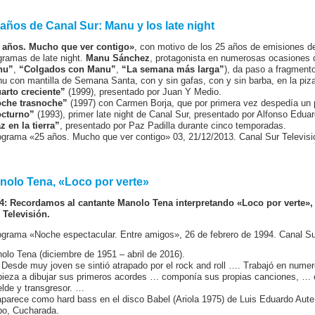
 años de Canal Sur: Manu y los late night
 años. Mucho que ver contigo»
, con motivo de los 25 años de emisiones de
gramas de late night.
Manu Sánchez
, protagonista en numerosas ocasiones de
nu”
,
“Colgados con Manu”
,
“La semana más larga”
), da paso a fragment
u con mantilla de Semana Santa, con y sin gafas, con y sin barba, en la piz
arto creciente”
(1999), presentado por Juan Y Medio.
che trasnoche”
(1997) con Carmen Borja, que por primera vez despedía un 
cturno”
(1993), primer late night de Canal Sur, presentado por Alfonso Eduar
z en la tierra”
, presentado por Paz Padilla durante cinco temporadas.
ograma «25 años. Mucho que ver contigo» 03, 21/12/2013. Canal Sur Televisi
nolo Tena, «Loco por verte»
4: Recordamos al cantante Manolo Tena interpretando «Loco por verte»,
 Televisión.
ograma «Noche espectacular. Entre amigos», 26 de febrero de 1994. Canal Sur
olo Tena (diciembre de 1951 – abril de 2016).
Desde muy joven se sintió atrapado por el rock and roll …. Trabajó en nume
ieza a dibujar sus primeros acordes … componía sus propias canciones, … cri
elde y transgresor. …
parece como hard bass en el disco Babel (Ariola 1975) de Luis Eduardo Au
po, Cucharada.