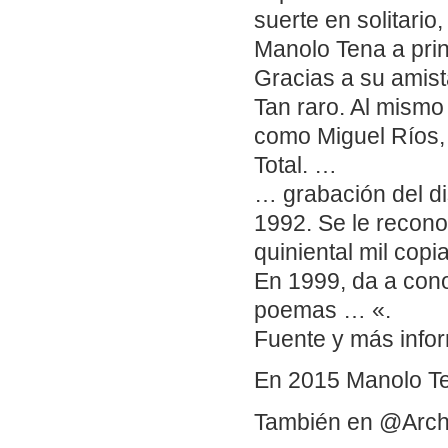
suerte en solitari
Manolo Tena a prin
Gracias a su amis
Tan raro. Al mismo
como Miguel Ríos, 
Total. …
… grabación del d
1992. Se le reco
quiniental mil copi
En 1999, da a cono
poemas … «.
Fuente y más infor
En 2015 Manolo Ten
También en @Arch