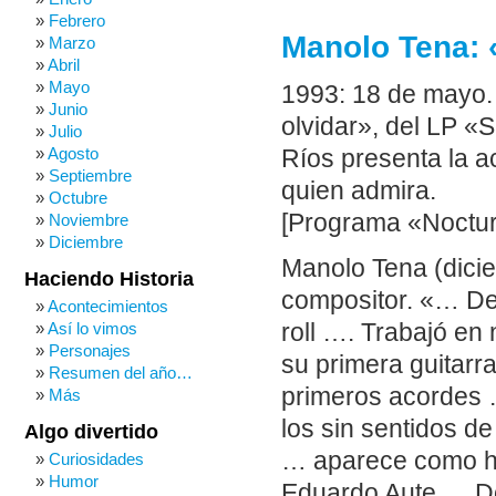
Febrero
Manolo Tena: 
Marzo
Abril
Mayo
1993: 18 de mayo.
Junio
olvidar», del LP «
Julio
Agosto
Ríos presenta la a
Septiembre
quien admira.
Octubre
[Programa «Noctur
Noviembre
Diciembre
Manolo Tena (dicie
Haciendo Historia
compositor. «… Des
Acontecimientos
Así lo vimos
roll …. Trabajó e
Personajes
su primera guitar
Resumen del año…
primeros acordes 
Más
los sin sentidos de
Algo divertido
… aparece como har
Curiosidades
Humor
Eduardo Aute … D