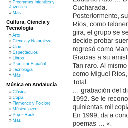
Programas Infantiles y
Cucharada.
Juveniles
Más
Posteriormente, su
Cultura, Ciencia y
Ríos, como teloner
Tecnología
gira, el grupo se s
Arte
decide probar suer
Ciencia y Naturaleza
Cine
regresó como Manol
Espectáculos
Gracias a su amis
Libros
Practicar Español
Tan raro. Al mismo
Tecnología
como Miguel Ríos, 
Más
Total. …
Música en Andalucía
… grabación del d
Clásica
Copla
1992. Se le reco
Flamenco y Folclore
quinientas mil cop
Música joven
En 1999, da a cono
Pop – Rock
Más
poemas … «.