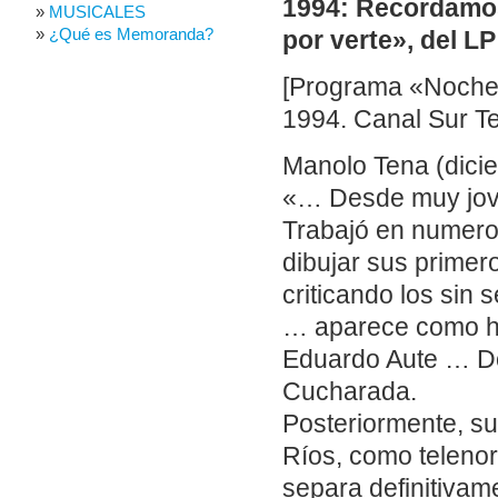
1994: Recordamos
MUSICALES
¿Qué es Memoranda?
por verte», del L
[Programa «Noche 
1994. Canal Sur Te
Manolo Tena (dicie
«… Desde muy joven
Trabajó en numero
dibujar sus prime
criticando los sin 
… aparece como har
Eduardo Aute … D
Cucharada.
Posteriormente, su
Ríos, como telenor
separa definitivam