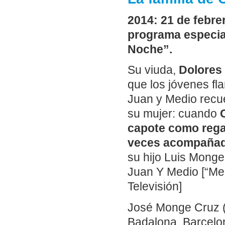
2014: 21 de febrer
programa especia
Noche”.
Su viuda,
Dolores
que los jóvenes fl
Juan y Medio rec
su mujer: cuando
C
capote como rega
veces acompañad
su hijo Luis Monge
Juan Y Medio [“Me
Televisión]
José Monge Cruz (
Badalona, Barcelon