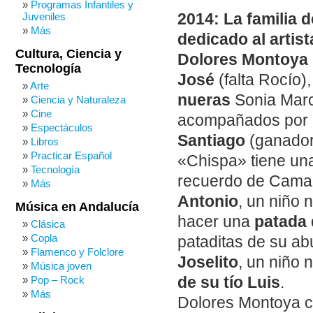
Programas Infantiles y
Juveniles
2014: La familia 
Más
dedicado al arti
Cultura, Ciencia y
Dolores Montoya 
Tecnología
José
(falta Rocío)
Arte
nueras
Sonia Marc
Ciencia y Naturaleza
Cine
acompañados por
Espectáculos
Santiago
(ganador 
Libros
Practicar Español
«Chispa» tiene un
Tecnología
recuerdo de Cama
Más
Antonio
, un niño
Música en Andalucía
hacer una
patada 
Clásica
Copla
pataditas de su a
Flamenco y Folclore
Joselito
, un niño
Música joven
Pop – Rock
de su tío Luis
.
Más
Dolores Montoya c