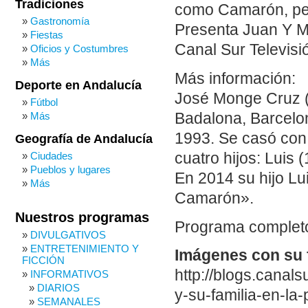
Tradiciones
como Camarón, per
Gastronomía
Presenta Juan Y M
Fiestas
Canal Sur Televisió
Oficios y Costumbres
Más
Más información:
Deporte en Andalucía
José Monge Cruz (
Fútbol
Badalona, Barcelon
Más
1993. Se casó con 
Geografía de Andalucía
cuatro hijos: Luis
Ciudades
Pueblos y lugares
En 2014 su hijo Lu
Más
Camarón».
Nuestros programas
Programa completo
DIVULGATIVOS
ENTRETENIMIENTO Y
Imágenes con su f
FICCIÓN
http://blogs.cana
INFORMATIVOS
DIARIOS
y-su-familia-en-la
SEMANALES