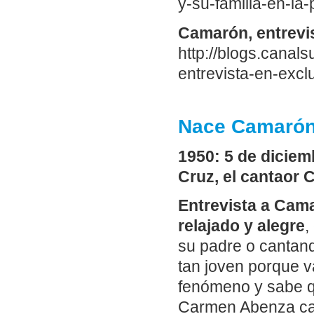
y-su-familia-en-la
Camarón, entrevis
http://blogs.cana
entrevista-en-excl
Nace Camarón,
1950: 5 de dicie
Cruz, el cantaor C
Entrevista a Cam
relajado y alegre
,
su padre o cantan
tan joven porque v
fenómeno y sabe q
Carmen Abenza cal