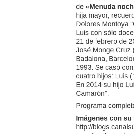
de
«Menuda noc
hija mayor, recuer
Dolores Montoya “
Luis con sólo doc
21 de febrero de 2
José Monge Cruz (
Badalona, Barcelon
1993. Se casó con 
cuatro hijos: Luis
En 2014 su hijo Lu
Camarón”.
Programa completo
Imágenes con su f
http://blogs.cana