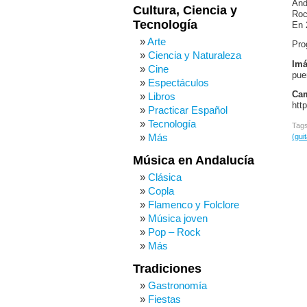
And
Cultura, Ciencia y
Roc
Tecnología
En 
Arte
Pro
Ciencia y Naturaleza
Imá
Cine
pue
Espectáculos
Cam
Libros
htt
Practicar Español
Tecnología
Tag
Más
(guit
Música en Andalucía
Clásica
Copla
Flamenco y Folclore
Música joven
Pop – Rock
Más
Tradiciones
Gastronomía
Fiestas