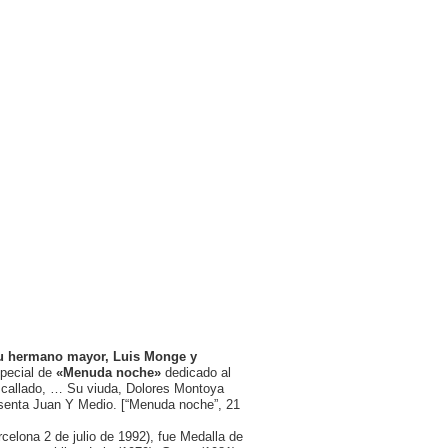
su hermano mayor, Luis Monge y
pecial de
«Menuda noche»
dedicado al
 callado, … Su viuda, Dolores Montoya
esenta Juan Y Medio. [“Menuda noche”, 21
elona 2 de julio de 1992), fue Medalla de