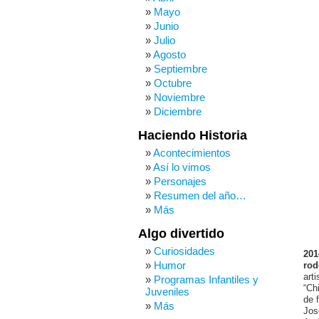
Mayo
Junio
Julio
Agosto
Septiembre
Octubre
Noviembre
Diciembre
Haciendo Historia
Acontecimientos
Así lo vimos
Personajes
Resumen del año…
Más
Algo divertido
Curiosidades
201
Humor
rod
art
Programas Infantiles y
“Ch
Juveniles
de 
Más
Jos