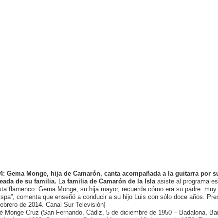
4: Gema Monge, hija de Camarón, canta acompañada a la guitarra por 
eada de su familia.
La
familia de Camarón de la Isla
asiste al programa es
ista flamenco. Gema Monge, su hija mayor, recuerda cómo era su padre: muy
ispa”, comenta que enseñó a conducir a su hijo Luis con sólo doce años. Pr
febrero de 2014. Canal Sur Televisión]
é Monge Cruz (San Fernando, Cádiz, 5 de diciembre de 1950 – Badalona, Barc