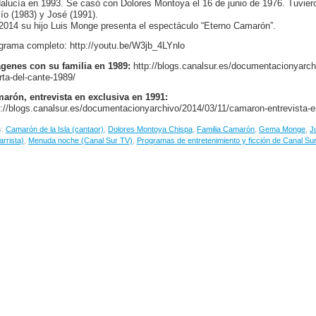
alucía en 1993. Se casó con Dolores Montoya el 16 de junio de 1976. Tuviero
ío (1983) y José (1991).
2014 su hijo Luis Monge presenta el espectáculo “Eterno Camarón”.
grama completo: http://youtu.be/W3jb_4LYnlo
genes con su familia en 1989:
http://blogs.canalsur.es/documentacionyarch
rta-del-cante-1989/
arón, entrevista en exclusiva en 1991:
p://blogs.canalsur.es/documentacionyarchivo/2014/03/11/camaron-entrevista-e
s:
Camarón de la Isla (cantaor)
,
Dolores Montoya Chispa
,
Familia Camarón
,
Gema Monge
,
J
arrista)
,
Menuda noche (Canal Sur TV)
,
Programas de entretenimiento y ficción de Canal Su