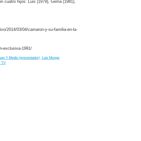
n cuatro hijos: Luis (1979), Gema (1981),
ivo/2014/03/04/camaron-y-su-familia-en-la-
n-exclusiva-1991/
uan Y Medio (presentador)
,
Luis Monge
r TV