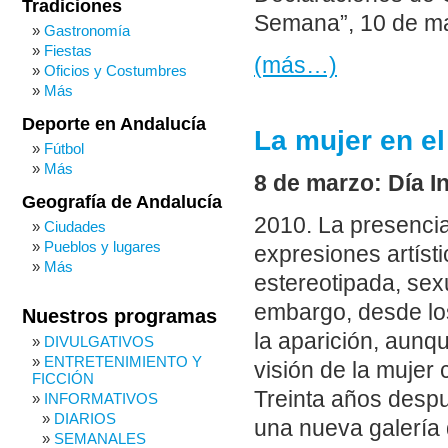
Tradiciones
Semana”, 10 de mar
Gastronomía
Fiestas
(más…)
Oficios y Costumbres
Más
Deporte en Andalucía
La mujer en e
Fútbol
Más
8 de marzo: Día In
Geografía de Andalucía
2010. La presencia
Ciudades
Pueblos y lugares
expresiones artíst
Más
estereotipada, sex
embargo, desde lo
Nuestros programas
la aparición, aunq
DIVULGATIVOS
ENTRETENIMIENTO Y
visión de la mujer
FICCIÓN
Treinta años despu
INFORMATIVOS
DIARIOS
una nueva galería 
SEMANALES