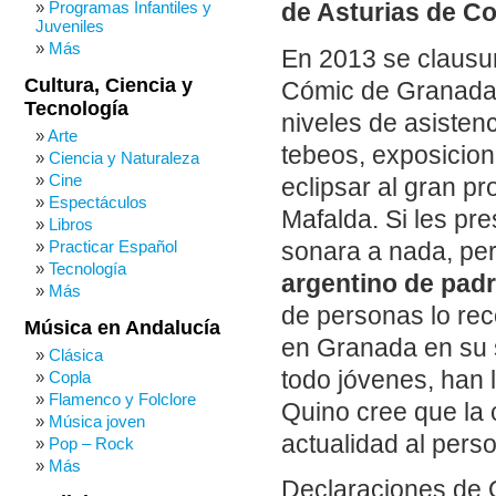
Programas Infantiles y
de Asturias de C
Juveniles
Más
En 2013 se clausura
Cultura, Ciencia y
Cómic de Granada,
Tecnología
niveles de asisten
Arte
tebeos, exposicion
Ciencia y Naturaleza
Cine
eclipsar al gran pr
Espectáculos
Mafalda. Si les pr
Libros
Practicar Español
sonara a nada, pe
Tecnología
argentino de pad
Más
de personas lo rec
Música en Andalucía
en Granada en su 
Clásica
todo jóvenes, han l
Copla
Flamenco y Folclore
Quino cree que la 
Música joven
actualidad al pers
Pop – Rock
Más
Declaraciones de Q