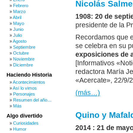
Nicolás Salme
Febrero
Marzo
1908: 20 de sept
Abril
Mayo
presidente de la P
Junio
Julio
Recordamos que en
Agosto
se celebra en su p
Septiembre
Octubre
exposiciones de 
Noviembre
[Informativos «Noti
Diciembre
redactora María Je
Haciendo Historia
«Acercate», 22/9/2
Acontecimientos
Así lo vimos
(más…)
Personajes
Resumen del año…
Más
Quino y Mafal
Algo divertido
Curiosidades
2014 : 21 de mayo
Humor