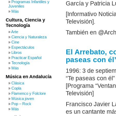
Programas Infantiles y
García y Patricia 
Juveniles
Más
[Informativo Notic
Cultura, Ciencia y
Televisión].
Tecnología
También en @Arch
Arte
Ciencia y Naturaleza
Cine
Espectáculos
El Arrebato, c
Libros
Practicar Español
paseas con él
Tecnología
Más
1996: 3 de septiem
Música en Andalucía
“Te paseas con él
Clásica
[Programa “Ventana
Copla
Televisión]
Flamenco y Folclore
Música joven
Francisco Javier L
Pop – Rock
Más
es un cantante más