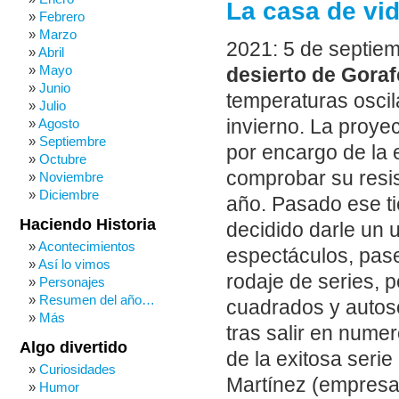
La casa de vid
Febrero
Marzo
2021: 5 de septie
Abril
Mayo
desierto de Goraf
Junio
temperaturas oscil
Julio
invierno. La proye
Agosto
Septiembre
por encargo de la 
Octubre
comprobar su resis
Noviembre
Diciembre
año. Pasado ese t
Haciendo Historia
decidido darle un u
Acontecimientos
espectáculos, pase
Así lo vimos
rodaje de series, p
Personajes
Resumen del año…
cuadrados y autos
Más
tras salir en nume
Algo divertido
de la exitosa serie
Curiosidades
Martínez (empresar
Humor