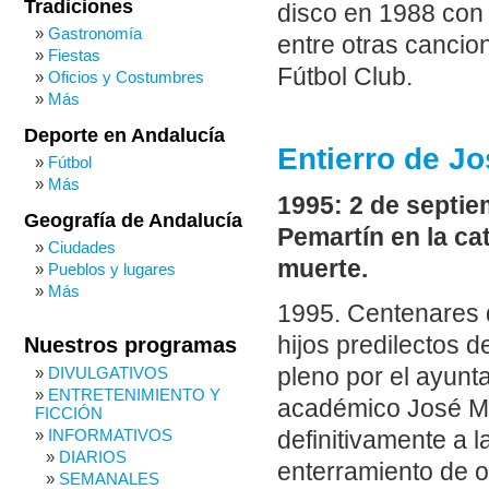
Tradiciones
disco en 1988 con 
Gastronomía
entre otras cancion
Fiestas
Fútbol Club.
Oficios y Costumbres
Más
Deporte en Andalucía
Entierro de Jo
Fútbol
Más
1995: 2 de septi
Geografía de Andalucía
Pemartín en la ca
Ciudades
muerte.
Pueblos y lugares
Más
1995. Centenares d
hijos predilectos d
Nuestros programas
DIVULGATIVOS
pleno por el ayunt
ENTRETENIMIENTO Y
académico José Ma
FICCIÓN
INFORMATIVOS
definitivamente a la
DIARIOS
enterramiento de o
SEMANALES