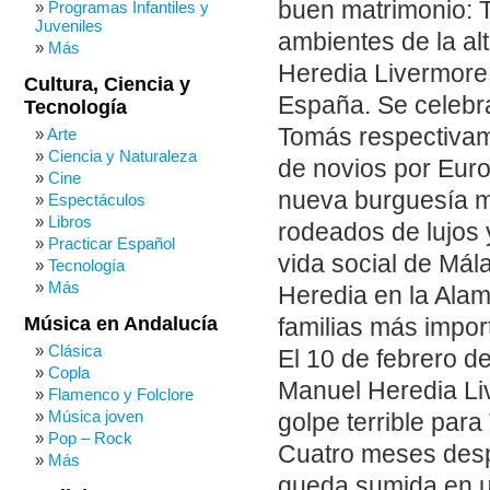
buen matrimonio: T
Programas Infantiles y
Juveniles
ambientes de la a
Más
Heredia Livermore 
Cultura, Ciencia y
España. Se celebra
Tecnología
Tomás respectivam
Arte
Ciencia y Naturaleza
de novios por Euro
Cine
nueva burguesía m
Espectáculos
Libros
rodeados de lujos 
Practicar Español
vida social de Mála
Tecnología
Más
Heredia en la Alam
Música en Andalucía
familias más impor
Clásica
El 10 de febrero d
Copla
Manuel Heredia Li
Flamenco y Folclore
Música joven
golpe terrible para
Pop – Rock
Cuatro meses desp
Más
queda sumida en un