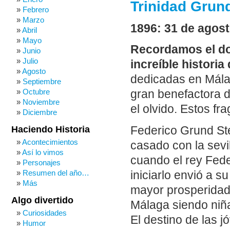
Trinidad Grun
Febrero
Marzo
1896: 31 de agost
Abril
Mayo
Recordamos el do
Junio
Julio
increíble historia
Agosto
dedicadas en Málag
Septiembre
Octubre
gran benefactora de
Noviembre
el olvido. Estos f
Diciembre
Federico Grund Stei
Haciendo Historia
Acontecimientos
casado con la sevi
Así lo vimos
cuando el rey Feder
Personajes
Resumen del año…
iniciarlo envió a 
Más
mayor prosperidad 
Algo divertido
Málaga siendo niñ
Curiosidades
El destino de las 
Humor