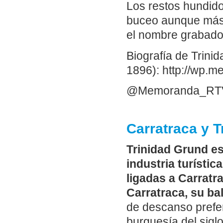
Los restos hundido
buceo aunque más 
el nombre grabado 
Biografía de Trini
1896): http://wp.
@Memoranda_RT
Carratraca y T
Trinidad Grund e
industria turístic
ligadas a Carratr
Carratraca, su bal
de descanso prefer
burguesía del siglo