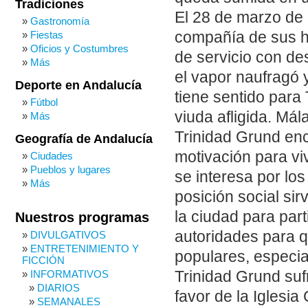
Tradiciones
El 28 de marzo de
Gastronomía
compañía de sus hi
Fiestas
Oficios y Costumbres
de servicio con des
Más
el vapor naufragó 
Deporte en Andalucía
tiene sentido para 
Fútbol
viuda afligida. Mál
Más
Trinidad Grund enc
Geografía de Andalucía
motivación para vi
Ciudades
Pueblos y lugares
se interesa por los
Más
posición social si
la ciudad para part
Nuestros programas
autoridades para q
DIVULGATIVOS
ENTRETENIMIENTO Y
populares, especi
FICCIÓN
Trinidad Grund sufr
INFORMATIVOS
DIARIOS
favor de la Iglesia
SEMANALES