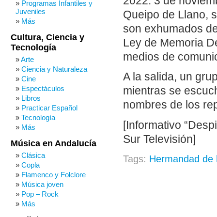
2022: 3 de noviemb
Programas Infantiles y
Juveniles
Queipo de Llano, s
Más
son exhumados de 
Cultura, Ciencia y
Ley de Memoria De
Tecnología
medios de comunic
Arte
Ciencia y Naturaleza
A la salida, un gr
Cine
Espectáculos
mientras se escuc
Libros
nombres de los rep
Practicar Español
Tecnología
[Informativo “Desp
Más
Sur Televisión]
Música en Andalucía
Clásica
Tags:
Hermandad de 
Copla
Flamenco y Folclore
Música joven
Pop – Rock
Más