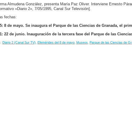
orma Almudena González, presenta María Paz Oliver. Interviene Ernesto Páram
formativo «Diario 2», 7/05/1995, Canal Sur Televisión].
as fechas:
5: 8 de mayo. Se inaugura el Parque de las Ciencias de Granada, el pri
1: 22 de junio. Inauguración de la tercera fase del Parque de las Cienci
s:
Diario 2 (Canal Sur TV)
,
Efemérides del 8 de mayo
,
Museos
,
Parque de las Ciencias de G