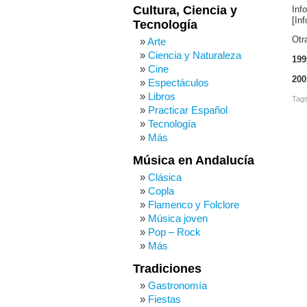
Cultura, Ciencia y
Inf
[In
Tecnología
Otr
Arte
Ciencia y Naturaleza
199
Cine
200
Espectáculos
Libros
Tag
Practicar Español
Tecnología
Más
Música en Andalucía
Clásica
Copla
Flamenco y Folclore
Música joven
Pop – Rock
Más
Tradiciones
Gastronomía
Fiestas