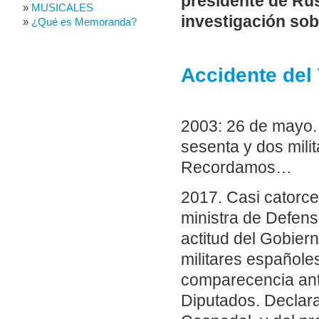
presidente de Rus
MUSICALES
investigación sobr
¿Qué es Memoranda?
Accidente del
2003: 26 de mayo.
sesenta y dos mili
Recordamos…
2017. Casi catorce
ministra de Defen
actitud del Gobier
militares españole
comparecencia ant
Diputados. Declara