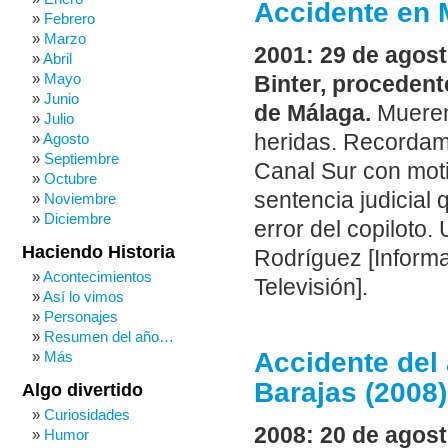
Accidente en 
Febrero
Marzo
2001: 29 de agost
Abril
Mayo
Binter, procedent
Junio
de Málaga.
Mueren
Julio
heridas. Recordamo
Agosto
Septiembre
Canal Sur con moti
Octubre
sentencia judicial 
Noviembre
Diciembre
error del copiloto
Haciendo Historia
Rodríguez [Informa
Acontecimientos
Televisión].
Así lo vimos
Personajes
Resumen del año…
Accidente del 
Más
Barajas (2008)
Algo divertido
Curiosidades
2008: 20 de agost
Humor