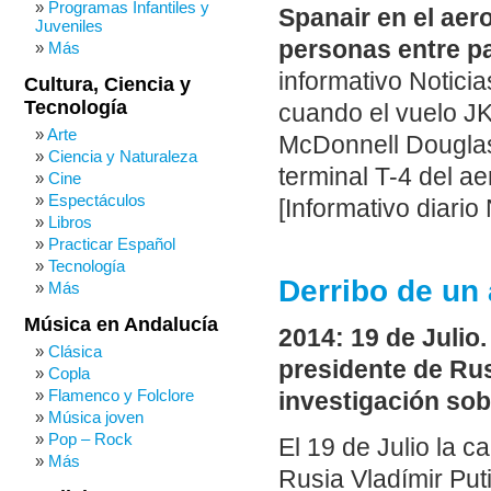
Programas Infantiles y
Spanair en el aer
Juveniles
personas entre pa
Más
informativo Noticia
Cultura, Ciencia y
Tecnología
cuando el vuelo J
Arte
McDonnell Douglas 
Ciencia y Naturaleza
terminal T-4 del a
Cine
Espectáculos
[Informativo diario
Libros
Practicar Español
Tecnología
Derribo de un 
Más
Música en Andalucía
2014: 19 de Julio.
Clásica
presidente de Rus
Copla
Flamenco y Folclore
investigación sobr
Música joven
Pop – Rock
El 19 de Julio la c
Más
Rusia Vladímir Put