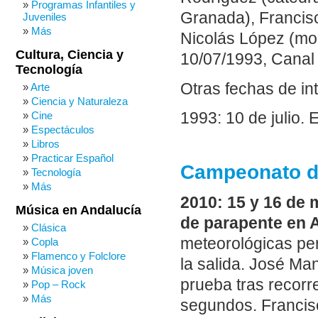
Programas Infantiles y
Granada), Francisc
Juveniles
Más
Nicolás López (mon
Cultura, Ciencia y
10/07/1993, Canal 
Tecnología
Otras fechas de in
Arte
Ciencia y Naturaleza
Cine
1993: 10 de julio. 
Espectáculos
Libros
Practicar Español
Campeonato de
Tecnología
Más
2010: 15 y 16 de
Música en Andalucía
de parapente en A
Clásica
meteorológicas per
Copla
Flamenco y Folclore
la salida. José M
Música joven
prueba tras recorr
Pop – Rock
Más
segundos. Francis