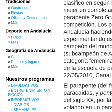
Tradiciones
clasificó en según 
Gastronomía
mujer en completar 
Fiestas
parapente Zero Gra
Oficios y Costumbres
Más
competición. Los p
Deporte en Andalucía
Andalucía haciend
Fútbol
experimentando es
Más
campeón del mundo
Geografía de Andalucía
(subcampeón de And
Ciudades
categoría femenin
Pueblos y lugares
Más
de la escuela de p
22/05/2010, Canal 
Nuestros programas
El parapente (del 
DIVULGATIVOS
ENTRETENIMIENTO Y
paracaídas, y
pent
FICCIÓN
del siglo XX, por 
INFORMATIVOS
DIARIOS
volando en un para
SEMANALES