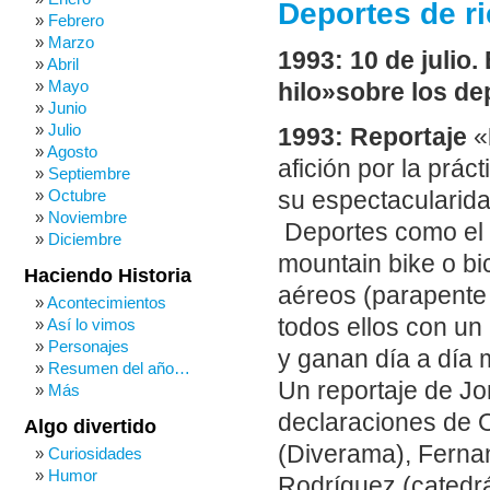
Deportes de ri
Febrero
Marzo
1993: 10 de julio
Abril
Mayo
hilo»sobre los de
Junio
Julio
1993: Reportaje
«
Agosto
afición por la prác
Septiembre
Octubre
su espectacularida
Noviembre
Deportes como el 
Diciembre
mountain bike o bi
Haciendo Historia
aéreos (parapente 
Acontecimientos
todos ellos con un
Así lo vimos
Personajes
y ganan día a día
Resumen del año…
Un reportaje de Jo
Más
declaraciones de 
Algo divertido
(Diverama), Ferna
Curiosidades
Humor
Rodríguez (catedrá