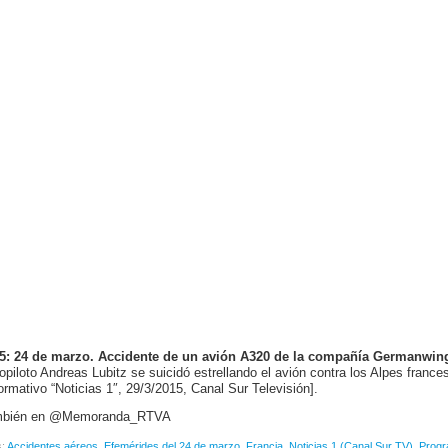
5: 24 de marzo. Accidente de un avión A320 de la compañía Germanwin
copiloto Andreas Lubitz se suicidó estrellando el avión contra los Alpes franc
formativo “Noticias 1″, 29/3/2015, Canal Sur Televisión].
mbién en @Memoranda_RTVA
s:
Accidentes aéreos
,
Efemérides del 24 de marzo
,
Francia
,
Noticias 1 (Canal Sur TV)
,
Progr