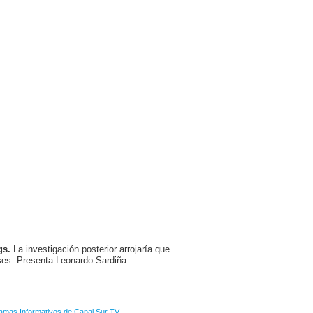
gs.
La investigación posterior arrojaría que
eses. Presenta Leonardo Sardiña.
amas Informativos de Canal Sur TV