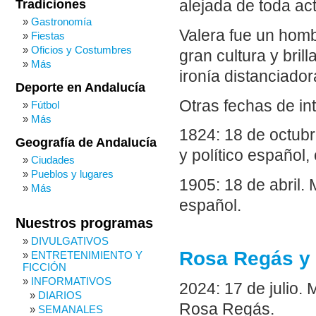
Tradiciones
alejada de toda ac
Gastronomía
Valera fue un homb
Fiestas
Oficios y Costumbres
gran cultura y bril
Más
ironía distanciador
Deporte en Andalucía
Otras fechas de in
Fútbol
Más
1824: 18 de octubr
Geografía de Andalucía
y político español
Ciudades
Pueblos y lugares
1905: 18 de abril. 
Más
español.
Nuestros programas
DIVULGATIVOS
Rosa Regás y 
ENTRETENIMIENTO Y
FICCIÓN
INFORMATIVOS
2024: 17 de julio. 
DIARIOS
Rosa Regás.
SEMANALES