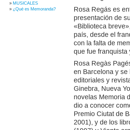
MUSICALES
Rosa Regás es ent
¿Qué es Memoranda?
presentación de s
«Biblioteca breve»,
país, desde el fra
con la falta de me
que fue franquista
Rosa Regàs Pagés 
en Barcelona y se l
editoriales y revis
Ginebra, Nueva Yor
novelas Memoria de
dio a conocer como
Premio Ciutat de B
2001), y de los li