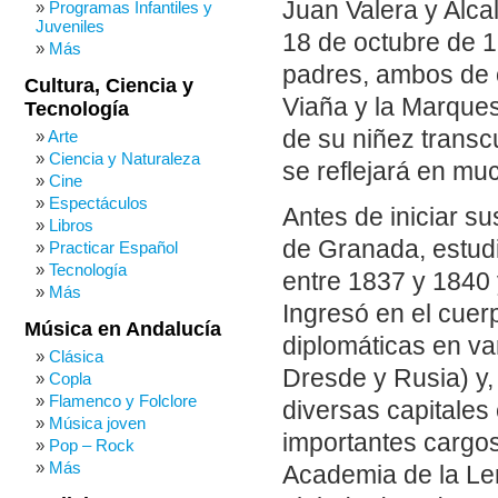
Juan Valera y Alca
Programas Infantiles y
Juveniles
18 de octubre de 1
Más
padres, ambos de o
Cultura, Ciencia y
Viaña y la Marques
Tecnología
de su niñez transc
Arte
Ciencia y Naturaleza
se reflejará en mu
Cine
Espectáculos
Antes de iniciar s
Libros
de Granada, estudi
Practicar Español
Tecnología
entre 1837 y 1840
Más
Ingresó en el cue
Música en Andalucía
diplomáticas en va
Clásica
Dresde y Rusia) y, 
Copla
Flamenco y Folclore
diversas capitale
Música joven
importantes cargos
Pop – Rock
Más
Academia de la Len