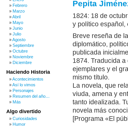
Pepita Jiménez
Febrero
Marzo
1824: 18 de octubr
Abril
Mayo
y político español
Junio
Julio
Breve reseña de la
Agosto
diplomático, políti
Septiembre
Octubre
publicada inicialm
Noviembre
1874. Traducida a
Diciembre
ejemplares y el gr
Haciendo Historia
mismo título.
Acontecimientos
La novela, que rel
Así lo vimos
Personajes
viuda, amena y ent
Resumen del año…
tanto idealizada. 
Más
novela más conoci
Algo divertido
[Programa «El públ
Curiosidades
Humor