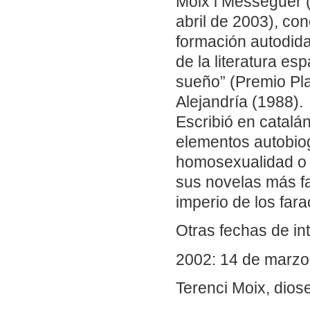
Moix i Messeguer 
abril de 2003), con
formación autodida
de la literatura e
sueño” (Premio Pla
Alejandría (1988).
Escribió en catalá
elementos autobiog
homosexualidad o l
sus novelas más f
imperio de los far
Otras fechas de in
2002: 14 de marzo.
Terenci Moix, dio