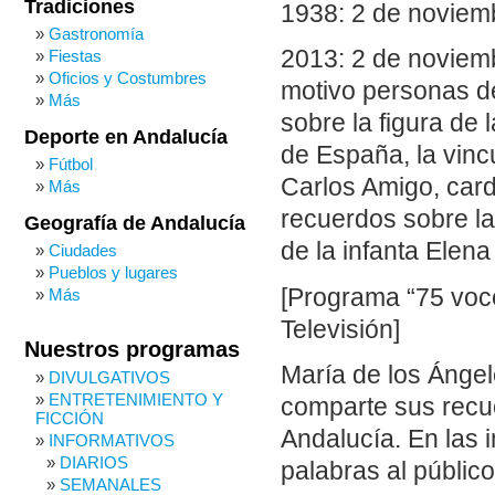
Tradiciones
1938: 2 de noviemb
Gastronomía
2013: 2 de noviemb
Fiestas
Oficios y Costumbres
motivo personas de
Más
sobre la figura de 
Deporte en Andalucía
de España, la vinc
Fútbol
Carlos Amigo, card
Más
recuerdos sobre la 
Geografía de Andalucía
de la infanta Elena
Ciudades
Pueblos y lugares
[Programa “75 voce
Más
Televisión]
Nuestros programas
María de los Ángel
DIVULGATIVOS
ENTRETENIMIENTO Y
comparte sus recue
FICCIÓN
Andalucía. En las 
INFORMATIVOS
DIARIOS
palabras al públic
SEMANALES