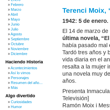
Febrero
Terenci Moix, 
Marzo
Abril
Mayo
1942: 5 de enero.
Junio
Julio
El 14 de marzo d
Agosto
última novela, “El
Septiembre
Octubre
había pasado mal e
Noviembre
Tardó tres años y
Diciembre
vida diaria en el a
Haciendo Historia
resalta a la mujer
Acontecimientos
Así lo vimos
una novela muy de 
Personajes
años.
Resumen del año…
Más
Presenta Inmacula
Algo divertido
Televisión]
Curiosidades
Ramón Moix i Mess
Humor