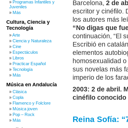
Barcelona,
2 de ab
Programas Infantiles y
Juveniles
escritor y cinéfilo
Más
los autores más le
Cultura, Ciencia y
“No digas que fu
Tecnología
continuación, “El 
Arte
Ciencia y Naturaleza
Escribió en catalá
Cine
elementos autobiog
Espectáculos
Libros
homosexualidad o l
Practicar Español
sus novelas más f
Tecnología
Más
imperio de los far
Música en Andalucía
2003: 2 de abril.
Clásica
cinéfilo conocido
Copla
Flamenco y Folclore
Música joven
Pop – Rock
Reina Sofía: “
Más