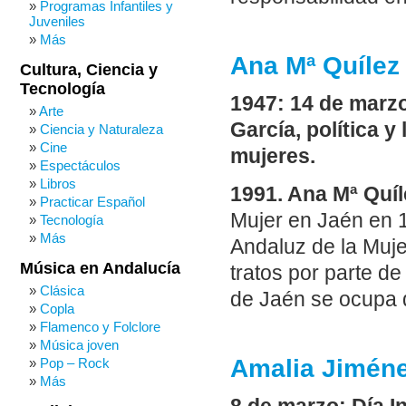
Programas Infantiles y
Juveniles
Más
Ana Mª Quílez 
Cultura, Ciencia y
Tecnología
1947: 14 de marzo
Arte
García, política y
Ciencia y Naturaleza
Cine
mujeres.
Espectáculos
Libros
1991. Ana Mª Quíl
Practicar Español
Mujer en Jaén en 1
Tecnología
Más
Andaluz de la Muje
Música en Andalucía
tratos por parte d
Clásica
de Jaén se ocupa 
Copla
Flamenco y Folclore
Música joven
Amalia Jiméne
Pop – Rock
Más