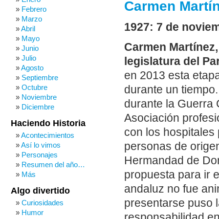
Carmen Martín
Febrero
Marzo
1927: 7 de novie
Abril
Mayo
Carmen Martínez, 
Junio
Julio
legislatura del P
Agosto
en 2013 esta etapa
Septiembre
Octubre
durante un tiempo. 
Noviembre
durante la Guerra C
Diciembre
Asociación profesi
Haciendo Historia
con los hospitales 
Acontecimientos
personas de origen
Así lo vimos
Personajes
Hermandad de Dona
Resumen del año…
propuesta para ir 
Más
andaluz no fue ani
Algo divertido
presentarse puso l
Curiosidades
Humor
responsabilidad e