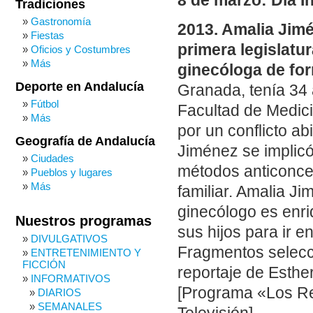
8 de marzo: Día I
Tradiciones
Gastronomía
2013. Amalia Jimé
Fiestas
primera legislatu
Oficios y Costumbres
Más
ginecóloga de fo
Deporte en Andalucía
Granada, tenía 34 a
Fútbol
Facultad de Medic
Más
por un conflicto ab
Geografía de Andalucía
Jiménez se implicó
Ciudades
métodos anticoncep
Pueblos y lugares
Más
familiar. Amalia J
ginecólogo es enri
Nuestros programas
sus hijos para ir e
DIVULGATIVOS
Fragmentos selecc
ENTRETENIMIENTO Y
FICCIÓN
reportaje de Esther
INFORMATIVOS
[Programa «Los Re
DIARIOS
SEMANALES