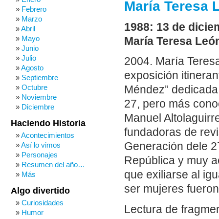
María Teresa 
Febrero
Marzo
1988: 13 de dicie
Abril
Mayo
María Teresa Leó
Junio
Julio
2004. María Teres
Agosto
exposición itiner
Septiembre
Octubre
Méndez” dedicada a
Noviembre
27, pero más conoc
Diciembre
Manuel Altolaguir
Haciendo Historia
fundadoras de revi
Acontecimientos
Generación dele 2
Así lo vimos
Personajes
República y muy act
Resumen del año…
que exiliarse al igu
Más
ser mujeres fueron
Algo divertido
Curiosidades
Lectura de fragme
Humor