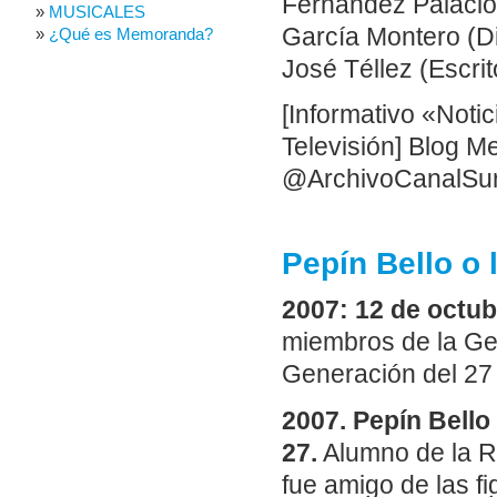
Fernández Palacio
MUSICALES
García Montero (Dir
¿Qué es Memoranda?
José Téllez (Escrit
[Informativo «Noti
Televisión] Blog 
@ArchivoCanalSu
Pepín Bello o 
2007: 12 de octub
miembros de la Gen
Generación del 2
2007. Pepín Bello 
27.
Alumno de la R
fue amigo de las fi