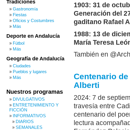
Tradiciones
1903: 31 de octub
Gastronomía
Generación del 27
Fiestas
Oficios y Costumbres
gaditano Rafael Al
Más
1988: 13 de dicie
Deporte en Andalucía
María Teresa León
Fútbol
Más
También en @Arch
Geografía de Andalucía
Ciudades
Pueblos y lugares
Centenario de 
Más
Alberti
Nuestros programas
2024: 7 de septiem
DIVULGATIVOS
travesía entre Cad
ENTRETENIMIENTO Y
FICCIÓN
centenario del poe
INFORMATIVOS
DIARIOS
lectura acompañad
SEMANALES