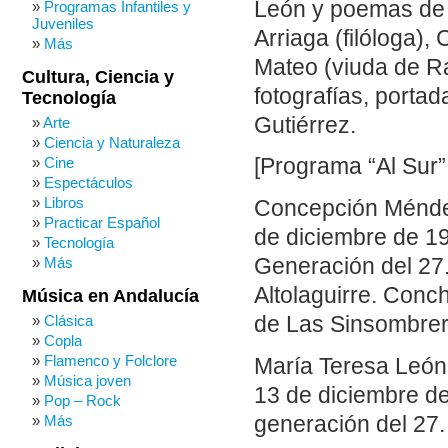
León y poemas de
Programas Infantiles y
Juveniles
Arriaga (filóloga)
Más
Mateo (viuda de Ra
Cultura, Ciencia y
fotografías, portad
Tecnología
Gutiérrez.
Arte
Ciencia y Naturaleza
Cine
[Programa “Al Sur”
Espectáculos
Libros
Concepción Méndez
Practicar Español
de diciembre de 19
Tecnología
Generación del 27
Más
Altolaguirre. Conc
Música en Andalucía
de Las Sinsombrer
Clásica
Copla
Flamenco y Folclore
María Teresa León
Música joven
13 de diciembre de
Pop – Rock
generación del 27.
Más