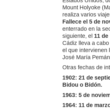
Estados Unidos, do
Mount Holyoke (Ma
realiza varios viaj
Fallece el 5 de n
enterrado en la se
siguiente, el
11 de
Cádiz lleva a cabo
el que interviene
José María Pemán 
Otras fechas de in
1902: 21 de sept
Bidou o Bidón.
1963: 5 de novie
1964: 11 de marz