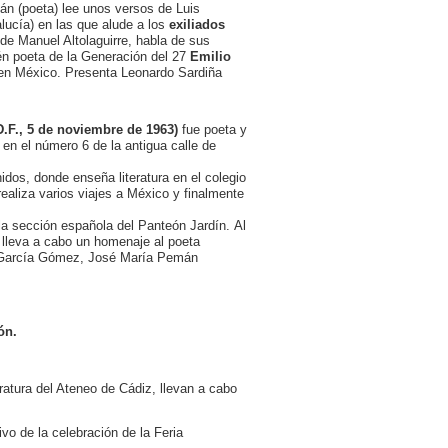
án (poeta) lee unos versos de Luis
lucía) en las que alude a los
exiliados
 de Manuel Altolaguirre, habla de sus
én poeta de la Generación del 27
Emilio
o en México. Presenta Leonardo Sardiña
.F., 5 de noviembre de 1963)
fue poeta y
a en el número 6 de la antigua calle de
idos, donde enseña literatura en el colegio
aliza varios viajes a México y finalmente
la sección española del Panteón Jardín. Al
z lleva a cabo un homenaje al poeta
el García Gómez, José María Pemán
ón.
atura del Ateneo de Cádiz, llevan a cabo
o de la celebración de la Feria