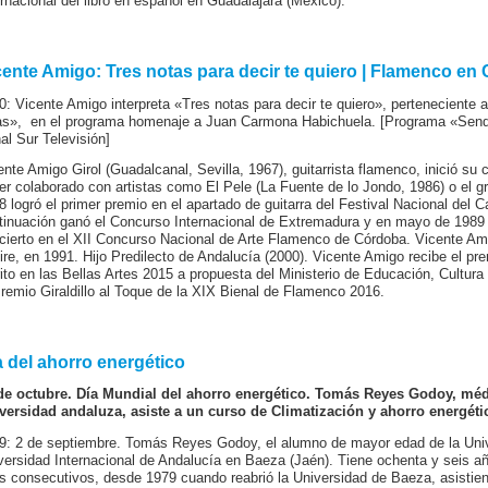
ernacional del libro en español en Guadalajara (México).
cente Amigo: Tres notas para decir te quiero | Flamenco en 
0: Vicente Amigo interpreta «Tres notas para decir te quiero», perteneciente 
as», en el programa homenaje a Juan Carmona Habichuela. [Programa «Sende
al Sur Televisión]
ente Amigo Girol (Guadalcanal, Sevilla, 1967), guitarrista flamenco, inició su 
er colaborado con artistas como El Pele (La Fuente de lo Jondo, 1986) o el 
8 logró el primer premio en el apartado de guitarra del Festival Nacional del 
tinuación ganó el Concurso Internacional de Extremadura y en mayo de 1989
cierto en el XII Concurso Nacional de Arte Flamenco de Córdoba. Vicente Am
Aire, en 1991. Hijo Predilecto de Andalucía (2000). Vicente Amigo recibe el p
ito en las Bellas Artes 2015 a propuesta del Ministerio de Educación, Cultur
Premio Giraldillo al Toque de la XIX Bienal de Flamenco 2016.
a del ahorro energético
de octubre. Día Mundial del ahorro energético. Tomás Reyes Godoy, mé
versidad andaluza, asiste a un curso de Climatización y ahorro energéti
9: 2 de septiembre. Tomás Reyes Godoy, el alumno de mayor edad de la Uni
versidad Internacional de Andalucía en Baeza (Jaén). Tiene ochenta y seis año
s consecutivos, desde 1979 cuando reabrió la Universidad de Baeza, asistie