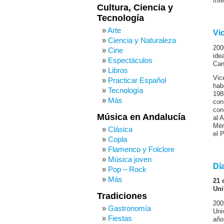
Int
Cultura, Ciencia y
Tecnología
Arte
Vi
Ciencia y Naturaleza
200
Cine
ide
Espectáculos
Can
Libros
Vic
Practicar Español
hab
Tecnología
198
Más
con
con
Música en Andalucía
al 
Mér
Clásica
el 
Copla
Flamenco y Folclore
Música joven
Dí
Pop – Rock
Más
21 
Uni
Tradiciones
200
Gastronomía
Uni
Fiestas
año