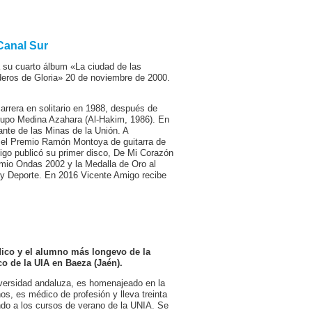
Canal Sur
a su cuarto álbum «La ciudad de las
ros de Gloria» 20 de noviembre de 2000.
carrera en solitario en 1988, después de
grupo Medina Azahara (Al-Hakim, 1986). En
Cante de las Minas de la Unión. A
 el Premio Ramón Montoya de guitarra de
igo publicó su primer disco, De Mi Corazón
remio Ondas 2002 y la Medalla de Oro al
a y Deporte. En 2016 Vicente Amigo recibe
dico y el alumno más longevo de la
co de la UIA en Baeza (Jaén).
versidad andaluza, es homenajeado en la
s, es médico de profesión y lleva treinta
ndo a los cursos de verano de la UNIA. Se