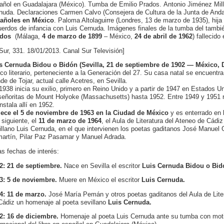
añol en Guadalajara (México). Tumba de Emilio Prados. Antonio Jiménez Mill
nuda. Declaraciones Carmen Calvo (Consejera de Cultura de la Junta de Anda
añoles en México
. Paloma Altolaguirre (Londres, 13 de marzo de 1935), hija
uerdos de infancia con Luis Cernuda. Imágenes finales de la tumba del tambi
dos
(Málaga,
4 de marzo de 1899
– México,
24 de abril de 1962
) fallecid
 Sur, 331. 18/01/2013. Canal Sur Televisión]
s Cernuda Bidou o Bidón (Sevilla, 21 de septiembre de 1902 — México, D
tico literario, perteneciente a la Generación del 27. Su casa natal se encuentr
de de Tojar, actual calle Acetres, en Sevilla.
1938 inicia su exilio, primero en Reino Unido y a partir de 1947 en Estados Un
señoritas de Mount Holyoke (Massachusetts) hasta 1952. Entre 1949 y 1951 re
nstala allí en 1952.
lece el 5 de noviembre de 1963 en la Ciudad de México
y es enterrado en 
 siguiente, el
11 de marzo de 1964
, el Aula de Literatura del Ateneo de Cádi
illano Luis Cernuda, en el que intervienen los poetas gaditanos José Manu
artín, Pilar Paz Pasamar y Manuel Adrada.
as fechas de interés:
2: 21 de septiembre.
Nace en Sevilla el escritor
Luis Cernuda Bidou o Bid
3: 5 de noviembre.
Muere en México el escritor
Luis Cernuda.
4: 11 de marzo.
José María Pemán y otros poetas gaditanos del Aula de Liter
Cádiz un homenaje al poeta sevillano
Luis Cernuda.
2: 16 de diciembre.
Homenaje al poeta Luis Cernuda ante su tumba con motiv