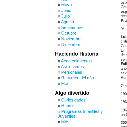
esp
Mayo
Cer
Junio
esp
Julio
rec
Pra
Agosto
Septiembre
[Al
Octubre
Lui
Noviembre
crí
Diciembre
Con
En 
Haciendo Historia
de 
se i
Acontecimientos
Fal
Así lo vimos
año
Personajes
sev
Resumen del año…
Pem
Más
Otr
Algo divertido
190
Curiosidades
196
Humor
196
Programas Infantiles y
en 
Juveniles
Más
200