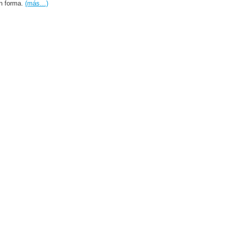
en forma.
(más…)