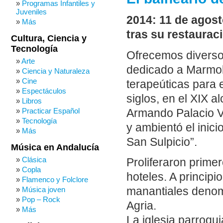
Programas Infantiles y
Juveniles
2014: 11 de agost
Más
tras su restaurac
Cultura, Ciencia y
Tecnología
Ofrecemos diverso
Arte
dedicado a Marmol
Ciencia y Naturaleza
Cine
terapeúticas para 
Espectáculos
siglos, en el XIX a
Libros
Practicar Español
Armando Palacio Va
Tecnología
y ambientó el inic
Más
San Sulpicio”.
Música en Andalucía
Clásica
Proliferaron primer
Copla
hoteles. A principi
Flamenco y Folclore
Música joven
manantiales denom
Pop – Rock
Agria.
Más
La iglesia parroqu