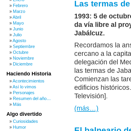
Las termas de
Febrero
Marzo
1993: 5 de octubr
Abril
Mayo
da vía libre al pr
Junio
Jabálcuz.
Julio
Agosto
Recordamos la ans
Septiembre
Octubre
cercano a la capit
Noviembre
delegación del Med
Diciembre
las termas de Jab
Haciendo Historia
Comienzan las tare
Acontecimientos
edificios histórico
Así lo vimos
Personajes
Televisión].
Resumen del año…
Más
(más…)
Algo divertido
Curiosidades
Humor
El balneario 