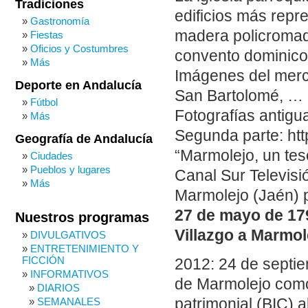
Tradiciones
edificios más repr
Gastronomía
madera policromada
Fiestas
Oficios y Costumbres
convento dominico
Más
Imágenes del merc
Deporte en Andalucía
San Bartolomé, …
Fútbol
Fotografías antigu
Más
Segunda parte: ht
Geografía de Andalucía
“Marmolejo, un tes
Ciudades
Pueblos y lugares
Canal Sur Televisi
Más
Marmolejo (Jaén) 
27 de mayo de 179
Nuestros programas
Villazgo a Marmol
DIVULGATIVOS
ENTRETENIMIENTO Y
FICCIÓN
2012: 24 de septie
INFORMATIVOS
de Marmolejo como 
DIARIOS
patrimonial (BIC) 
SEMANALES