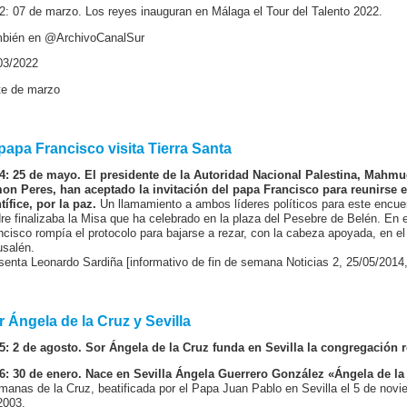
2: 07 de marzo. Los reyes inauguran en Málaga el Tour del Talento 2022.
bién en @ArchivoCanalSur
03/2022
te de marzo
 papa Francisco visita Tierra Santa
4: 25 de mayo. El presidente de la Autoridad Nacional Palestina, Mahmud
on Peres, han aceptado la invitación del papa Francisco para reunirse en
tífice, por la paz.
Un llamamiento a ambos líderes políticos para este encuen
re finalizaba la Misa que ha celebrado en la plaza del Pesebre de Belén. En e
ncisco rompía el protocolo para bajarse a rezar, con la cabeza apoyada, en e
usalén.
senta Leonardo Sardiña [informativo de fin de semana Noticias 2, 25/05/2014,
r Ángela de la Cruz y Sevilla
5: 2 de agosto. Sor Ángela de la Cruz funda en Sevilla la congregación 
6: 30 de enero. Nace en Sevilla Ángela Guerrero González «Ángela de la
manas de la Cruz, beatificada por el Papa Juan Pablo en Sevilla el 5 de novi
2003.