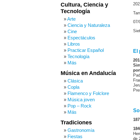
Cultura, Ciencia y
202
Tecnología
Tam
Arte
07/
Ciencia y Naturaleza
Sie
Cine
Espectáculos
Libros
Practicar Español
El
Tecnología
201
Más
Sim
pon
Música en Andalucía
Pad
Clásica
Fra
Jer
Copla
Pre
Flamenco y Folclore
Música joven
Pop – Rock
So
Más
187
Tradiciones
184
Gastronomía
Her
Fiestas
de 