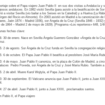
ortaje sobre el Papa viajero Juan Pablo II en sus dos visitas a Andalucía y s
igiosos andaluces. En 1982 visitó Sevilla (para asistir a la beatificación de S
vió a visitar Sevilla (vio bailar a los Seises en la Catedral) y a Huelva (La Rá
Virgen del Rocio en Almonte). En 2003 asistió en Madrid a la canonización d
nares, Jaén 1874 – Madrid 1936), sor Ángela de la Cruz (Sevilla 1846 – 1932)
io de 1864 – Madrid 2 de mayo de 1929). [Programa «Los reporteros» 648, 1/4/
unas fechas clave:
6: 30 de enero. Nace en Sevilla Ángela Guerrero González «Ángela de la Cru
Cruz.
5: 2 de agosto. Sor Ángela de la Cruz funda en Sevilla la congregación relig
5: 6 de octubre. El Papa Juan Pablo II beatifica al presbítero José María Rubi
3: 4 de mayo. Juan Pablo II canoniza, en la plaza de Colón de Madrid, a cinc
aluces Pedro Poveda, sor Ángela de la Cruz y José María Rubio. También a 
5: 2 de abril. Muere Karol Wojtyla, el Papa Juan Pablo II.
3: 30 de septiembre. El Vaticano anuncia que Juan Pablo II, junto a Juan XXII
4.
4: 27 de abril. Juan Pablo II, junto a Juan XXIII, proclamados santos.
n Pablo II, el Papa viajero