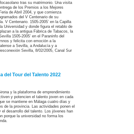
z Rocasolano tras su matrimonio. Una visita
 entrega de los Premios a los Mejores
Feria de Abril 2004, y que comienza
rogramados del V Centenario de su
la. V Centenario. 1505-2005’ en la Capilla
a Universidad y donde figura el retablo de
lazan a la antigua Fábrica de Tabacos, la
Sevilla 1505-2005’ en el Paraninfo del
umnos y felicita con emoción a la
alense a Sevilla, a Andalucía y a
desconexión Sevilla, 8/02/2005, Canal Sur
 del Tour del Talento 2022
Girona y la plataforma de emprendimiento
tiven y potencien el talento joven en cada
 que se mantiene en Málaga cuatro días y
s de la provincia. Las actividades ponen el
y el desarrollo del talento. Los jóvenes han
ón porque la universidad no forma los
enda.