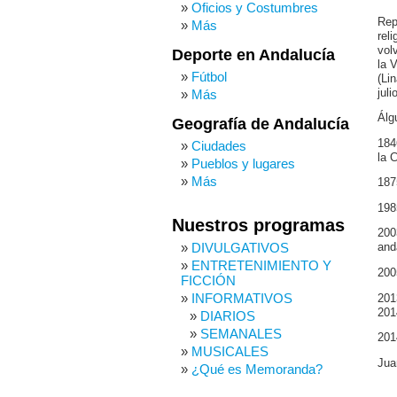
Oficios y Costumbres
Rep
Más
rel
vol
Deporte en Andalucía
la 
Fútbol
(Li
jul
Más
Álg
Geografía de Andalucía
184
Ciudades
la 
Pueblos y lugares
Más
187
198
Nuestros programas
200
DIVULGATIVOS
and
ENTRETENIMIENTO Y
200
FICCIÓN
INFORMATIVOS
201
201
DIARIOS
SEMANALES
201
MUSICALES
Jua
¿Qué es Memoranda?