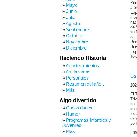
Pri
Mayo
a S
Junio
Exp
Julio
mos
nac
Agosto
de 
Septiembre
su 
Octubre
act
Noviembre
Rec
Uni
Diciembre
Esp
Tele
Haciendo Historia
Acontecimientos
Así lo vimos
Lo
Personajes
Resumen del año…
202
Más
El 
Tri
Algo divertido
rin
Curiosidades
que
Humor
foc
exp
Programas Infantiles y
per
Juveniles
Más
[In