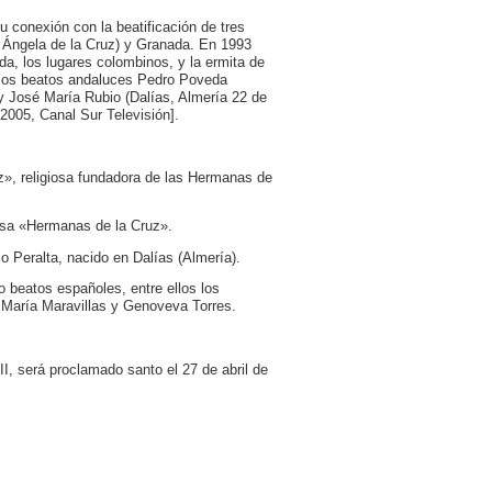
u conexión con la beatificación de tres
or Ángela de la Cruz) y Granada. En 1993
bida, los lugares colombinos, y la ermita de
e los beatos andaluces Pedro Poveda
 y José María Rubio (Dalías, Almería 22 de
2005, Canal Sur Televisión].
z», religiosa fundadora de las Hermanas de
iosa «Hermanas de la Cruz».
o Peralta, nacido en Dalías (Almería).
o beatos españoles, entre ellos los
María Maravillas y Genoveva Torres.
I, será proclamado santo el 27 de abril de