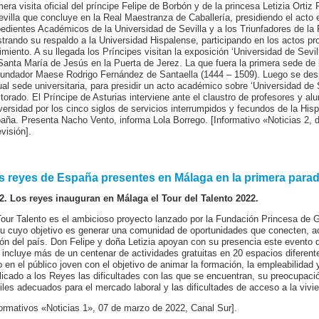
mera visita oficial del príncipe Felipe de Borbón y de la princesa Letizia Orti
evilla que concluye en la Real Maestranza de Caballería, presidiendo el acto
edientes Académicos de la Universidad de Sevilla y a los Triunfadores de la 
trando su respaldo a la Universidad Hispalense, participando en los actos p
imiento. A su llegada los Príncipes visitan la exposición ‘Universidad de Sevil
Santa María de Jesús en la Puerta de Jerez. La que fuera la primera sede de l
fundador Maese Rodrigo Fernández de Santaella (1444 – 1509). Luego se desp
ual sede universitaria, para presidir un acto académico sobre ‘Universidad de 
torado. El Príncipe de Asturias interviene ante el claustro de profesores y al
versidad por los cinco siglos de servicios interrumpidos y fecundos de la Hisp
aña. Presenta Nacho Vento, informa Lola Borrego. [Informativo «Noticias 2, 
visión].
s reyes de España presentes en Málaga en la primera parada
2. Los reyes inauguran en Málaga el Tour del Talento 2022.
Tour Talento es el ambicioso proyecto lanzado por la Fundación Princesa de 
vu cuyo objetivo es generar una comunidad de oportunidades que conecten, ac
cón del país. Don Felipe y doña Letizia apoyan con su presencia este evento
 incluye más de un centenar de actividades gratuitas en 20 espacios diferente
o en el público joven con el objetivo de animar la formación, la empleabilidad 
licado a los Reyes las dificultades con las que se encuentran, su preocupaci
files adecuados para el mercado laboral y las dificultades de acceso a la vivi
formativos «Noticias 1», 07 de marzo de 2022, Canal Sur].