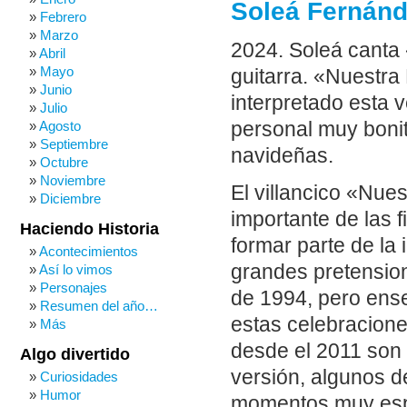
Soleá Fernánde
Febrero
Marzo
2024. Soleá canta
Abril
Mayo
guitarra. «Nuestra 
Junio
interpretado esta 
Julio
personal muy bonit
Agosto
Septiembre
navideñas.
Octubre
Noviembre
El villancico «Nu
Diciembre
importante de las 
Haciendo Historia
formar parte de la 
Acontecimientos
grandes pretensio
Así lo vimos
Personajes
de 1994, pero ense
Resumen del año…
estas celebracione
Más
desde el 2011 son
Algo divertido
versión, algunos 
Curiosidades
Humor
momentos muy espe