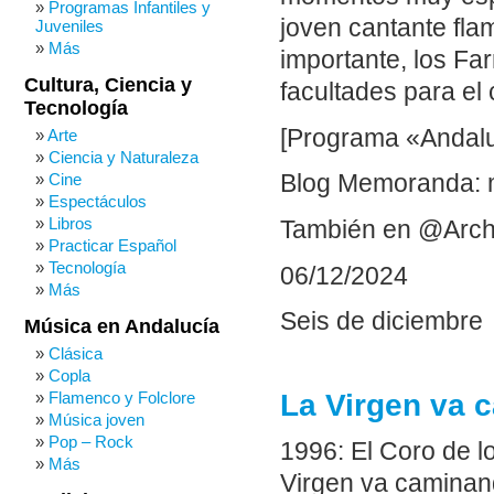
Programas Infantiles y
joven cantante fla
Juveniles
Más
importante, los F
Cultura, Ciencia y
facultades para el c
Tecnología
[Programa «Andaluc
Arte
Ciencia y Naturaleza
Cine
Blog Memoranda: 
Espectáculos
Libros
También en @Arch
Practicar Español
Tecnología
06/12/2024
Más
Seis de diciembre
Música en Andalucía
Clásica
Copla
La Virgen va 
Flamenco y Folclore
Música joven
Pop – Rock
1996: El Coro de l
Más
Virgen va caminan