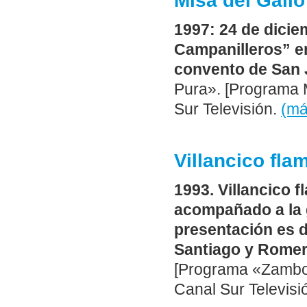
Misa del Gallo
1997: 24 de dicie
Campanilleros” en
convento de San 
Pura». [Programa 
Sur Televisión.
(m
Villancico fla
1993. Villancico f
acompañado a la g
presentación es 
Santiago y Romeri
[Programa «Zambo
Canal Sur Televisi