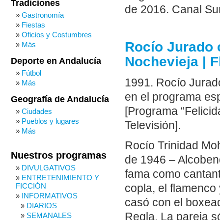
Tradiciones
de 2016. Canal Sur
Gastronomía
Fiestas
Oficios y Costumbres
Rocío Jurado c
Más
Nochevieja | 
Deporte en Andalucía
Fútbol
1991. Rocío Jurado 
Más
en el programa esp
Geografía de Andalucía
[Programa “Felicid
Ciudades
Pueblos y lugares
Televisión].
Más
Rocío Trinidad Mo
Nuestros programas
de 1946 – Alcobend
DIVULGATIVOS
fama como cantant
ENTRETENIMIENTO Y
FICCIÓN
copla, el flamenco
INFORMATIVOS
casó con el boxead
DIARIOS
Regla. La pareja s
SEMANALES