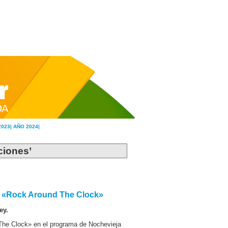
2023|
AÑO 2024|
aciones’
ta «Rock Around The Clock»
ey.
The Clock» en el programa de Nochevieja