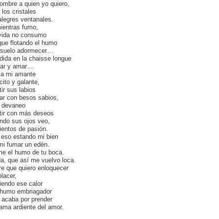
hombre a quien yo quiero,
 los cristales
alegres ventanales.
ientras fumo,
vida no consumo
que flotando el humo
suelo adormecer…
dida en la chaisse longue
ar y amar…
 a mi amante
cito y galante,
tir sus labios
ar con besos sabios,
l devaneo
tir con más deseos
ndo sus ojos veo,
ientos de pasión.
 eso estando mi bien
mi fumar un edén.
e el humo de tu boca.
a, que así me vuelvo loca.
re que quiero enloquecer
placer,
tiendo ese calor
 humo embriagador
 acaba por prender
llama ardiente del amor.