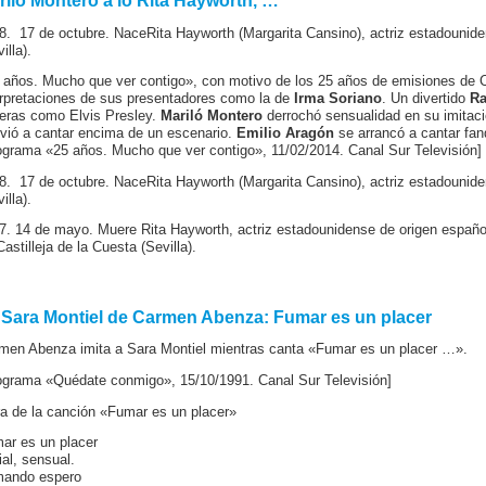
riló Montero a lo Rita Hayworth, …
8. 17 de octubre. NaceRita Hayworth (Margarita Cansino), actriz estadounide
illa).
 años. Mucho que ver contigo», con motivo de los 25 años de emisiones de C
erpretaciones de sus presentadores como la de
Irma Soriano
. Un divertido
Ra
eras como Elvis Presley.
Mariló Montero
derrochó sensualidad en su imitac
evió a cantar encima de un escenario.
Emilio Aragón
se arrancó a cantar fa
ograma «25 años. Mucho que ver contigo», 11/02/2014. Canal Sur Televisión]
8. 17 de octubre. NaceRita Hayworth (Margarita Cansino), actriz estadounide
illa).
7. 14 de mayo. Muere Rita Hayworth, actriz estadounidense de origen español
astilleja de la Cuesta (Sevilla).
 Sara Montiel de Carmen Abenza: Fumar es un placer
men Abenza imita a Sara Montiel mientras canta «Fumar es un placer …».
ograma «Quédate conmigo», 15/10/1991. Canal Sur Televisión]
ra de la canción «Fumar es un placer»
ar es un placer
ial, sensual.
ando espero