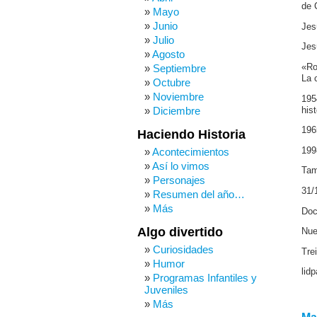
de 
Mayo
Junio
Jes
Julio
Jes
Agosto
«Ro
Septiembre
La 
Octubre
Noviembre
195
Diciembre
his
196
Haciendo Historia
199
Acontecimientos
Así lo vimos
Tam
Personajes
31/
Resumen del año…
Más
Doc
Algo divertido
Nue
Curiosidades
Tre
Humor
lid
Programas Infantiles y
Juveniles
Más