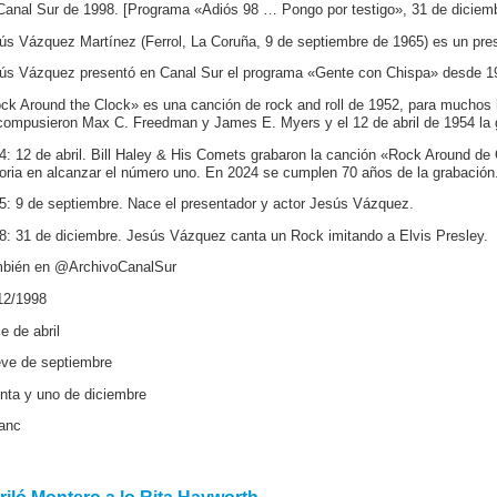
Canal Sur de 1998. [Programa «Adiós 98 … Pongo por testigo», 31 de diciemb
ús Vázquez Martínez (Ferrol, La Coruña, 9 de septiembre de 1965) es un pres
ús Vázquez presentó en Canal Sur el programa «Gente con Chispa» desde 1
ck Around the Clock» es una canción de rock and roll de 1952, para muchos hi
compusieron Max C. Freedman y James E. Myers y el 12 de abril de 1954 la 
4: 12 de abril. Bill Haley & His Comets grabaron la canción «Rock Around de 
toria en alcanzar el número uno. En 2024 se cumplen 70 años de la grabación
5: 9 de septiembre. Nace el presentador y actor Jesús Vázquez.
8: 31 de diciembre. Jesús Vázquez canta un Rock imitando a Elvis Presley.
bién en @ArchivoCanalSur
12/1998
e de abril
ve de septiembre
inta y uno de diciembre
panc