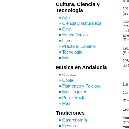
Ma
Cultura, Ciencia y
191
Tecnología
(Sev
Arte
«25
Ciencia y Naturaleza
int
Cine
cad
Espectáculos
atr
Libros
[Pr
Practicar Español
191
Tecnología
(Sev
Más
198
de C
Música en Andalucía
Clásica
Copla
La
Flamenco y Folclore
Música joven
Car
Pop – Rock
[Pr
Más
Let
Tradiciones
Fum
Gastronomía
gen
Fiestas
Fum