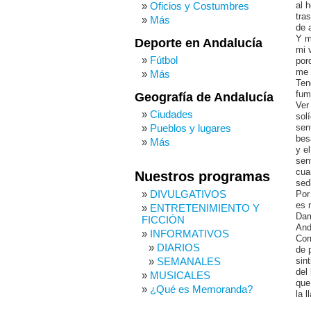
Oficios y Costumbres
al 
tras
Más
de 
Y m
Deporte en Andalucía
mi 
Fútbol
por
me 
Más
Ten
fum
Geografía de Andalucía
Ver
Ciudades
solí
Pueblos y lugares
sen
bes
Más
y e
sen
cua
Nuestros programas
sed
DIVULGATIVOS
Por
es 
ENTRETENIMIENTO Y
Dam
FICCIÓN
And
INFORMATIVOS
Cor
DIARIOS
de 
SEMANALES
sin
del
MUSICALES
que
¿Qué es Memoranda?
la 