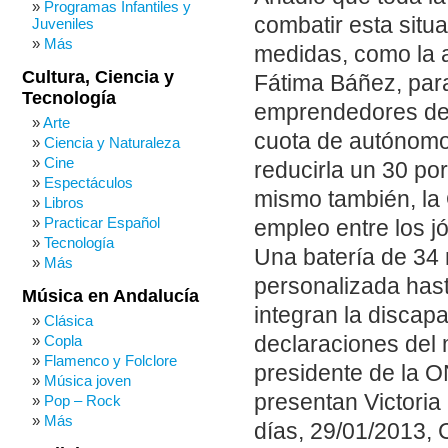
Programas Infantiles y
combatir esta situ
Juveniles
Más
medidas, como la 
Cultura, Ciencia y
Fátima Báñez, para
Tecnología
emprendedores de 
Arte
cuota de autónomo 
Ciencia y Naturaleza
Cine
reducirla un 30 po
Espectáculos
mismo también, la
Libros
Practicar Español
empleo entre los j
Tecnología
Una batería de 34
Más
personalizada hast
Música en Andalucía
integran la discap
Clásica
Copla
declaraciones del 
Flamenco y Folclore
presidente de la 
Música joven
presentan Victori
Pop – Rock
Más
días, 29/01/2013, C