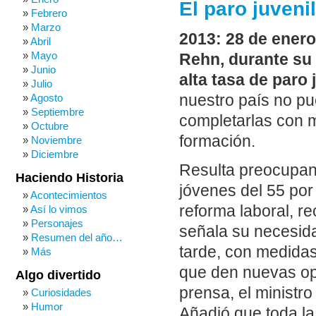
El paro juven
Febrero
Marzo
2013: 28 de enero
Abril
Mayo
Rehn, durante su 
Junio
alta tasa de paro
Julio
nuestro país no p
Agosto
Septiembre
completarlas con m
Octubre
formación.
Noviembre
Diciembre
Resulta preocupant
Haciendo Historia
jóvenes del 55 por
Acontecimientos
reforma laboral, re
Así lo vimos
Personajes
señala su necesid
Resumen del año…
tarde, con medida
Más
que den nuevas op
Algo divertido
prensa, el ministr
Curiosidades
Humor
Añadió que toda la