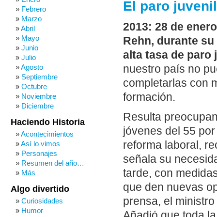
El paro juven
Febrero
Marzo
2013: 28 de enero
Abril
Mayo
Rehn, durante su 
Junio
alta tasa de paro
Julio
nuestro país no p
Agosto
Septiembre
completarlas con m
Octubre
formación.
Noviembre
Diciembre
Resulta preocupant
Haciendo Historia
jóvenes del 55 por
Acontecimientos
reforma laboral, re
Así lo vimos
Personajes
señala su necesid
Resumen del año…
tarde, con medida
Más
que den nuevas op
Algo divertido
prensa, el ministr
Curiosidades
Humor
Añadió que toda la