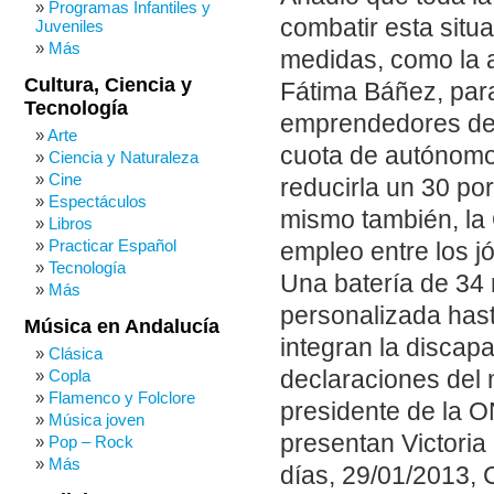
Programas Infantiles y
combatir esta situ
Juveniles
Más
medidas, como la 
Cultura, Ciencia y
Fátima Báñez, para
Tecnología
emprendedores de 
Arte
cuota de autónomo 
Ciencia y Naturaleza
Cine
reducirla un 30 po
Espectáculos
mismo también, la
Libros
Practicar Español
empleo entre los j
Tecnología
Una batería de 34
Más
personalizada hast
Música en Andalucía
integran la discap
Clásica
Copla
declaraciones del 
Flamenco y Folclore
presidente de la 
Música joven
presentan Victori
Pop – Rock
Más
días, 29/01/2013, C