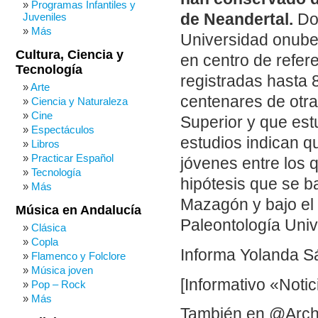
Programas Infantiles y
Juveniles
de Neandertal.
Dos
Más
Universidad onube
Cultura, Ciencia y
en centro de refer
Tecnología
registradas hasta 
Arte
centenares de otra
Ciencia y Naturaleza
Cine
Superior y que est
Espectáculos
estudios indican q
Libros
Practicar Español
jóvenes entre los 
Tecnología
hipótesis que se b
Más
Mazagón y bajo el 
Música en Andalucía
Paleontología Univ
Clásica
Copla
Informa Yolanda S
Flamenco y Folclore
Música joven
[Informativo «Notic
Pop – Rock
Más
También en @Arch