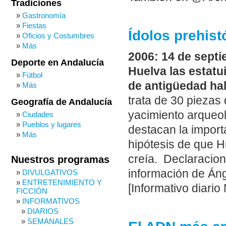
Tradiciones
Gastronomía
Fiestas
Ídolos prehist
Oficios y Costumbres
Más
2006: 14 de septi
Deporte en Andalucía
Huelva las estatui
Fútbol
de antigüedad ha
Más
trata de 30 piezas
Geografía de Andalucía
yacimiento arqueol
Ciudades
Pueblos y lugares
destacan la import
Más
hipótesis de que H
creía. Declaracion
Nuestros programas
información de Án
DIVULGATIVOS
ENTRETENIMIENTO Y
[Informativo diario
FICCIÓN
INFORMATIVOS
DIARIOS
SEMANALES