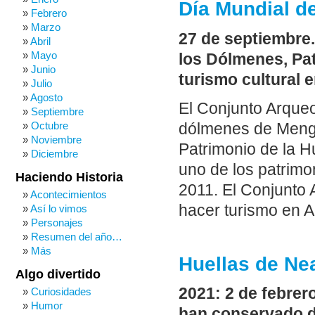
Día Mundial d
Febrero
Marzo
27 de septiembre.
Abril
Mayo
los
Dólmenes, Pat
Junio
turismo cultural 
Julio
Agosto
El Conjunto Arque
Septiembre
Octubre
dólmenes de Menga,
Noviembre
Patrimonio de la 
Diciembre
uno de los patrimo
Haciendo Historia
2011. El Conjunto
Acontecimientos
hacer turismo en 
Así lo vimos
Personajes
Resumen del año…
Más
Huellas de Ne
Algo divertido
2021: 2 de febrero
Curiosidades
Humor
han conservado d