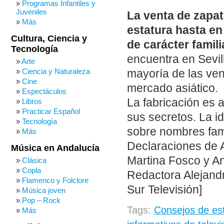
Programas Infantiles y
Juveniles
La venta de zapa
Más
estatura hasta en
Cultura, Ciencia y
de carácter famili
Tecnología
encuentra en Sevill
Arte
Ciencia y Naturaleza
mayoría de las vent
Cine
mercado asiático.
Espectáculos
La fabricación es 
Libros
Practicar Español
sus secretos. La id
Tecnología
sobre nombres famo
Más
Declaraciones de A
Música en Andalucía
Martina Fosco y A
Clásica
Copla
Redactora Alejand
Flamenco y Folclore
Sur Televisión]
Música joven
Pop – Rock
Tags:
Consejos de est
Más