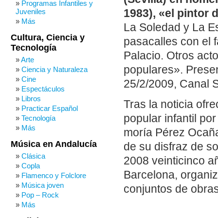
Programas Infantiles y
Juveniles
1983), «el pintor 
Más
La Soledad y La Es
Cultura, Ciencia y
pasacalles con el f
Tecnología
Palacio. Otros act
Arte
populares». Present
Ciencia y Naturaleza
Cine
25/2/2009, Canal S
Espectáculos
Libros
Tras la noticia of
Practicar Español
popular infantil po
Tecnología
Más
moría Pérez Ocaña
Música en Andalucía
de su disfraz de so
Clásica
2008 veinticinco a
Copla
Barcelona, organi
Flamenco y Folclore
Música joven
conjuntos de obras
Pop – Rock
Más