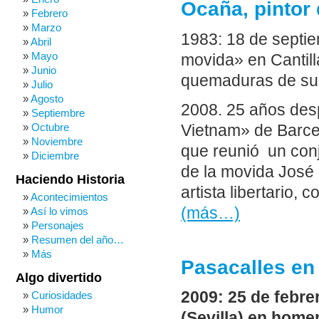
Ocaña, pintor 
Febrero
Marzo
1983: 18 de septie
Abril
Mayo
movida» en Cantill
Junio
quemaduras de su d
Julio
Agosto
2008. 25 años des
Septiembre
Octubre
Vietnam» de Barce
Noviembre
que reunió un conj
Diciembre
de la movida José 
Haciendo Historia
artista libertario,
Acontecimientos
(más…)
Así lo vimos
Personajes
Resumen del año…
Más
Pasacalles en
Algo divertido
2009: 25 de febre
Curiosidades
Humor
(Sevilla) en home