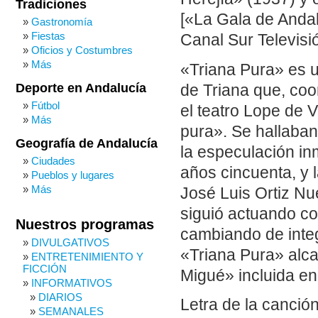
Tradiciones
[«La Gala de Anda
Gastronomía
Fiestas
Canal Sur Televisi
Oficios y Costumbres
Más
«Triana Pura» es un
Deporte en Andalucía
de Triana que, coo
Fútbol
el teatro Lope de 
Más
pura». Se hallaban 
Geografía de Andalucía
la especulación in
Ciudades
años cincuenta, y 
Pueblos y lugares
Más
José Luis Ortiz Nu
siguió actuando c
Nuestros programas
cambiando de integ
DIVULGATIVOS
«Triana Pura» alca
ENTRETENIMIENTO Y
FICCIÓN
Migué» incluida en 
INFORMATIVOS
DIARIOS
Letra de la canció
SEMANALES