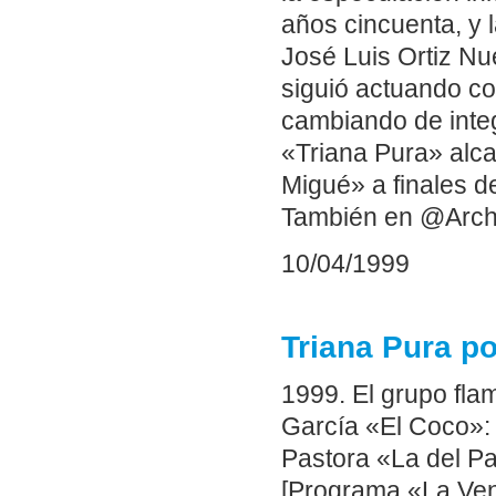
años cincuenta, y 
José Luis Ortiz Nu
siguió actuando c
cambiando de integ
«Triana Pura» alca
Migué» a finales d
También en @Arch
10/04/1999
Triana Pura po
1999. El grupo fl
García «El Coco»: 
Pastora «La del Pa
[Programa «La Ven