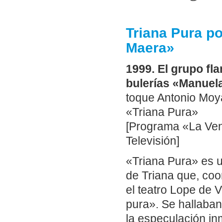
Triana Pura p
Maera»
1999. El grupo fl
bulerías «Manuela
toque Antonio Moy
«Triana Pura»
[Programa «La Ven
Televisión]
«Triana Pura» es un
de Triana que, coo
el teatro Lope de 
pura». Se hallaban 
la especulación in