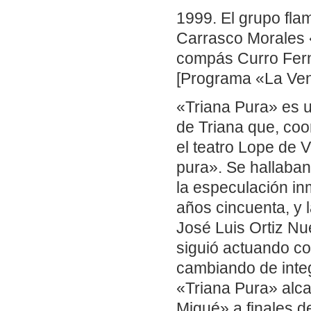
1999. El grupo fl
Carrasco Morales «
compás Curro Fer
[Programa «La Ven
«Triana Pura» es un
de Triana que, coo
el teatro Lope de 
pura». Se hallaban 
la especulación in
años cincuenta, y 
José Luis Ortiz Nu
siguió actuando c
cambiando de integ
«Triana Pura» alca
Migué» a finales d