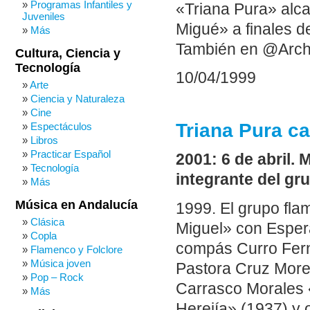
Programas Infantiles y
«Triana Pura» alca
Juveniles
Migué» a finales d
Más
También en @Arch
Cultura, Ciencia y
Tecnología
10/04/1999
Arte
Ciencia y Naturaleza
Cine
Triana Pura c
Espectáculos
Libros
Practicar Español
2001: 6 de abril.
Tecnología
integrante del gr
Más
Música en Andalucía
1999. El grupo fl
Clásica
Miguel» con Esper
Copla
compás Curro Fern
Flamenco y Folclore
Música joven
Pastora Cruz Moren
Pop – Rock
Carrasco Morales 
Más
Herejía» (1937) y 