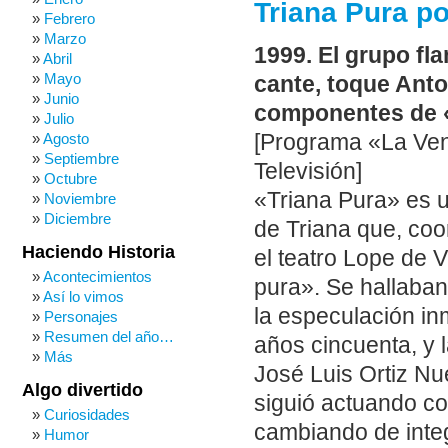
Triana Pura po
Febrero
Marzo
1999. El grupo fla
Abril
Mayo
cante, toque Ant
Junio
componentes de «
Julio
[Programa «La Ven
Agosto
Septiembre
Televisión]
Octubre
«Triana Pura» es un
Noviembre
Diciembre
de Triana que, coo
Haciendo Historia
el teatro Lope de 
Acontecimientos
pura». Se hallaban 
Así lo vimos
la especulación in
Personajes
Resumen del año…
años cincuenta, y 
Más
José Luis Ortiz Nu
Algo divertido
siguió actuando c
Curiosidades
cambiando de integ
Humor