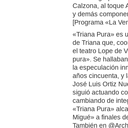
Calzona, al toque
y demás component
[Programa «La Ven
«Triana Pura» es un
de Triana que, coo
el teatro Lope de 
pura». Se hallaban 
la especulación in
años cincuenta, y 
José Luis Ortiz Nu
siguió actuando c
cambiando de integ
«Triana Pura» alca
Migué» a finales d
También en @Arch