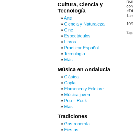
reu
Cultura, Ciencia y
con
Tecnología
«Tr
Tam
Arte
Ciencia y Naturaleza
10/
Cine
Tag
Espectáculos
Libros
Practicar Español
Tecnología
Más
Música en Andalucía
Clásica
Copla
Flamenco y Folclore
Música joven
Pop – Rock
Más
Tradiciones
Gastronomía
Fiestas