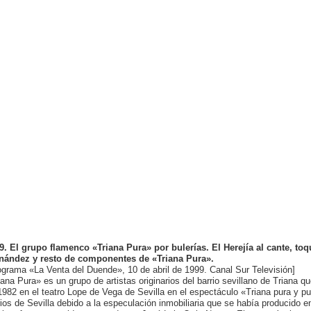
9. El grupo flamenco «Triana Pura» por bulerías. El Herejía al cante, 
nández
y resto de componentes de «Triana Pura».
ograma «La Venta del Duende», 10 de abril de 1999. Canal Sur Televisión]
iana Pura» es un grupo de artistas originarios del barrio sevillano de Triana 
1982 en el teatro Lope de Vega de Sevilla en el espectáculo «Triana pura y pu
rios de Sevilla debido a la especulación inmobiliaria que se había producido e