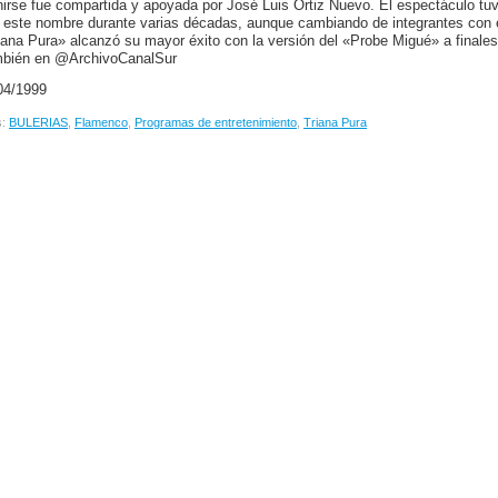
nirse fue compartida y apoyada por José Luis Ortiz Nuevo. El espectáculo tu
 este nombre durante varias décadas, aunque cambiando de integrantes con e
iana Pura» alcanzó su mayor éxito con la versión del «Probe Migué» a finales
bién en @ArchivoCanalSur
04/1999
s:
BULERIAS
,
Flamenco
,
Programas de entretenimiento
,
Triana Pura