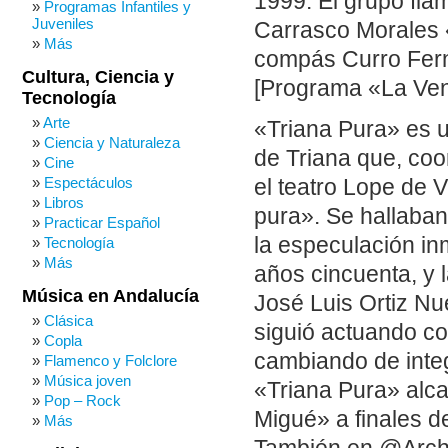
1999. El grupo fl
Programas Infantiles y
Juveniles
Carrasco Morales «
Más
compás Curro Fer
Cultura, Ciencia y
[Programa «La Ven
Tecnología
Arte
«Triana Pura» es un
Ciencia y Naturaleza
de Triana que, coo
Cine
Espectáculos
el teatro Lope de 
Libros
pura». Se hallaban 
Practicar Español
la especulación in
Tecnología
Más
años cincuenta, y 
Música en Andalucía
José Luis Ortiz Nu
Clásica
siguió actuando c
Copla
cambiando de integ
Flamenco y Folclore
Música joven
«Triana Pura» alca
Pop – Rock
Migué» a finales d
Más