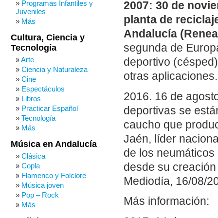
Programas Infantiles y
2007: 30 de novie
Juveniles
planta de recicla
Más
Andalucía (Renea
Cultura, Ciencia y
segunda de Europa,
Tecnología
Arte
deportivo (césped)
Ciencia y Naturaleza
otras aplicaciones.
Cine
Espectáculos
2016. 16 de agosto
Libros
Practicar Español
deportivas se está
Tecnología
caucho que produc
Más
Jaén, líder naciona
Música en Andalucía
de los neumáticos 
Clásica
desde su creación
Copla
Flamenco y Folclore
Mediodía, 16/08/20
Música joven
Pop – Rock
Más información:
Más