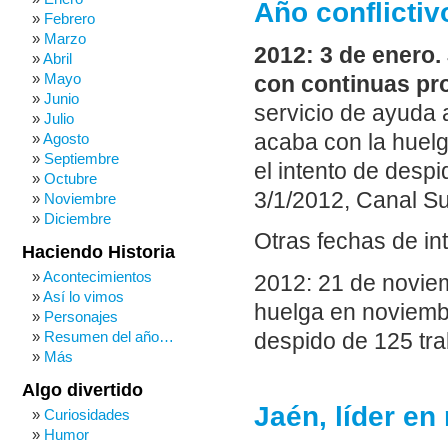
Año conflictiv
Febrero
Marzo
2012: 3 de enero. 
Abril
Mayo
con continuas pro
Junio
servicio de ayuda 
Julio
acaba con la huel
Agosto
Septiembre
el intento de despi
Octubre
3/1/2012, Canal Sur
Noviembre
Diciembre
Otras fechas de in
Haciendo Historia
Acontecimientos
2012: 21 de noviem
Así lo vimos
huelga en noviembr
Personajes
Resumen del año…
despido de 125 tra
Más
Algo divertido
Jaén, líder en
Curiosidades
Humor