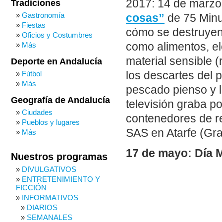
2017: 14 de marzo.
Tradiciones
Gastronomía
cosas”
de 75 Minu
Fiestas
cómo se destruyen
Oficios y Costumbres
como alimentos, el
Más
material sensible (
Deporte en Andalucía
los descartes del 
Fútbol
Más
pescado pienso y 
Geografía de Andalucía
televisión graba po
Ciudades
contenedores de re
Pueblos y lugares
SAS en Atarfe (Gr
Más
17 de mayo: Día M
Nuestros programas
DIVULGATIVOS
ENTRETENIMIENTO Y
FICCIÓN
INFORMATIVOS
DIARIOS
SEMANALES